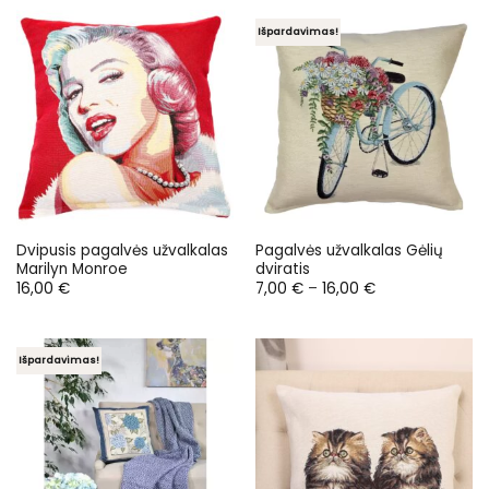
Išpardavimas!
Dvipusis pagalvės užvalkalas
Pagalvės užvalkalas Gėlių
Marilyn Monroe
dviratis
Price
16,00
€
7,00
€
–
16,00
€
range:
7,00 €
through
16,00 €
Išpardavimas!