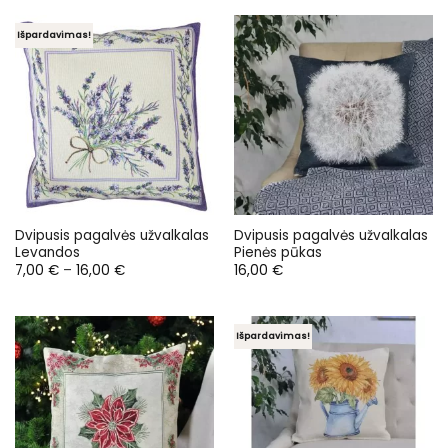
14,00 €.
7,00 €.
Išpardavimas!
Dvipusis pagalvės užvalkalas
Dvipusis pagalvės užvalkalas
Levandos
Pienės pūkas
Price
7,00
€
–
16,00
€
16,00
€
range:
7,00 €
through
16,00 €
Išpardavimas!