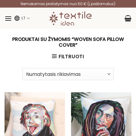
Skip
Nemokamas pristatymas nuo 50 € (į paštomatus)
to
content
LT
PRODUKTAI SU ŽYMOMIS “WOVEN SOFA PILLOW
COVER”
FILTRUOTI