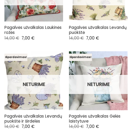
Pagalvės užvalkalas Laukinės
Pagalvės užvalkalas Levandų
rožės
puokštė
Original
Current
Original
Current
14,00
€
7,00
€
14,00
€
7,00
€
price
price
price
price
was:
is:
was:
is:
14,00 €.
7,00 €.
14,00 €.
7,00 €.
Išpardavimas!
Išpardavimas!
NETURIME
NETURIME
Pagalvės užvalkalas Levandų
Pagalvės užvalkalas Gėlės
puokštė ir širdelės
laistytuve
Original
Current
Original
Current
14,00
€
7,00
€
14,00
€
7,00
€
price
price
price
price