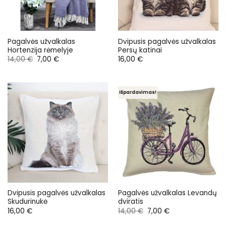
Pagalvės užvalkalas
Dvipusis pagalvės užvalkalas
Hortenzija rėmelyje
Persų katinai
Original
Current
14,00
€
7,00
€
16,00
€
price
price
was:
is:
14,00 €.
7,00 €.
Išpardavimas!
Dvipusis pagalvės užvalkalas
Pagalvės užvalkalas Levandų
Skudurinukė
dviratis
Original
Current
16,00
€
14,00
€
7,00
€
price
price
was:
is: