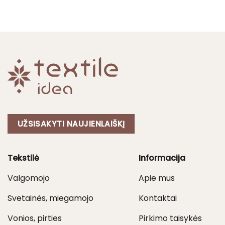
was:
is:
7,00 €
14,00 €.
7,00 €.
through
16,00 €
UŽSISAKYTI NAUJIENLAIŠKĮ
Tekstilė
Informacija
Valgomojo
Apie mus
Svetainės, miegamojo
Kontaktai
Vonios, pirties
Pirkimo taisykės