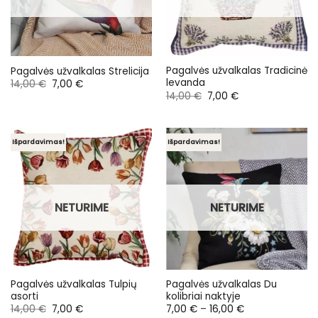
Pagalvės užvalkalas Tradicinė
Pagalvės užvalkalas Strelicija
levanda
Original
Current
14,00
€
7,00
€
price
price
Original
Current
14,00
€
7,00
€
was:
is:
price
price
14,00 €.
7,00 €.
was:
is:
14,00 €.
7,00 €.
Išpardavimas!
Išpardavimas!
NETURIME
NETURIME
Pagalvės užvalkalas Tulpių
Pagalvės užvalkalas Du
asorti
kolibriai naktyje
Original
Current
Price
14,00
€
7,00
€
7,00
€
–
16,00
€
price
price
range: