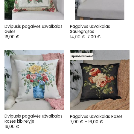
Dvipusis pagalvės užvalkalas
Pagalvės užvalkalas
Gėlės
Saulėgrąžos
Original
Current
16,00
€
14,00
€
7,00
€
price
price
was:
is:
14,00 €.
7,00 €.
Išpardavimas!
Dvipusis pagalvės užvalkalas
Pagalvės užvalkalas Rožės
Rožės kibirėlyje
Price
7,00
€
–
16,00
€
range:
16,00
€
7,00 €
through