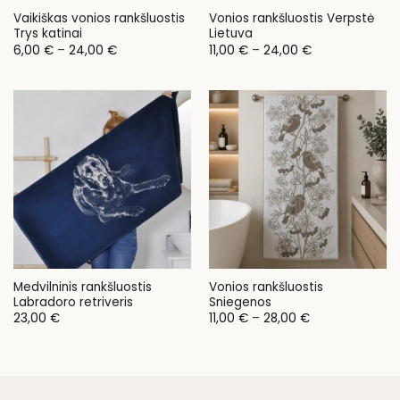
Vaikiškas vonios rankšluostis
Vonios rankšluostis Verpstė
Trys katinai
Lietuva
Price
Price
6,00
€
–
24,00
€
11,00
€
–
24,00
€
range:
range:
6,00 €
11,00 €
through
through
24,00 €
24,00 €
Medvilninis rankšluostis
Vonios rankšluostis
Labradoro retriveris
Sniegenos
Price
23,00
€
11,00
€
–
28,00
€
range:
11,00 €
through
28,00 €