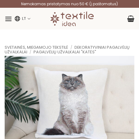
Skip
Nemokamas pristatymas nuo 50 € (į paštomatus)
to
content
LT
SVETAINĖS, MIEGAMOJO TEKSTILĖ
/
DEKORATYVINIAI PAGALVĖLIŲ
UŽVALKALAI
/
PAGALVĖLIŲ UŽVALKALAI "KATĖS"