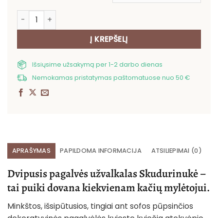
produkto kiekis: Dvipusis pagalvės užvalkalas Skudurin
Į KREPŠELĮ
Išsiųsime užsakymą per 1-2 darbo dienas
Nemokamas pristatymas paštomatuose nuo 50 €
APRAŠYMAS
PAPILDOMA INFORMACIJA
ATSILIEPIMAI (0)
Dvipusis pagalvės užvalkalas Skudurinukė –
tai puiki dovana kiekvienam kačių mylėtojui.
Minkštos, išsipūtusios, tingiai ant sofos pūpsinčios