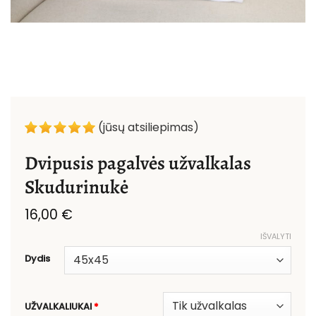
(jūsų atsiliepimas)
Dvipusis pagalvės užvalkalas
Skudurinukė
16,00
€
IŠVALYTI
Dydis
UŽVALKALIUKAI
*