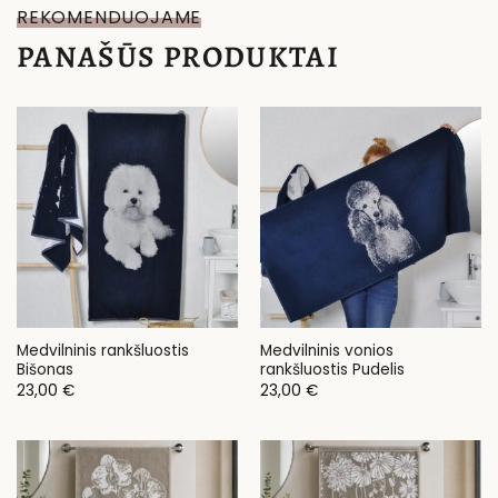
REKOMENDUOJAME
PANAŠŪS PRODUKTAI
Medvilninis rankšluostis
Medvilninis vonios
Bišonas
rankšluostis Pudelis
23,00
€
23,00
€