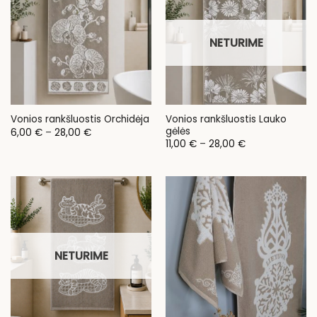
NETURIME
Vonios rankšluostis Lauko
Vonios rankšluostis Orchidėja
gėlės
Price
6,00
€
–
28,00
€
range:
Price
11,00
€
–
28,00
€
6,00 €
range:
through
11,00 €
28,00 €
through
28,00 €
NETURIME