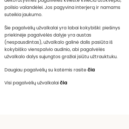
dekoratyvinės pagalvėlės kvieste kviečia atokvėpio,
poilsio valandėlei. Jos pagyvina interjerą ir namams
suteikia jaukumo.
Šie pagalvėlių užvalkalai yra labai kokybiški: piešinys
priekinėje pagalvėlės dalyje yra austas
(nespausdintas), užvalkalo galinė dalis pasiūta iš
kokybiško vienspalvio audinio, abi pagalvėlės
užvalkalo dalys sujungtos gražiai įsiūtu užtrauktuku.
Daugiau pagalvėlių su katėmis rasite
čia
Visi pagalvėlių užvalkalai
čia