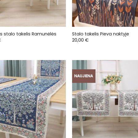
s stalo takelis Ramunėlės
Stalo takelis Pieva naktyje
€
20,00
€
NAUJIENA