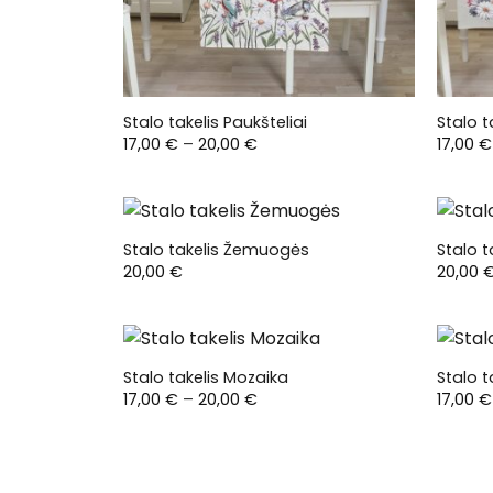
Stalo takelis Paukšteliai
Stalo 
Price
17,00
€
–
20,00
€
17,00
€
range:
17,00 €
through
20,00 €
Stalo takelis Žemuogės
Stalo t
20,00
€
20,00
Stalo takelis Mozaika
Stalo t
Price
17,00
€
–
20,00
€
17,00
€
range:
17,00 €
through
20,00 €