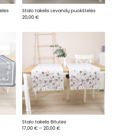
ėlės
Stalo takelis Levandų puokštelės
20,00
€
Stalo takelis Bitutės
Price
17,00
€
–
20,00
€
range:
17,00 €