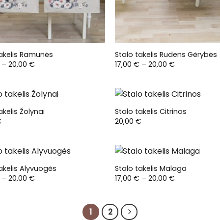
takelis Ramunės
Stalo takelis Rudens Gėrybės
Price
Price
–
20,00
€
17,00
€
–
20,00
€
range:
range:
17,00 €
17,00 €
through
through
20,00 €
20,00 €
akelis Žolynai
Stalo takelis Citrinos
€
20,00
€
akelis Alyvuogės
Stalo takelis Malaga
Price
Price
–
20,00
€
17,00
€
–
20,00
€
range:
range:
17,00 €
17,00 €
through
through
20,00 €
20,00 €
1
2