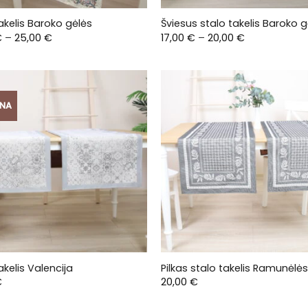
akelis Baroko gėlės
Šviesus stalo takelis Baroko g
Price
Price
€
–
25,00
€
17,00
€
–
20,00
€
range:
range:
20,00 €
17,00 €
through
through
25,00 €
20,00 €
ENA
akelis Valencija
Pilkas stalo takelis Ramunėlės
€
20,00
€