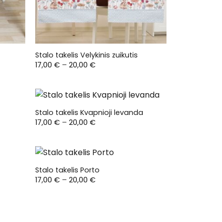
Stalo takelis Velykinis zuikutis
Price
17,00
€
–
20,00
€
range:
17,00 €
through
20,00 €
Stalo takelis Kvapnioji levanda
Price
17,00
€
–
20,00
€
range:
17,00 €
through
20,00 €
Stalo takelis Porto
Price
17,00
€
–
20,00
€
range:
17,00 €
through
20,00 €