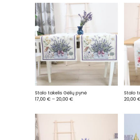
Stalo takelis Gėlių pynė
Stalo t
Price
17,00
€
–
20,00
€
20,00
range:
17,00 €
through
20,00 €