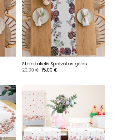
Stalo takelis Spalvotos gėlės
Original
Current
20,00
€
15,00
€
price
price
was:
is:
20,00 €.
15,00 €.