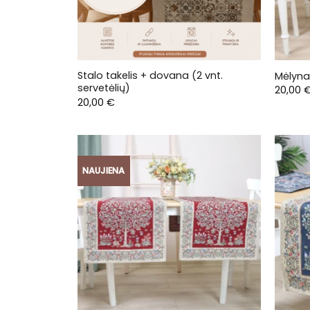
Stalo takelis + dovana (2 vnt.
Mėlyna
servetėlių)
20,00
20,00
€
NAUJIENA