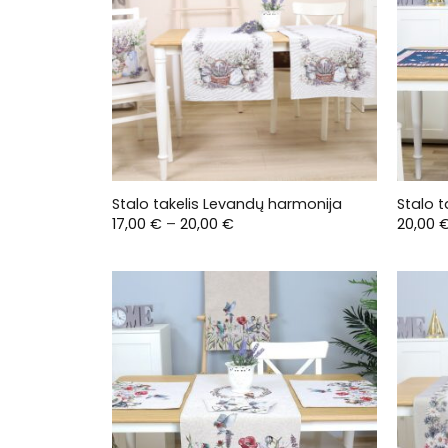
Stalo takelis Levandų harmonija
Stalo t
Price
17,00
€
–
20,00
€
20,00
range:
17,00 €
through
20,00 €