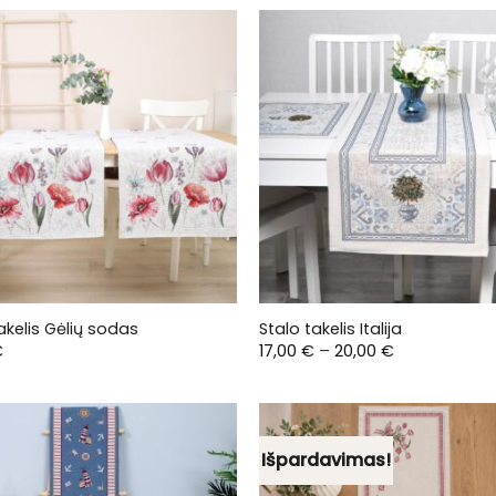
akelis Gėlių sodas
Stalo takelis Italija
Price
€
17,00
€
–
20,00
€
range:
17,00 €
through
20,00 €
Išpardavimas!