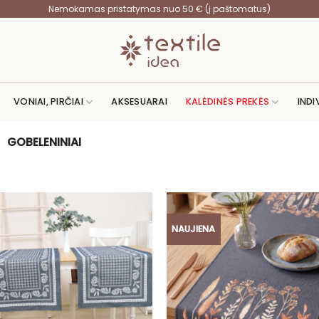
Nemokamas pristatymas nuo 50 € (į paštomatus)
VONIAI, PIRČIAI
AKSESUARAI
KALĖDINĖS PREKĖS
INDI
/
GOBELENINIAI
NAUJIENA