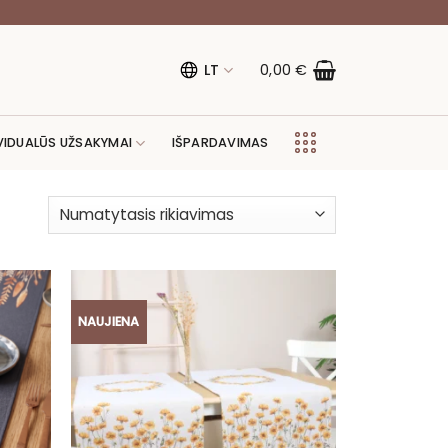
LT
0,00
€
VIDUALŪS UŽSAKYMAI
IŠPARDAVIMAS
NAUJIENA