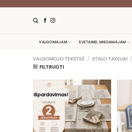
Skip
to
content
VALGOMAJAM
SVETAINEI, MIEGAMAJAM
VALGOMOJO TEKSTILĖ
/
STALO TAKELIAI
FILTRUOTI
Išpardavimas!