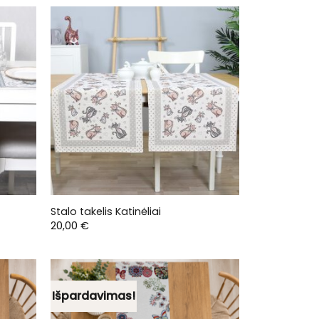
through
20,00 €
Stalo takelis Katinėliai
20,00
€
Išpardavimas!