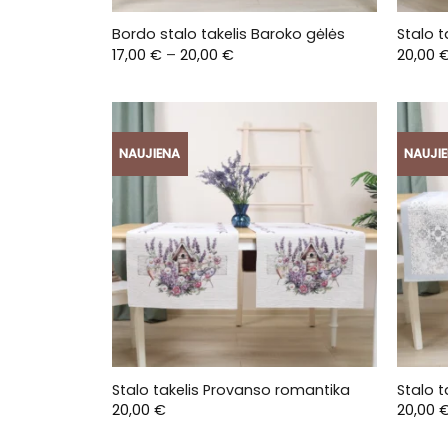
Bordo stalo takelis Baroko gėlės
Stalo t
Price
17,00
€
–
20,00
€
20,00
range:
17,00 €
through
20,00 €
NAUJIENA
NAUJI
Stalo takelis Provanso romantika
Stalo t
20,00
€
20,00