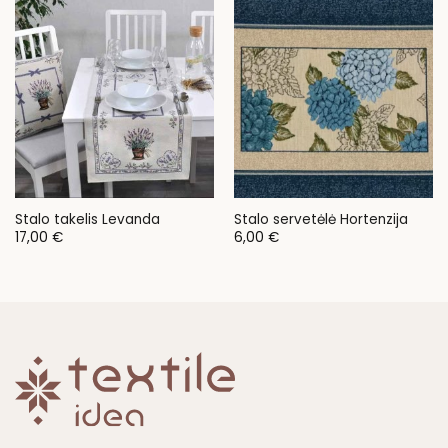
90,00 €
Stalo takelis Levanda
Stalo servetėlė Hortenzija
17,00
€
6,00
€