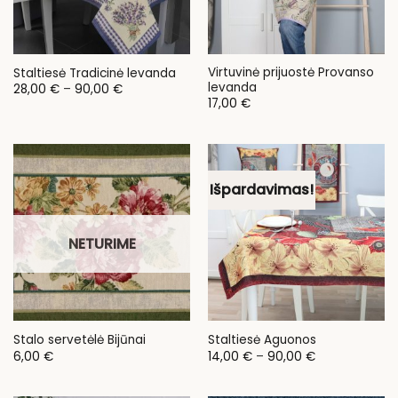
Virtuvinė prijuostė Provanso
Staltiesė Tradicinė levanda
levanda
Price
28,00
€
–
90,00
€
range:
17,00
€
28,00 €
through
90,00 €
Išpardavimas!
NETURIME
Stalo servetėlė Bijūnai
Staltiesė Aguonos
Price
6,00
€
14,00
€
–
90,00
€
range:
14,00 €
through