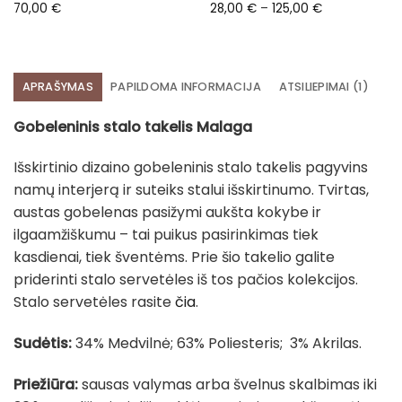
Price
70,00
€
28,00
€
–
125,00
€
range:
28,00 €
through
125,00 €
APRAŠYMAS
PAPILDOMA INFORMACIJA
ATSILIEPIMAI (1)
Gobeleninis stalo takelis Malaga
Išskirtinio dizaino gobeleninis stalo takelis pagyvins
namų interjerą ir suteiks stalui išskirtinumo. Tvirtas,
austas gobelenas pasižymi aukšta kokybe ir
ilgaamžiškumu – tai puikus pasirinkimas tiek
kasdienai, tiek šventėms. Prie šio takelio galite
priderinti stalo servetėles iš tos pačios kolekcijos.
Stalo servetėles rasite
čia
.
Sudėtis:
34% Medvilnė; 63% Poliesteris; 3% Akrilas.
Priežiūra:
sausas valymas arba švelnus skalbimas iki