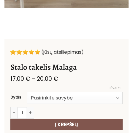
(jūsų atsiliepimas)
Stalo takelis Malaga
Price
17,00
€
–
20,00
€
range:
IŠVALYTI
17,00 €
through
Dydis
20,00 €
produkto kiekis: Stalo takelis Malaga
Į KREPŠELĮ