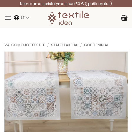
Skip
Nemokamas pristatymas nuo 50 € (į paštomatus)
to
content
LT
VALGOMOJO TEKSTILĖ
/
STALO TAKELIAI
/
GOBELENINIAI