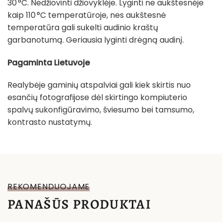
30 °C. Nedžiovinti džiovyklėje. Lyginti ne aukštesnėje
kaip 110 °C temperatūroje, nes aukštesnė
temperatūra gali sukelti audinio kraštų
garbanotumą. Geriausia lyginti drėgną audinį.
Pagaminta Lietuvoje
Realybėje gaminių atspalviai gali kiek skirtis nuo
esančių fotografijose dėl skirtingo kompiuterio
spalvų sukonfigūravimo, šviesumo bei tamsumo,
kontrasto nustatymų.
REKOMENDUOJAME
PANAŠŪS PRODUKTAI