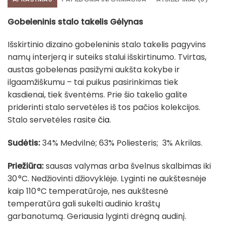
Gobeleninis stalo takelis Gėlynas
Išskirtinio dizaino gobeleninis stalo takelis pagyvins
namų interjerą ir suteiks stalui išskirtinumo. Tvirtas,
austas gobelenas pasižymi aukšta kokybe ir
ilgaamžiškumu – tai puikus pasirinkimas tiek
kasdienai, tiek šventėms. Prie šio takelio galite
priderinti stalo servetėles iš tos pačios kolekcijos.
Stalo servetėles rasite
čia
.
Sudėtis:
34% Medvilnė; 63% Poliesteris; 3% Akrilas.
Priežiūra:
sausas valymas arba švelnus skalbimas iki
30 °C. Nedžiovinti džiovyklėje. Lyginti ne aukštesnėje
kaip 110 °C temperatūroje, nes aukštesnė
temperatūra gali sukelti audinio kraštų
garbanotumą. Geriausia lyginti drėgną audinį.