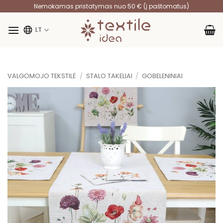
Skip
Nemokamas pristatymas nuo 50 € (į paštomatus)
to
content
LT
VALGOMOJO TEKSTILĖ
/
STALO TAKELIAI
/
GOBELENINIAI