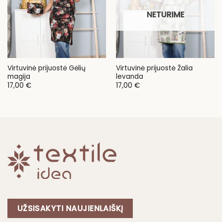
NETURIME
Virtuvinė prijuostė Gėlių
Virtuvinė prijuostė Žalia
magija
levanda
17,00
€
17,00
€
UŽSISAKYTI NAUJIENLAIŠKĮ