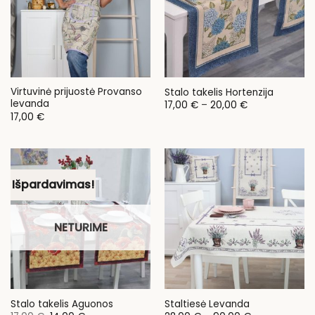
Virtuvinė prijuostė Provanso
Stalo takelis Hortenzija
levanda
Price
17,00
€
–
20,00
€
range:
17,00
€
17,00 €
through
20,00 €
Išpardavimas!
NETURIME
Stalo takelis Aguonos
Staltiesė Levanda