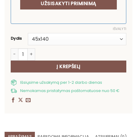
IŠVALYTI
Dydis
produkto kiekis: Stalo takelis Gėlynas
Į KREPŠELĮ
Išsiųsime užsakymą per 1-2 darbo dienas
Nemokamas pristatymas paštomatuose nuo 50 €
APRAŠYMAS
PAPILDOMA INFORMACIJA
ATSILIEPIMAI (0)