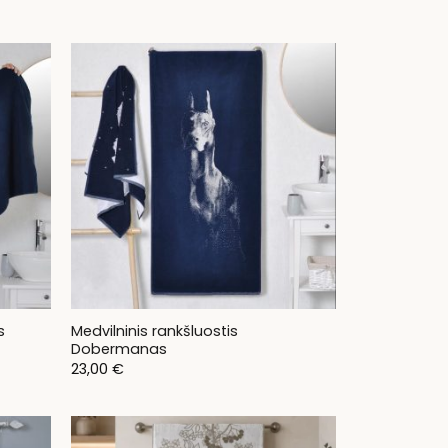
s
Medvilninis rankšluostis
Dobermanas
23,00
€