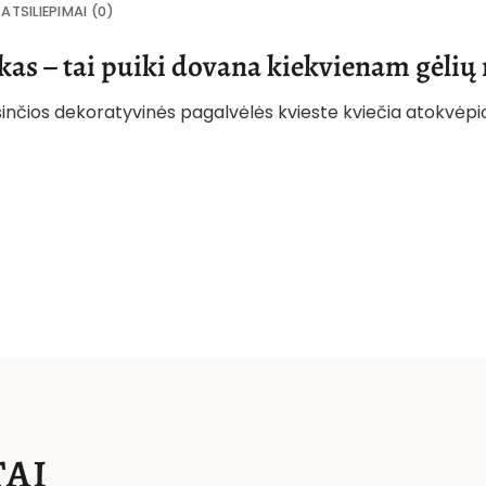
ATSILIEPIMAI (0)
kas – tai puiki dovana kiekvienam gėlių 
psinčios dekoratyvinės pagalvėlės kvieste kviečia atokvėpio
AI