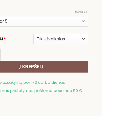
IŠVALYTI
AI
*
ekis: Dvipusis pagalvės užvalkalas Pienės pūkas
Į KREPŠELĮ
me užsakymą per 1-2 darbo dienas
as pristatymas paštomatuose nuo 50 €