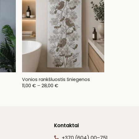
Vonios rankšluostis Sniegenos
Price
11,00
€
–
28,00
€
range:
11,00 €
through
28,00 €
Kontaktai
+370 (604) 00–751