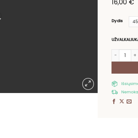
16,00
€
Dydis
UŽVALKALIUK
produkto ki
Išsiųsi
Nemokam