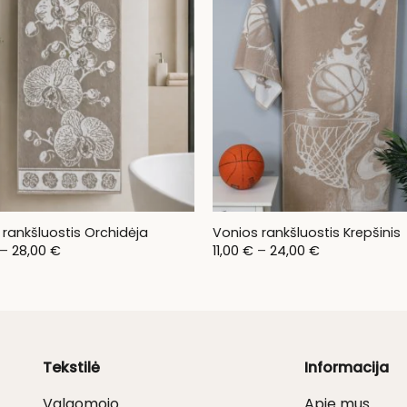
 rankšluostis Orchidėja
Vonios rankšluostis Krepšinis
Price
Price
–
28,00
€
11,00
€
–
24,00
€
range:
range:
6,00 €
11,00 €
through
through
28,00 €
24,00 €
Tekstilė
Informacija
Valgomojo
Apie mus