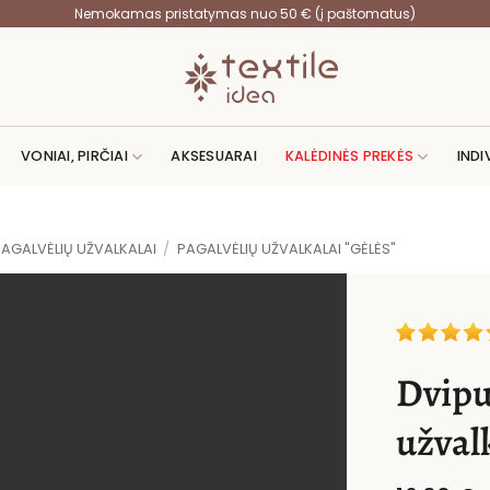
Nemokamas pristatymas nuo 50 € (į paštomatus)
VONIAI, PIRČIAI
AKSESUARAI
KALĖDINĖS PREKĖS
INDI
PAGALVĖLIŲ UŽVALKALAI
/
PAGALVĖLIŲ UŽVALKALAI "GĖLĖS"
Dvipu
užval