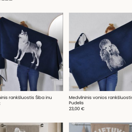
Medvilninis vonios rankšluosti
inis rankšluostis Šiba inu
Pudelis
€
23,00
€