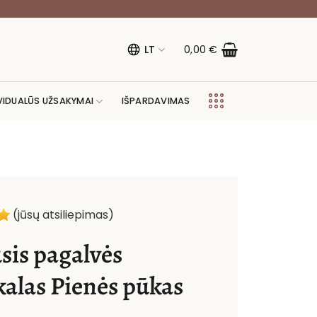
LT
0,00
€
VIDUALŪS UŽSAKYMAI
IŠPARDAVIMAS
(jūsų atsiliepimas)
sis pagalvės
kalas Pienės pūkas