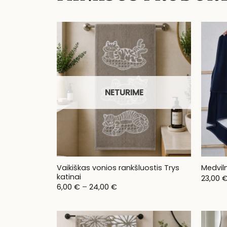
NETURIME
Vaikiškas vonios rankšluostis Trys
Medviln
katinai
23,00
Price
6,00
€
–
24,00
€
range:
6,00 €
through
24,00 €