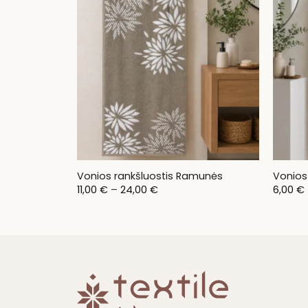
Vonios rankšluostis Ramunės
Vonios
Price
11,00
€
–
24,00
€
6,00
€
range:
11,00 €
through
24,00 €