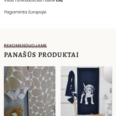
Visus rankšluosčius rasite
čia
.
Pagaminta Europoje.
REKOMENDUOJAME
PANAŠŪS PRODUKTAI