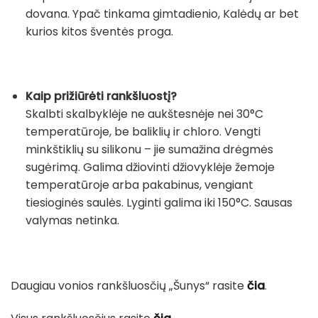
dovana. Ypač tinkama gimtadienio, Kalėdų ar bet
kurios kitos šventės proga.
Kaip prižiūrėti rankšluostį?
Skalbti skalbyklėje ne aukštesnėje nei 30°C
temperatūroje, be baliklių ir chloro. Vengti
minkštiklių su silikonu – jie sumažina drėgmės
sugėrimą. Galima džiovinti džiovyklėje žemoje
temperatūroje arba pakabinus, vengiant
tiesioginės saulės. Lyginti galima iki 150°C. Sausas
valymas netinka.
Daugiau vonios rankšluosčių „Šunys“ rasite
čia
.