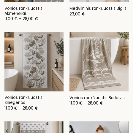
Vonios rankšluostis
Medvilninis rankšluostis Biglis
Akmenėliai
23,00
€
Price
11,00
€
–
28,00
€
range:
11,00 €
through
28,00 €
Vonios rankšluostis
Vonios rankšluostis Burlaivis
Sniegenos
Price
11,00
€
–
28,00
€
range:
Price
11,00
€
–
28,00
€
11,00 €
range:
through
11,00 €
28,00 €
through
28,00 €