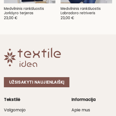
Medvilninis rankšluostis
Medvilninis rankšluostis
Jorkšyro terjeras
Labradoro retriveris
23,00
€
23,00
€
UŽSISAKYTI NAUJIENLAIŠKĮ
Tekstilė
Informacija
Valgomojo
Apie mus