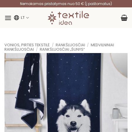
Skip
Nemokamas pristatymas nuo 50 € (į paštomatus)
to
content
LT
VONIOS, PIRTIES TEKSTILĖ
/
RANKŠLUOSČIAI
/
MEDVILNINIAI
RANKŠLUOSČIAI
/
RANKŠLUOSČIAI „ŠUNYS“