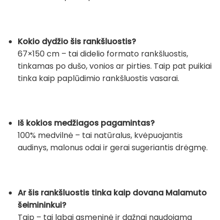
Kokio dydžio šis rankšluostis?
67×150 cm – tai didelio formato rankšluostis,
tinkamas po dušo, vonios ar pirties. Taip pat puikiai
tinka kaip paplūdimio rankšluostis vasarai.
Iš kokios medžiagos pagamintas?
100% medvilnė – tai natūralus, kvėpuojantis
audinys, malonus odai ir gerai sugeriantis drėgmę.
Ar šis rankšluostis tinka kaip dovana Malamuto
šeimininkui?
Taip – tai labai asmeninė ir dažnai naudojama