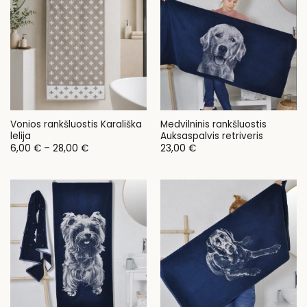
Vonios rankšluostis Karališka
Medvilninis rankšluostis
lelija
Auksaspalvis retriveris
Price
6,00
€
–
28,00
€
23,00
€
range:
6,00 €
through
28,00 €