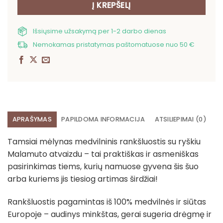
Į KREPŠELĮ
Išsiųsime užsakymą per 1-2 darbo dienas
Nemokamas pristatymas paštomatuose nuo 50 €
APRAŠYMAS
PAPILDOMA INFORMACIJA
ATSILIEPIMAI (0)
Tamsiai mėlynas medvilninis rankšluostis su ryškiu
Malamuto atvaizdu – tai praktiškas ir asmeniškas
pasirinkimas tiems, kurių namuose gyvena šis šuo
arba kuriems jis tiesiog artimas širdžiai!
Rankšluostis pagamintas iš 100% medvilnės ir siūtas
Europoje – audinys minkštas, gerai sugeria drėgmę ir