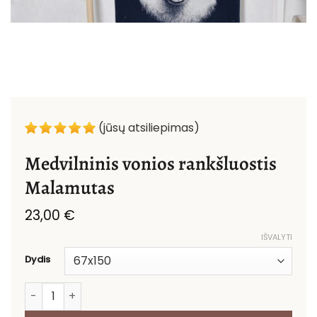
(jūsų atsiliepimas)
Medvilninis vonios rankšluostis
Malamutas
23,00
€
IŠVALYTI
Dydis
produkto kiekis: Medvilninis vonios rankšluostis Malam