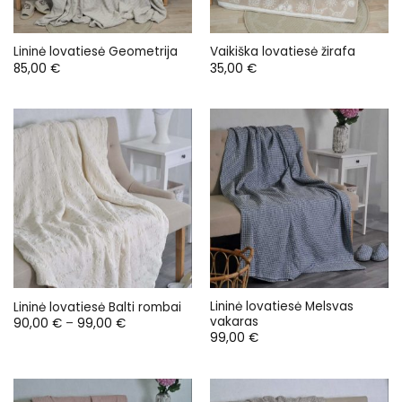
Lininė lovatiesė Geometrija
Vaikiška lovatiesė žirafa
85,00
€
35,00
€
Lininė lovatiesė Melsvas
Lininė lovatiesė Balti rombai
vakaras
Price
90,00
€
–
99,00
€
range:
99,00
€
90,00 €
through
99,00 €