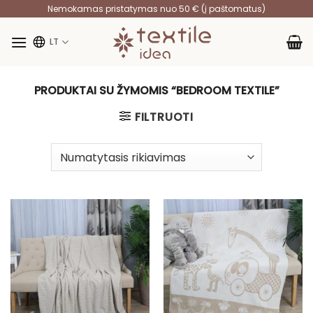
Skip
Nemokamas pristatymas nuo 50 € (į paštomatus)
to
content
LT
PRODUKTAI SU ŽYMOMIS “BEDROOM TEXTILE”
FILTRUOTI