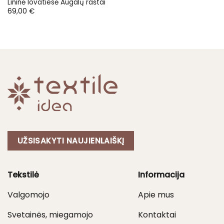
Lininė lovatiesė Augalų raštai
69,00
€
UŽSISAKYTI NAUJIENLAIŠKĮ
Tekstilė
Informacija
Valgomojo
Apie mus
Svetainės, miegamojo
Kontaktai