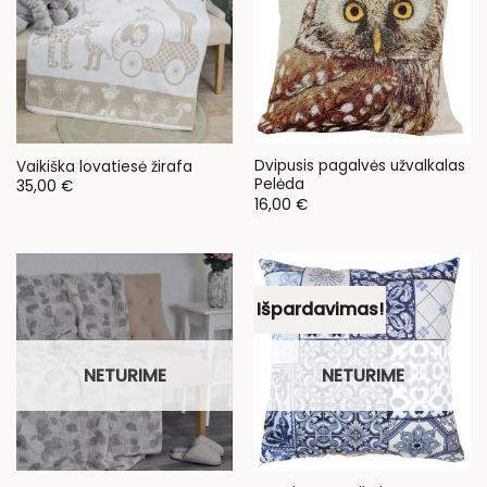
Dvipusis pagalvės užvalkalas
Vaikiška lovatiesė žirafa
Pelėda
35,00
€
16,00
€
Išpardavimas!
NETURIME
NETURIME