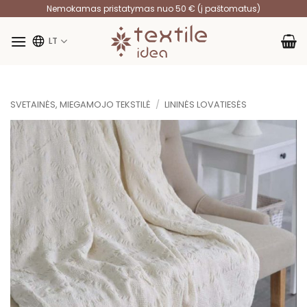
Skip
Nemokamas pristatymas nuo 50 € (į paštomatus)
to
content
LT
SVETAINĖS, MIEGAMOJO TEKSTILĖ
/
LININĖS LOVATIESĖS