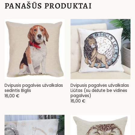
PANAŠŪS PRODUKTAI
Dvipusis pagalvės užvalkalas
Dvipusis pagalvės užvalkalas
sėdintis Biglis
Liūtas (su dėžute be vidinės
pagalvės)
16,00
€
16,00
€