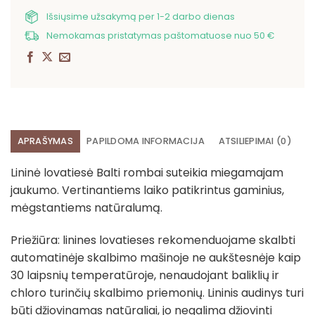
Išsiųsime užsakymą per 1-2 darbo dienas
Nemokamas pristatymas paštomatuose nuo 50 €
APRAŠYMAS
PAPILDOMA INFORMACIJA
ATSILIEPIMAI (0)
Lininė lovatiesė Balti rombai suteikia miegamajam
jaukumo. Vertinantiems laiko patikrintus gaminius,
mėgstantiems natūralumą.
Priežiūra: linines lovatieses rekomenduojame skalbti
automatinėje skalbimo mašinoje ne aukštesnėje kaip
30 laipsnių temperatūroje, nenaudojant baliklių ir
chloro turinčių skalbimo priemonių. Lininis audinys turi
būti džiovinamas natūraliai, jo negalima džiovinti