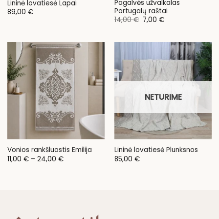
Pagalvės užvalkalas
Lininė lovatiesė Lapai
Portugalų raštai
89,00
€
Original
Current
14,00
€
7,00
€
price
price
was:
is:
14,00 €.
7,00 €.
NETURIME
Vonios rankšluostis Emilija
Lininė lovatiesė Plunksnos
Price
11,00
€
–
24,00
€
85,00
€
range:
11,00 €
through
24,00 €