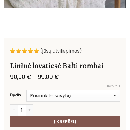
(jūsų atsiliepimas)
Lininė lovatiesė Balti rombai
Price
90,00
€
–
99,00
€
range:
IŠVALYTI
90,00 €
through
Dydis
99,00 €
produkto kiekis: Lininė lovatiesė Balti rombai
Į KREPŠELĮ