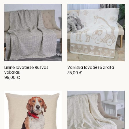
Lininė lovatiesė Rusvas
Vaikiška lovatiesė žirafa
vakaras
35,00
€
99,00
€