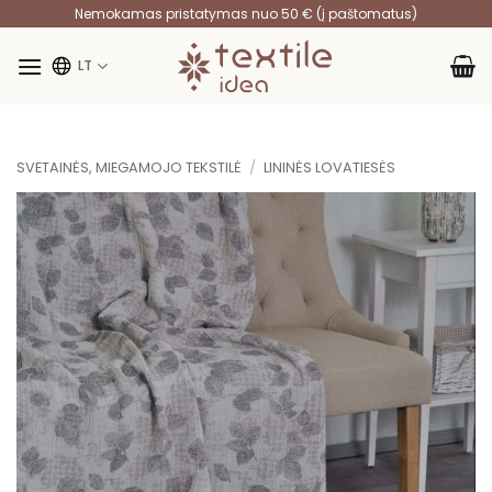
Skip
Nemokamas pristatymas nuo 50 € (į paštomatus)
to
content
LT
SVETAINĖS, MIEGAMOJO TEKSTILĖ
/
LININĖS LOVATIESĖS