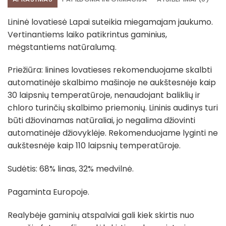
Lininė lovatiesė Lapai suteikia miegamajam jaukumo.
Vertinantiems laiko patikrintus gaminius,
mėgstantiems natūralumą.
Priežiūra: linines lovatieses rekomenduojame skalbti
automatinėje skalbimo mašinoje ne aukštesnėje kaip
30 laipsnių temperatūroje, nenaudojant baliklių ir
chloro turinčių skalbimo priemonių. Lininis audinys turi
būti džiovinamas natūraliai, jo negalima džiovinti
automatinėje džiovyklėje. Rekomenduojame lyginti ne
aukštesnėje kaip 110 laipsnių temperatūroje.
Sudėtis: 68% linas, 32% medvilnė.
Pagaminta Europoje.
Realybėje gaminių atspalviai gali kiek skirtis nuo