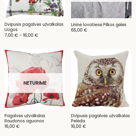
Dvipusis pagalvės užvalkalas
Lininė lovatiesė Pilkos gėlės
Uogos
65,00
€
Price
7,00
€
–
16,00
€
range:
7,00 €
through
16,00 €
NETURIME
Pagalvės užvalkalas
Dvipusis pagalvės užvalkalas
Raudonos aguonos
Pelėda
16,00
€
16,00
€