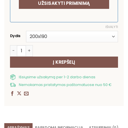
IŠVALYTI
Dydis
produkto kiekis: Lininė lovatiesė Lapai
Į KREPŠELĮ
Išsiųsime užsakymą per 1-2 darbo dienas
Nemokamas pristatymas paštomatuose nuo 50 €
APRAŠYMAS
PAPILDOMA INFORMACIJA
ATSILIEPIMAI (0)