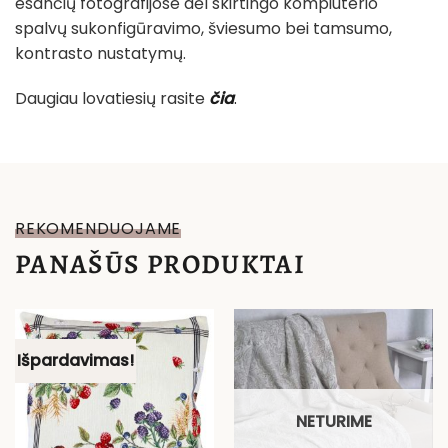
esančių fotografijose dėl skirtingo kompiuterio
spalvų sukonfigūravimo, šviesumo bei tamsumo,
kontrasto nustatymų.
Daugiau lovatiesių rasite
čia
.
REKOMENDUOJAME
PANAŠŪS PRODUKTAI
Išpardavimas!
NETURIME