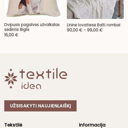
Dvipusis pagalvės užvalkalas
Lininė lovatiesė Balti rombai
sėdintis Biglis
Price
90,00
€
–
99,00
€
range:
16,00
€
90,00 €
through
99,00 €
UŽSISAKYTI NAUJIENLAIŠKĮ
Tekstilė
Informacija