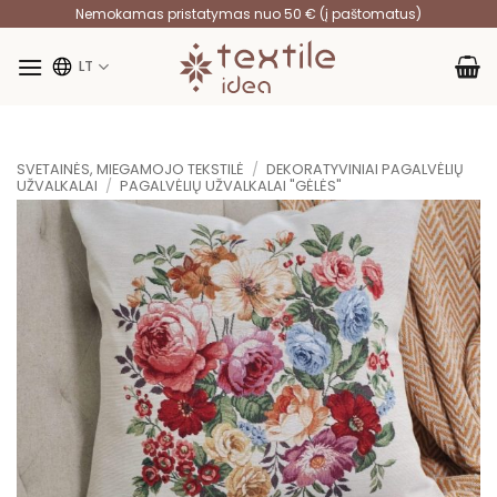
Skip
Nemokamas pristatymas nuo 50 € (į paštomatus)
to
content
LT
SVETAINĖS, MIEGAMOJO TEKSTILĖ
/
DEKORATYVINIAI PAGALVĖLIŲ
UŽVALKALAI
/
PAGALVĖLIŲ UŽVALKALAI "GĖLĖS"