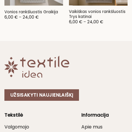
Vaikiškas vonios rankšluostis
Vonios rankšluostis Graikija
Trys katinai
Price
6,00
€
–
24,00
€
range:
Price
6,00
€
–
24,00
€
6,00 €
range:
through
6,00 €
24,00 €
through
24,00 €
UŽSISAKYTI NAUJIENLAIŠKĮ
Tekstilė
Informacija
Valgomojo
Apie mus