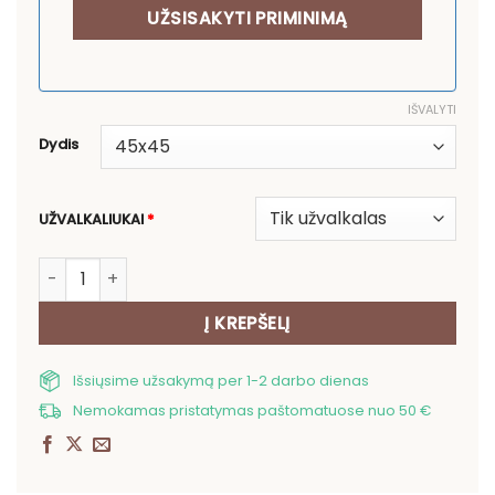
IŠVALYTI
Dydis
UŽVALKALIUKAI
*
produkto kiekis: Pagalvės užvalkalas Gėlių asorti
Į KREPŠELĮ
Išsiųsime užsakymą per 1-2 darbo dienas
Nemokamas pristatymas paštomatuose nuo 50 €