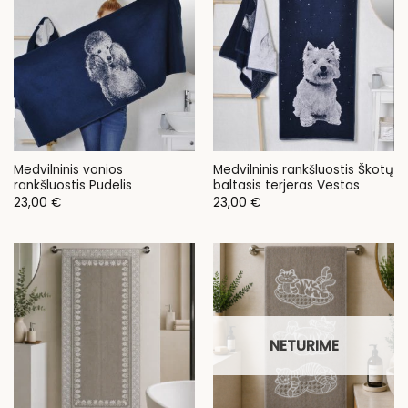
Medvilninis vonios
Medvilninis rankšluostis Škotų
rankšluostis Pudelis
baltasis terjeras Vestas
23,00
€
23,00
€
NETURIME