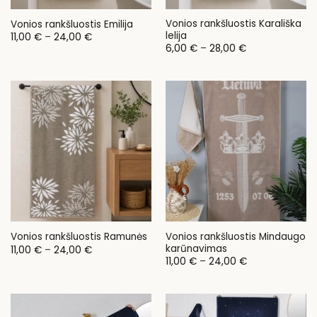
Vonios rankšluostis Karališka
Vonios rankšluostis Emilija
lelija
Price
11,00
€
–
24,00
€
range:
Price
6,00
€
–
28,00
€
11,00 €
range:
through
6,00 €
24,00 €
through
28,00 €
Vonios rankšluostis Mindaugo
Vonios rankšluostis Ramunės
karūnavimas
Price
11,00
€
–
24,00
€
range:
Price
11,00
€
–
24,00
€
11,00 €
range:
through
11,00 €
24,00 €
through
24,00 €