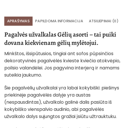
APRAŠYMAS
PAPILDOMA INFORMACIJA
ATSILIEPIMAI (0)
Pagalvės užvalkalas Gėlių asorti – tai puiki
dovana kiekvienam gėlių mylėtojui.
Minkštos, išsipūtusios, tingiai ant sofos pūpsinčios
dekoratyvinės pagalvėlės kvieste kviečia atokvėpio,
poilsio valandėlei. Jos pagyvina interjerą ir namams
suteikia jaukumo.
Šie pagalvėlių užvalkalai yra labai kokybiški: piešinys
priekinėje pagalvėlės dalyje yra austas
(nespausdintas), užvalkalo galinė dalis pasiūta iš
kokybiško vienspalvio audinio, abi pagalvėlės
užvalkalo dalys sujungtos gražiai įsiūtu užtrauktuku.