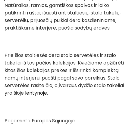
Natūralios, ramios, gamtiškos spalvos ir laiko
patikrinti raštai, išausti ant staltiesių, stalo takelių,
servetėlių, prijuosčių puikiai dera kasdieniniame,
praktiškame interjere, puošia sodybų erdves.
Prie šios staltiesės dera stalo servetėlės ir stalo
takeliai iš tos pačios kolekcijos. Kviečiame apžiūrėti
kitas šios kolekcijos prekes ir išsirinkti komplektą
namų interjerui puošti pagal savo poreikius. Stalo
servetėles rasite
čia
, o įvairaus dydžio stalo takeliai
yra šioje
lentynoje
.
Pagaminta Europos Sąjungoje.