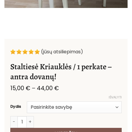
(jūsų atsiliepimas)
Staltiesė Kriauklės / 1 perkate –
antra dovanų!
Price
15,00
€
–
44,00
€
range:
IŠVALYTI
15,00 €
through
Dydis
44,00 €
produkto kiekis: Staltiesė Kriauklės / 1 perkate – antra