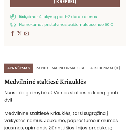
Į KREPŠELĮ
Išsiųsime užsakymą per 1-2 darbo dienas
Nemokamas pristatymas paštomatuose nuo 50 €
APRAŠYMAS
PAPILDOMA INFORMACIJA
ATSILIEPIMAI (0)
Medvilninė staltiesė Kriauklės
Nuostabi galimybė už Vienos staltiesės kainą gauti
dvi!
Medvilninė staltiesė Kriauklės, tarsi sugrąžina į
vaikystės namus. Jaukumo, paprastumo ir šilumos
jausmas, apimantis žiūrint į šios linijos produkciją.