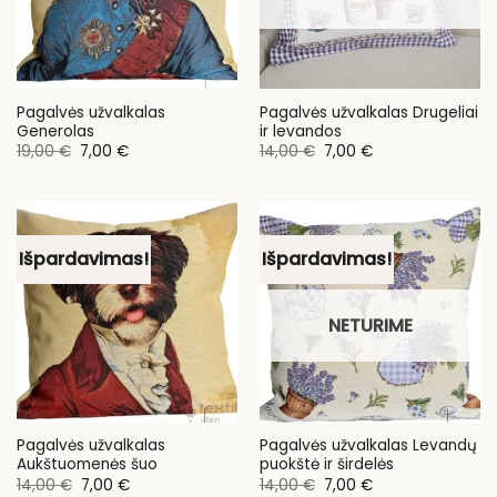
Pagalvės užvalkalas
Pagalvės užvalkalas Drugeliai
Generolas
ir levandos
Original
Current
Original
Current
19,00
€
7,00
€
14,00
€
7,00
€
price
price
price
price
was:
is:
was:
is:
19,00 €.
7,00 €.
14,00 €.
7,00 €.
Išpardavimas!
Išpardavimas!
NETURIME
Pagalvės užvalkalas
Pagalvės užvalkalas Levandų
Aukštuomenės šuo
puokštė ir širdelės
Original
Current
Original
Current
14,00
€
7,00
€
14,00
€
7,00
€