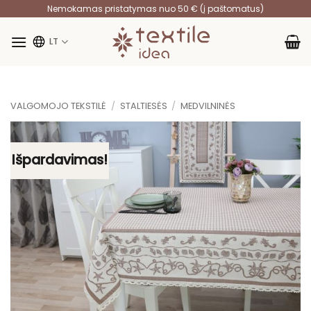
Skip
Nemokamas pristatymas nuo 50 € (į paštomatus)
to
content
LT
VALGOMOJO TEKSTILĖ
/
STALTIESĖS
/
MEDVILNINĖS
Išpardavimas!