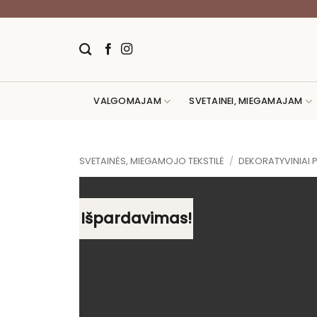
Skip
to
content
VALGOMAJAM
SVETAINEI, MIEGAMAJAM
SVETAINĖS, MIEGAMOJO TEKSTILĖ
/
DEKORATYVINIAI 
Išpardavimas!