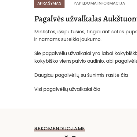
APRAŠYMAS
PAPILDOMA INFORMACIJA
Pagalvės užvalkalas Aukštuom
Minkštos, išsipūtusios, tingiai ant sofos pū
ir namams suteikia jaukumo.
Šie pagalvėlių užvalkalai yra labai kokybiški
kokybiško vienspalvio audinio, abi pagalvėlė
Daugiau pagalvėlių su šunimis rasite
čia
Visi pagalvėlių užvalkalai
čia
REKOMENDUOJAME