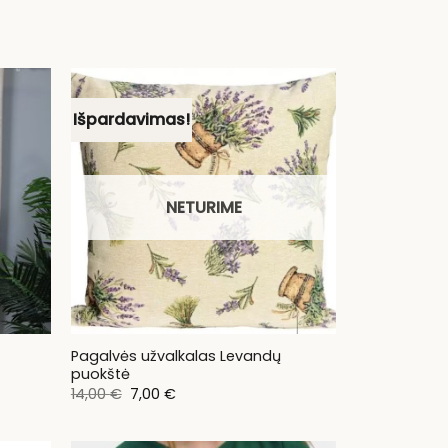
Išpardavimas!
NETURIME
Pagalvės užvalkalas Levandų
puokštė
Original
Current
14,00
€
7,00
€
price
price
was:
is:
14,00 €.
7,00 €.