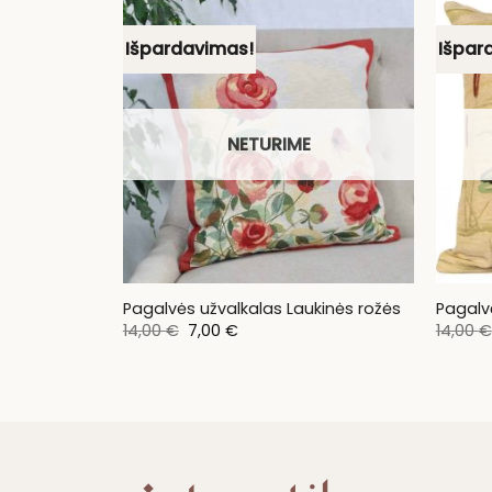
Išpardavimas!
Išpar
NETURIME
Pagalvės užvalkalas Laukinės rožės
Pagalv
Original
Current
14,00
€
7,00
€
14,00
€
price
price
was:
is:
14,00 €.
7,00 €.