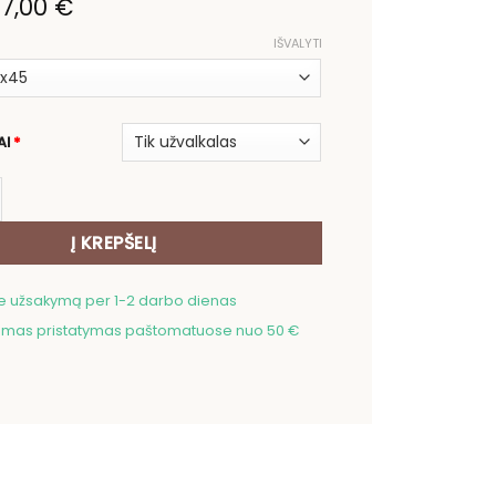
Original
Current
7,00
€
price
price
was:
is:
IŠVALYTI
14,00 €.
7,00 €.
AI
*
ekis: Pagalvės užvalkalas Aukštuomenės šuo
Į KREPŠELĮ
me užsakymą per 1-2 darbo dienas
as pristatymas paštomatuose nuo 50 €