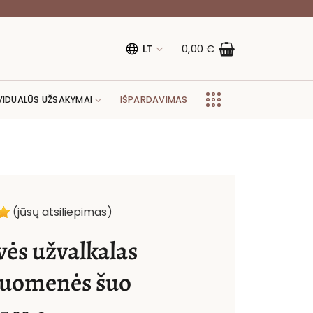
LT
0,00
€
VIDUALŪS UŽSAKYMAI
IŠPARDAVIMAS
(jūsų atsiliepimas)
vės užvalkalas
uomenės šuo