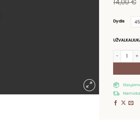
14,00
€
Dydis
UŽVALKALIUK
produkto ki
Išsiųsi
Nemokam