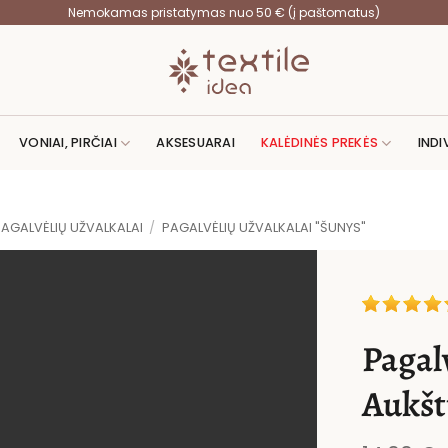
Nemokamas pristatymas nuo 50 € (į paštomatus)
VONIAI, PIRČIAI
AKSESUARAI
KALĖDINĖS PREKĖS
INDI
PAGALVĖLIŲ UŽVALKALAI
/
PAGALVĖLIŲ UŽVALKALAI "ŠUNYS"
Pagal
Aukšt