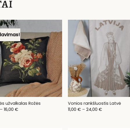
AI
davimas!
ės užvalkalas Rožės
Vonios rankšluostis Latvė
Price
Price
–
16,00
€
11,00
€
–
24,00
€
range:
range:
7,00 €
11,00 €
through
through
16,00 €
24,00 €