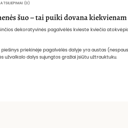
ATSILIEPIMAI (0)
enės šuo – tai puiki dovana kiekvienam
psinčios dekoratyvinės pagalvėlės kvieste kviečia atokvėpio
: piešinys priekinėje pagalvėlės dalyje yra austas (nespausd
s užvalkalo dalys sujungtos gražiai įsiūtu užtrauktuku.