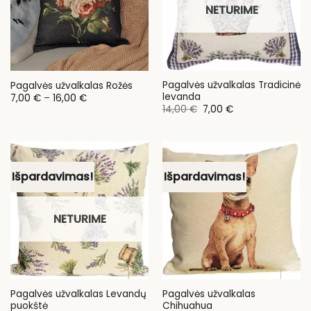
NETURIME
Pagalvės užvalkalas Tradicinė
Pagalvės užvalkalas Rožės
levanda
Price
7,00
€
–
16,00
€
range:
Original
Current
14,00
€
7,00
€
7,00 €
price
price
through
was:
is:
16,00 €
14,00 €.
7,00 €.
Išpardavimas!
Išpardavimas!
NETURIME
Pagalvės užvalkalas Levandų
Pagalvės užvalkalas
puokštė
Chihuahua