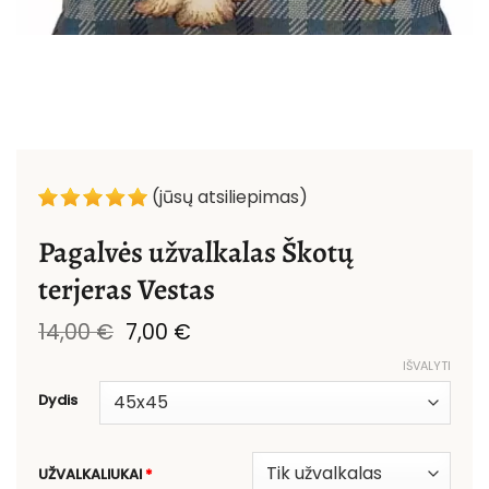
(jūsų atsiliepimas)
Pagalvės užvalkalas Škotų
terjeras Vestas
Original
Current
14,00
€
7,00
€
price
price
IŠVALYTI
was:
is:
14,00 €.
7,00 €.
Dydis
UŽVALKALIUKAI
*