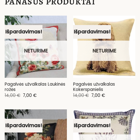
PANAŠŪS PRODUKTAI
Išpardavimas!
Išpardavimas!
NETURIME
NETURIME
Pagalvės užvalkalas Laukinės
Pagalvės užvalkalas
rožės
Kokerspanielis
Original
Current
Original
Current
14,00
€
7,00
€
14,00
€
7,00
€
price
price
price
price
was:
is:
was:
is:
14,00 €.
7,00 €.
14,00 €.
7,00 €.
Išpardavimas!
Išpardavimas!