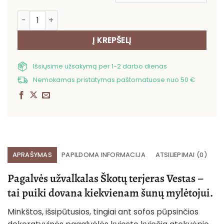
produkto kiekis: Pagalvės užvalkalas Škotų terjeras Ve
Į KREPŠELĮ
Išsiųsime užsakymą per 1-2 darbo dienas
Nemokamas pristatymas paštomatuose nuo 50 €
APRAŠYMAS
PAPILDOMA INFORMACIJA
ATSILIEPIMAI (0)
Pagalvės užvalkalas Škotų terjeras Vestas –
tai puiki dovana kiekvienam šunų mylėtojui.
Minkštos, išsipūtusios, tingiai ant sofos pūpsinčios