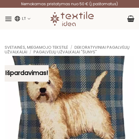
Skip
Nemokamas pristatymas nuo 50 € (į paštomatus)
to
content
LT
SVETAINĖS, MIEGAMOJO TEKSTILĖ
/
DEKORATYVINIAI PAGALVĖLIŲ
UŽVALKALAI
/
PAGALVĖLIŲ UŽVALKALAI "ŠUNYS"
Išpardavimas!