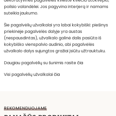
dekoratyvinės pagalvėlės kvieste kviečia atokvėpio,
poilsio valandėlei. Jos pagyvina interjerą ir namams
suteikia jaukumo.
Šie pagalvėlių užvalkalai yra labai kokybiški: piešinys
priekinėje pagalvėlės dalyje yra austas
(nespausdintas), užvalkalo galinė dalis pasiūta iš
kokybiško vienspalvio audinio, abi pagalvėlės
užvalkalo dalys sujungtos gražiai įsiūtu užtrauktuku.
Daugiau pagalvėlių su šunimis rasite
čia
Visi pagalvėlių užvalkalai
čia
REKOMENDUOJAME