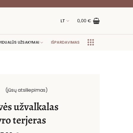
LT
0,00
€
VIDUALŪS UŽSAKYMAI
IŠPARDAVIMAS
(jūsų atsiliepimas)
vės užvalkalas
ro terjeras