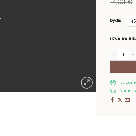
14,00
€
Dydis
UŽVALKALIUK
produkto ki
Išsiųsi
Nemokam