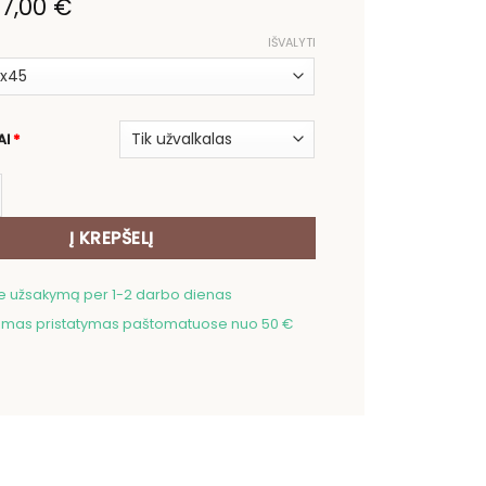
Original
Current
7,00
€
price
price
was:
is:
IŠVALYTI
14,00 €.
7,00 €.
AI
*
ekis: Pagalvės užvalkalas Jorkšyro terjeras
Į KREPŠELĮ
me užsakymą per 1-2 darbo dienas
as pristatymas paštomatuose nuo 50 €