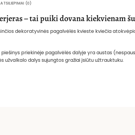
ATSILIEPIMAI (0)
terjeras – tai puiki dovana kiekvienam š
psinčios dekoratyvinės pagalvėlės kvieste kviečia atokvėpio
: piešinys priekinėje pagalvėlės dalyje yra austas (nespausd
s užvalkalo dalys sujungtos gražiai įsiūtu užtrauktuku.