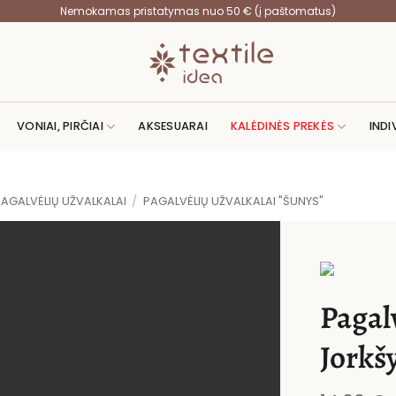
Nemokamas pristatymas nuo 50 € (į paštomatus)
VONIAI, PIRČIAI
AKSESUARAI
KALĖDINĖS PREKĖS
INDI
PAGALVĖLIŲ UŽVALKALAI
/
PAGALVĖLIŲ UŽVALKALAI "ŠUNYS"
Pagal
Jorkšy