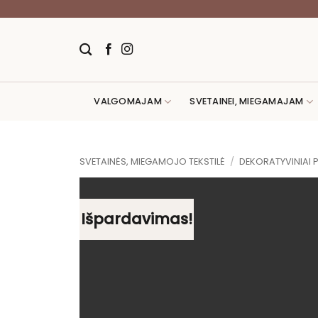
Skip
to
content
VALGOMAJAM
SVETAINEI, MIEGAMAJAM
SVETAINĖS, MIEGAMOJO TEKSTILĖ
/
DEKORATYVINIAI 
Išpardavimas!