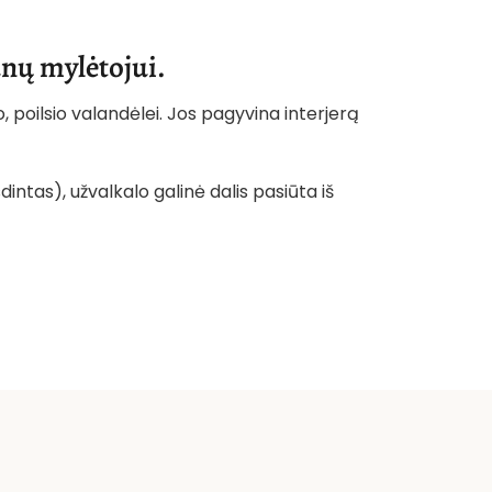
unų mylėtojui.
, poilsio valandėlei. Jos pagyvina interjerą
intas), užvalkalo galinė dalis pasiūta iš