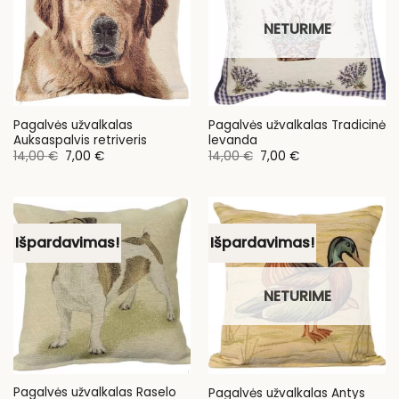
NETURIME
Pagalvės užvalkalas
Pagalvės užvalkalas Tradicinė
Auksaspalvis retriveris
levanda
Original
Current
Original
Current
14,00
€
7,00
€
14,00
€
7,00
€
price
price
price
price
was:
is:
was:
is:
14,00 €.
7,00 €.
14,00 €.
7,00 €.
Išpardavimas!
Išpardavimas!
NETURIME
Pagalvės užvalkalas Raselo
Pagalvės užvalkalas Antys