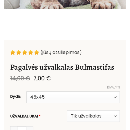
(jūsų atsiliepimas)
Pagalvės užvalkalas Bulmastifas
Original
Current
14,00
€
7,00
€
price
price
IŠVALYTI
was:
is:
14,00 €.
7,00 €.
Dydis
UŽVALKALIUKAI
*
produkto kiekis: Pagalvės užvalkalas Bulmastifas