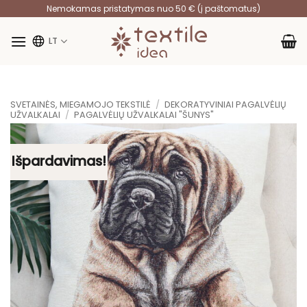
Skip
Nemokamas pristatymas nuo 50 € (į paštomatus)
to
content
LT
SVETAINĖS, MIEGAMOJO TEKSTILĖ
/
DEKORATYVINIAI PAGALVĖLIŲ
UŽVALKALAI
/
PAGALVĖLIŲ UŽVALKALAI "ŠUNYS"
Išpardavimas!