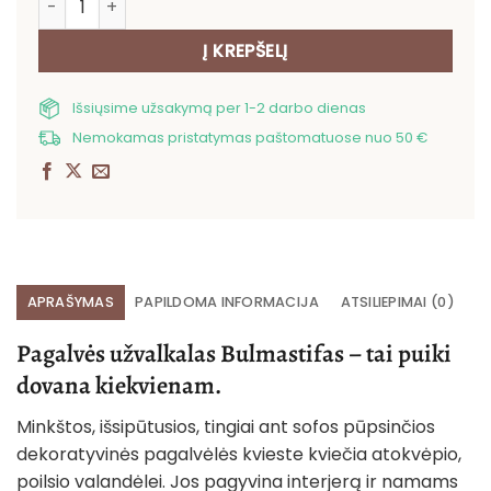
Į KREPŠELĮ
Išsiųsime užsakymą per 1-2 darbo dienas
Nemokamas pristatymas paštomatuose nuo 50 €
APRAŠYMAS
PAPILDOMA INFORMACIJA
ATSILIEPIMAI (0)
Pagalvės užvalkalas Bulmastifas – tai puiki
dovana kiekvienam.
Minkštos, išsipūtusios, tingiai ant sofos pūpsinčios
dekoratyvinės pagalvėlės kvieste kviečia atokvėpio,
poilsio valandėlei. Jos pagyvina interjerą ir namams