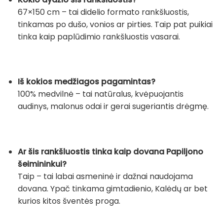
67×150 cm – tai didelio formato rankšluostis,
tinkamas po dušo, vonios ar pirties. Taip pat puikiai
tinka kaip paplūdimio rankšluostis vasarai.
Iš kokios medžiagos pagamintas?
100% medvilnė – tai natūralus, kvėpuojantis
audinys, malonus odai ir gerai sugeriantis drėgmę.
Ar šis rankšluostis tinka kaip dovana Papiljono
šeimininkui?
Taip – tai labai asmeninė ir dažnai naudojama
dovana. Ypač tinkama gimtadienio, Kalėdų ar bet
kurios kitos šventės proga.