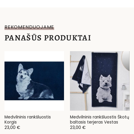
REKOMENDUOJAME
PANAŠŪS PRODUKTAI
Medvilninis rankšluostis
Medvilninis rankšluostis Škotų
Korgis
baltasis terjeras Vestas
23,00
€
23,00
€