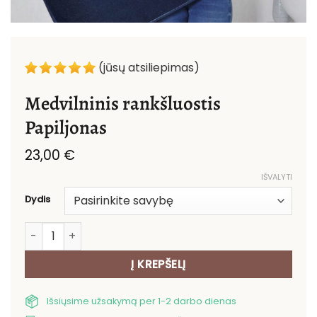
(jūsų atsiliepimas)
Medvilninis rankšluostis
Papiljonas
23,00
€
IŠVALYTI
Dydis
produkto kiekis: Medvilninis rankšluostis Papiljonas
Į KREPŠELĮ
Išsiųsime užsakymą per 1-2 darbo dienas