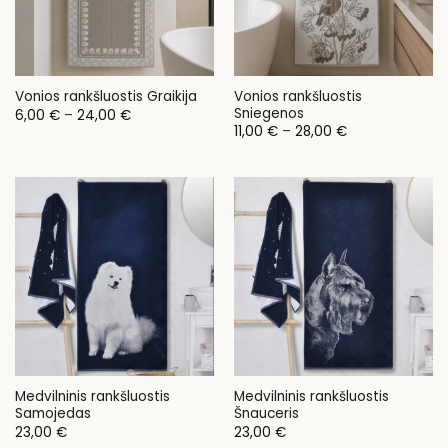
Vonios rankšluostis
Vonios rankšluostis Graikija
Sniegenos
Price
6,00
€
–
24,00
€
range:
Price
11,00
€
–
28,00
€
6,00 €
range:
through
11,00 €
24,00 €
through
28,00 €
Medvilninis rankšluostis
Medvilninis rankšluostis
Samojedas
Šnauceris
23,00
€
23,00
€