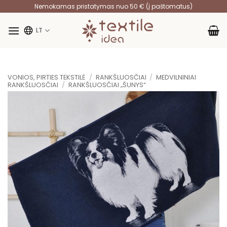
Skip
Nemokamas pristatymas nuo 50 € (į paštomatus)
to
content
LT
VONIOS, PIRTIES TEKSTILĖ
/
RANKŠLUOSČIAI
/
MEDVILNINIAI
RANKŠLUOSČIAI
/
RANKŠLUOSČIAI „ŠUNYS“