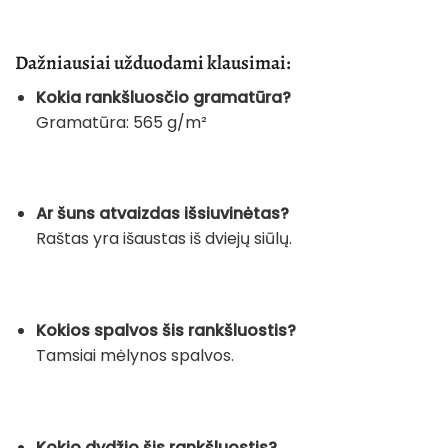
Dažniausiai užduodami klausimai:
Kokia rankšluosčio gramatūra?
Gramatūra: 565 g/m²
Ar šuns atvaizdas išsiuvinėtas?
Raštas yra išaustas iš dviejų siūlų.
Kokios spalvos šis rankšluostis?
Tamsiai mėlynos spalvos.
Kokio dydžio šis rankšluostis?