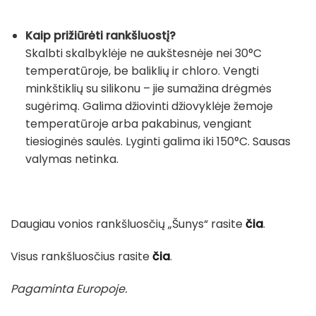
Kaip prižiūrėti rankšluostį?
Skalbti skalbyklėje ne aukštesnėje nei 30°C
temperatūroje, be baliklių ir chloro. Vengti
minkštiklių su silikonu – jie sumažina drėgmės
sugėrimą. Galima džiovinti džiovyklėje žemoje
temperatūroje arba pakabinus, vengiant
tiesioginės saulės. Lyginti galima iki 150°C. Sausas
valymas netinka.
Daugiau vonios rankšluosčių „Šunys“ rasite
čia
.
Visus rankšluosčius rasite
čia
.
Pagaminta Europoje.