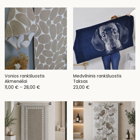
Vonios rankšluostis
Medvilninis rankšluostis
Akmenėliai
Taksas
Price
11,00
€
–
28,00
€
23,00
€
range:
11,00 €
through
28,00 €