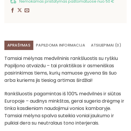
Nemokamas pristatymas paštomatuose nuo 50 €
APRAŠYMAS
PAPILDOMA INFORMACIJA
ATSILIEPIMAI (0)
Tamsiai mėlynas medvilninis rankšluostis su ryškiu
Papiljono atvaizdu – tai praktiškas ir asmeniškas
pasirinkimas tiems, kurių namuose gyvena šis šuo
arba kuriems jis tiesiog artimas širdžiai!
Rankšluostis pagamintas iš 100% medvilnės ir siūtas
Europoje – audinys minkštas, gerai sugeria drėgmę ir
tinka kasdieniam naudojimui vonios kambaryje.
Tamsiai mėlyna spalva suteikia voniai jaukumo ir
puikiai dera su neutralaus tono interjerais.