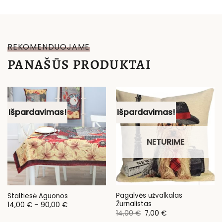
REKOMENDUOJAME
PANAŠŪS PRODUKTAI
Išpardavimas!
Išpardavimas!
NETURIME
Pagalvės užvalkalas
Staltiesė Aguonos
Žurnalistas
Price
14,00
€
–
90,00
€
range:
Original
Current
14,00
€
7,00
€
14,00 €
price
price