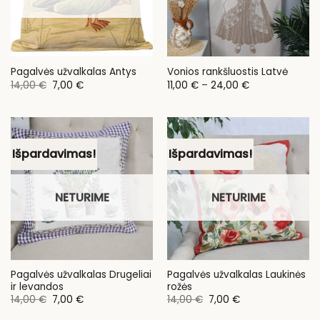
Pagalvės užvalkalas Antys
Vonios rankšluostis Latvė
Original
Current
Price
14,00
€
7,00
€
11,00
€
–
24,00
€
price
price
range:
was:
is:
11,00 €
14,00 €.
7,00 €.
through
24,00 €
Išpardavimas!
Išpardavimas!
NETURIME
NETURIME
Pagalvės užvalkalas Drugeliai
Pagalvės užvalkalas Laukinės
ir levandos
rožės
Original
Current
Original
Current
14,00
€
7,00
€
14,00
€
7,00
€
price
price
price
price
was:
is:
was:
is: