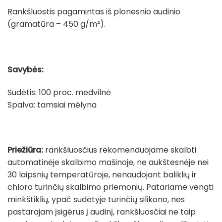
Rankšluostis pagamintas iš plonesnio audinio
(gramatūra – 450 g/m²).
Savybės:
Sudėtis: 100 proc. medvilnė
Spalva: tamsiai mėlyna
Priežiūra:
rankšluosčius rekomenduojame skalbti
automatinėje skalbimo mašinoje, ne aukštesnėje nei
30 laipsnių temperatūroje, nenaudojant baliklių ir
chloro turinčių skalbimo priemonių. Patariame vengti
minkštiklių, ypač sudėtyje turinčių silikono, nes
pastarajam įsigėrus į audinį, rankšluosčiai ne taip