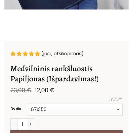
(jūsų atsiliepimas)
Medvilninis rankšluostis
Papiljonas (Išpardavimas!)
Original
Current
23,00
€
12,00
€
price
price
IŠVALYTI
was:
is:
23,00 €.
12,00 €.
Dydis
produkto kiekis: Medvilninis rankšluostis Papiljonas (I