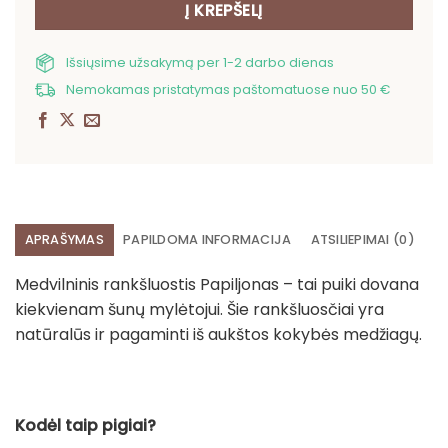
Į KREPŠELĮ
Išsiųsime užsakymą per 1-2 darbo dienas
Nemokamas pristatymas paštomatuose nuo 50 €
APRAŠYMAS
PAPILDOMA INFORMACIJA
ATSILIEPIMAI (0)
Medvilninis rankšluostis Papiljonas – tai puiki dovana
kiekvienam šunų mylėtojui. Šie rankšluosčiai yra
natūralūs ir pagaminti iš aukštos kokybės medžiagų.
Kodėl taip pigiai?