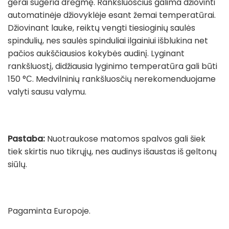
gerai sugeria drėgmę. Rankšluosčius galima džiovinti
automatinėje džiovyklėje esant žemai temperatūrai.
Džiovinant lauke, reiktų vengti tiesioginių saulės
spindulių, nes saulės spinduliai ilgainiui išblukina net
pačios aukščiausios kokybės audinį. Lyginant
rankšluostį, didžiausia lyginimo temperatūra gali būti
150 °С. Medvilninių rankšluosčių nerekomenduojame
valyti sausu valymu.
Pastaba:
Nuotraukose matomos spalvos gali šiek
tiek skirtis nuo tikrųjų, nes audinys išaustas iš geltonų
siūlų.
Pagaminta Europoje.