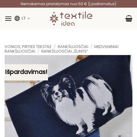
Skip
Nemokamas pristatymas nuo 50 € (į paštomatus)
to
content
LT
VONIOS, PIRTIES TEKSTILĖ
/
RANKŠLUOSČIAI
/
MEDVILNINIAI
RANKŠLUOSČIAI
/
RANKŠLUOSČIAI „ŠUNYS“
Išpardavimas!