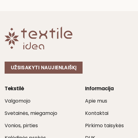
14,00 €.
7,00 €.
14,00 €.
7,00 €.
UŽSISAKYTI NAUJIENLAIŠKĮ
Tekstilė
Informacija
Valgomojo
Apie mus
Svetainės, miegamojo
Kontaktai
Vonios, pirties
Pirkimo taisykės
Kalėdinės prekės
DUK