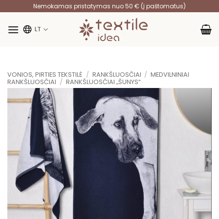
Skip
Nemokamas pristatymas nuo 50 € (į paštomatus)
to
content
LT
VONIOS, PIRTIES TEKSTILĖ
/
RANKŠLUOSČIAI
/
MEDVILNINIAI
RANKŠLUOSČIAI
/
RANKŠLUOSČIAI „ŠUNYS“