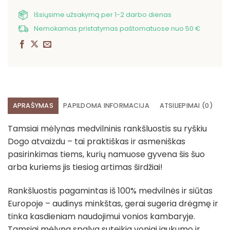
Išsiųsime užsakymą per 1-2 darbo dienas
Nemokamas pristatymas paštomatuose nuo 50 €
APRAŠYMAS
PAPILDOMA INFORMACIJA
ATSILIEPIMAI (0)
Tamsiai mėlynas medvilninis rankšluostis su ryškiu
Dogo atvaizdu – tai praktiškas ir asmeniškas
pasirinkimas tiems, kurių namuose gyvena šis šuo
arba kuriems jis tiesiog artimas širdžiai!
Rankšluostis pagamintas iš 100% medvilnės ir siūtas
Europoje – audinys minkštas, gerai sugeria drėgmę ir
tinka kasdieniam naudojimui vonios kambaryje.
Tamsiai mėlyna spalva suteikia voniai jaukumo ir