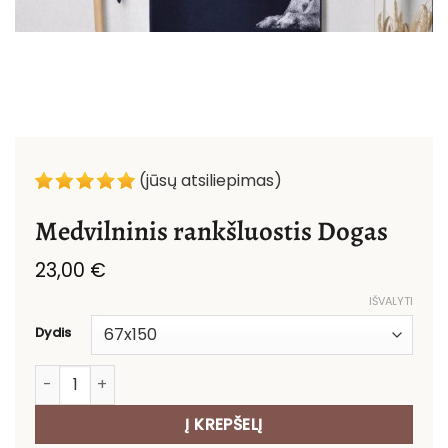
(jūsų atsiliepimas)
Medvilninis rankšluostis Dogas
23,00
€
IŠVALYTI
Dydis
produkto kiekis: Medvilninis rankšluostis Dogas
Į KREPŠELĮ