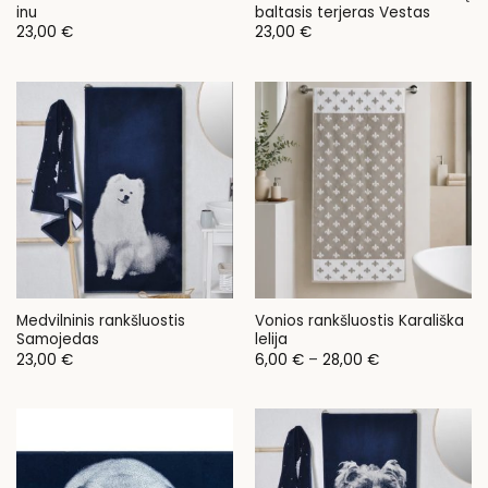
inu
baltasis terjeras Vestas
23,00
€
23,00
€
Medvilninis rankšluostis
Vonios rankšluostis Karališka
Samojedas
lelija
Price
23,00
€
6,00
€
–
28,00
€
range:
6,00 €
through
28,00 €