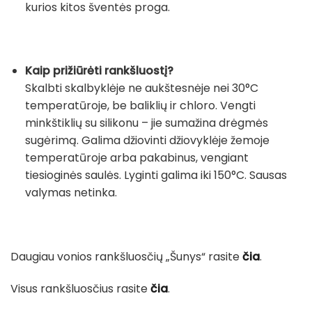
kurios kitos šventės proga.
Kaip prižiūrėti rankšluostį?
Skalbti skalbyklėje ne aukštesnėje nei 30°C
temperatūroje, be baliklių ir chloro. Vengti
minkštiklių su silikonu – jie sumažina drėgmės
sugėrimą. Galima džiovinti džiovyklėje žemoje
temperatūroje arba pakabinus, vengiant
tiesioginės saulės. Lyginti galima iki 150°C. Sausas
valymas netinka.
Daugiau vonios rankšluosčių „Šunys“ rasite
čia
.
Visus rankšluosčius rasite
čia
.