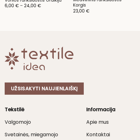
Vonios rankšluostis Graikija
Korgis
Price
6,00
€
–
24,00
€
range:
23,00
€
6,00 €
through
24,00 €
UŽSISAKYTI NAUJIENLAIŠKĮ
Tekstilė
Informacija
Valgomojo
Apie mus
Svetainės, miegamojo
Kontaktai