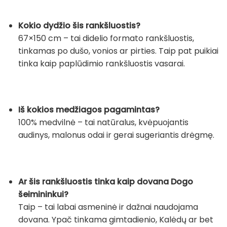
Kokio dydžio šis rankšluostis?
67×150 cm – tai didelio formato rankšluostis,
tinkamas po dušo, vonios ar pirties. Taip pat puikiai
tinka kaip paplūdimio rankšluostis vasarai.
Iš kokios medžiagos pagamintas?
100% medvilnė – tai natūralus, kvėpuojantis
audinys, malonus odai ir gerai sugeriantis drėgmę.
Ar šis rankšluostis tinka kaip dovana Dogo
šeimininkui?
Taip – tai labai asmeninė ir dažnai naudojama
dovana. Ypač tinkama gimtadienio, Kalėdų ar bet