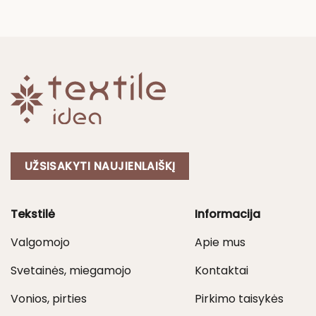
through
was:
is:
45,00 €
6,00 €.
3,00 €.
UŽSISAKYTI NAUJIENLAIŠKĮ
Tekstilė
Informacija
Valgomojo
Apie mus
Svetainės, miegamojo
Kontaktai
Vonios, pirties
Pirkimo taisykės