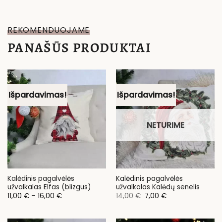
REKOMENDUOJAME
PANAŠŪS PRODUKTAI
Išpardavimas!
Išpardavimas!
NETURIME
Kalėdinis pagalvėlės
Kalėdinis pagalvėlės
užvalkalas Elfas (blizgus)
užvalkalas Kalėdų senelis
Price
Original
Current
11,00
€
–
16,00
€
14,00
€
7,00
€
range:
price
price
11,00 €
was:
is:
through
14,00 €.
7,00 €.
16,00 €