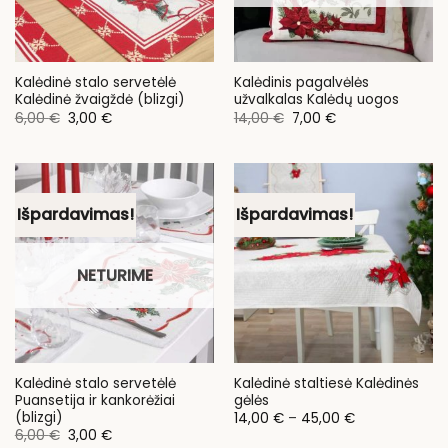
Kalėdinė stalo servetėlė
Kalėdinis pagalvėlės
Kalėdinė žvaigždė (blizgi)
užvalkalas Kalėdų uogos
Original
Current
Original
Current
6,00
€
3,00
€
14,00
€
7,00
€
price
price
price
price
was:
is:
was:
is:
6,00 €.
3,00 €.
14,00 €.
7,00 €.
Išpardavimas!
Išpardavimas!
NETURIME
Kalėdinė stalo servetėlė
Kalėdinė staltiesė Kalėdinės
Puansetija ir kankorėžiai
gėlės
(blizgi)
Price
14,00
€
–
45,00
€
range:
Original
Current
6,00
€
3,00
€
14,00 €
price
price