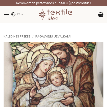
Skip
Nemokamas pristatymas nuo 50 € (į paštomatus)
to
content
LT
KALĖDINĖS PREKĖS
/
PAGALVĖLIŲ UŽVALKALAI