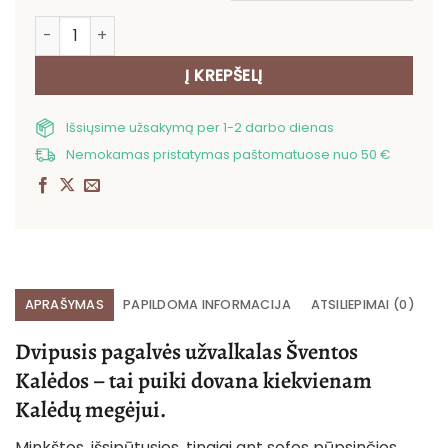
produkto kiekis: Dvipusis pagalvės užvalkalas Šventos 
Į KREPŠELĮ
Išsiųsime užsakymą per 1-2 darbo dienas
Nemokamas pristatymas paštomatuose nuo 50 €
APRAŠYMAS
PAPILDOMA INFORMACIJA
ATSILIEPIMAI (0)
Dvipusis pagalvės užvalkalas Šventos
Kalėdos – tai puiki dovana kiekvienam
Kalėdų megėjui.
Minkštos, išsipūtusios, tingiai ant sofos pūpsinčios