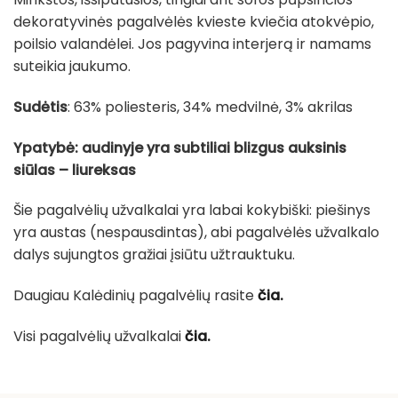
dekoratyvinės pagalvėlės kvieste kviečia atokvėpio,
poilsio valandėlei. Jos pagyvina interjerą ir namams
suteikia jaukumo.
Sudėtis
: 63% poliesteris, 34% medvilnė, 3% akrilas
Ypatybė: audinyje yra subtiliai blizgus auksinis
siūlas – liureksas
Šie pagalvėlių užvalkalai yra labai kokybiški: piešinys
yra austas (nespausdintas), abi pagalvėlės užvalkalo
dalys sujungtos gražiai įsiūtu užtrauktuku.
Daugiau Kalėdinių pagalvėlių rasite
čia.
Visi pagalvėlių užvalkalai
čia.