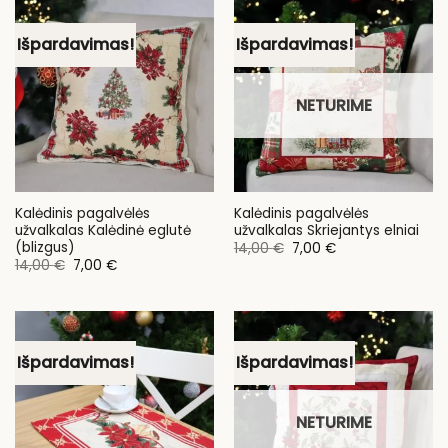
Išpardavimas!
Išpardavimas!
NETURIME
Kalėdinis pagalvėlės
Kalėdinis pagalvėlės
užvalkalas Kalėdinė eglutė
užvalkalas Skriejantys elniai
(blizgus)
Original
Current
14,00
€
7,00
€
price
price
Original
Current
14,00
€
7,00
€
was:
is:
price
price
14,00 €.
7,00 €.
was:
is:
14,00 €.
7,00 €.
Išpardavimas!
Išpardavimas!
NETURIME