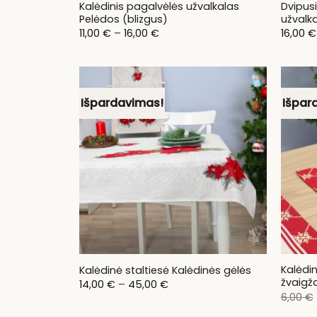
Kalėdinis pagalvėlės užvalkalas
Dvipusi
Pelėdos (blizgus)
užvalk
Price
11,00
€
–
16,00
€
16,00
€
range:
11,00 €
through
16,00 €
Išpardavimas!
Išpar
Kalėdin
Kalėdinė staltiesė Kalėdinės gėlės
žvaigžd
Price
14,00
€
–
45,00
€
range:
6,00
€
14,00 €
through