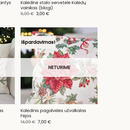
jantys
Kalėdinė stalo servetėlė Kalėdų
vainikas (blizgi)
Original
Current
6,00
€
3,00
€
price
price
was:
is:
6,00 €.
3,00 €.
Išpardavimas!
NETURIME
as
Kalėdinis pagalvėlės užvalkalas
Fėjos
Original
Current
14,00
€
7,00
€
price
price
was:
is: