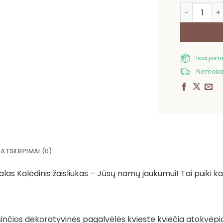
produkto ki
Išsiųsi
Nemokam
ATSILIEPIMAI (0)
alas Kalėdinis žaisliukas – Jūsų namų jaukumui! Tai puiki k
psinčios dekoratyvinės pagalvėlės kvieste kviečia atokvėpio