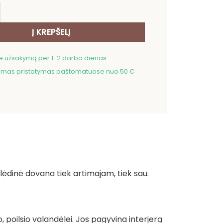
ekis: Kalėdinis pagalvėlės užvalkalas Kalėdinis žaisliukas (bl
Į KREPŠELĮ
me užsakymą per 1-2 darbo dienas
as pristatymas paštomatuose nuo 50 €
alėdinė dovana tiek artimajam, tiek sau.
, poilsio valandėlei. Jos pagyvina interjerą