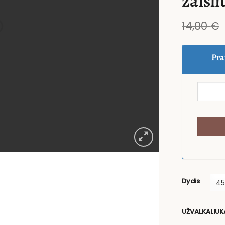
žaisli
14,00
€
Pra
Dydis
UŽVALKALIUK