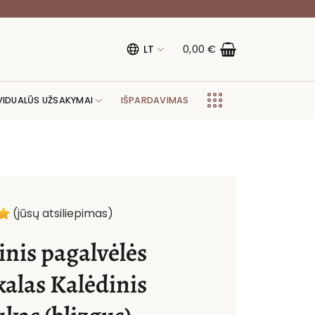
LT
0,00
€
VIDUALŪS UŽSAKYMAI
IŠPARDAVIMAS
(jūsų atsiliepimas)
inis pagalvėlės
kalas Kalėdinis