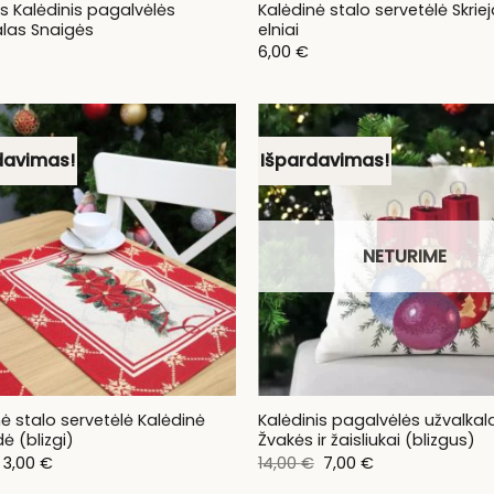
s Kalėdinis pagalvėlės
Kalėdinė stalo servetėlė Skrie
alas Snaigės
elniai
6,00
€
davimas!
Išpardavimas!
NETURIME
ė stalo servetėlė Kalėdinė
Kalėdinis pagalvėlės užvalkal
ė (blizgi)
Žvakės ir žaisliukai (blizgus)
Original
Current
Original
Current
3,00
€
14,00
€
7,00
€
price
price
price
price
was:
is:
was:
is: