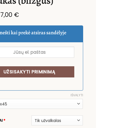
ukas (blizgus)
Original
Current
7,00
€
price
price
was:
is:
14,00 €.
7,00 €.
nešti kai prekė atsiras sandėlyje
IŠVALYTI
AI
*