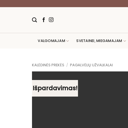
Skip
to
content
VALGOMAJAM
SVETAINEI, MIEGAMAJAM
KALĖDINĖS PREKĖS
/
PAGALVĖLIŲ UŽVALKALAI
Išpardavimas!