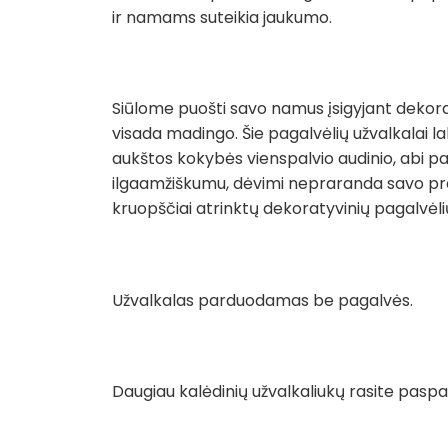
ir namams suteikia jaukumo.
Siūlome puošti savo namus įsigyjant dekoraty
visada madingo. Šie pagalvėlių užvalkalai lab
aukštos kokybės vienspalvio audinio, abi pag
ilgaamžiškumu, dėvimi nepraranda savo pradin
kruopščiai atrinktų dekoratyvinių pagalvėlių
Užvalkalas parduodamas be pagalvės.
Daugiau kalėdinių užvalkaliukų rasite pasp