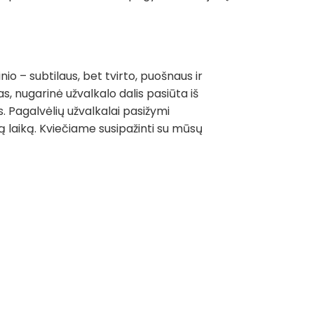
io – subtilaus, bet tvirto, puošnaus ir
s, nugarinė užvalkalo dalis pasiūta iš
s. Pagalvėlių užvalkalai pasižymi
gą laiką. Kviečiame susipažinti su mūsų