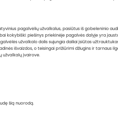
vinius pagalvėlių užvalkalus, pasiūtus iš gobeleninio audin
ai kokybiški: piešinys priekinėje pagalvės dalyje yra įausta
alvėlės užvalkalo dalis sujungia dailiai įsiūtas užtrauktuka
ės išvaizdos, o teisingai prižiūrimi džiugins ir tarnaus il
 užvalkalų įvairove.
audę šią nuorodą.