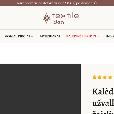
Nemokamas pristatymas nuo 50 € (į paštomatus)
VONIAI, PIRČIAI
AKSESUARAI
KALĖDINĖS PREKĖS
INDI
Kalėd
užval