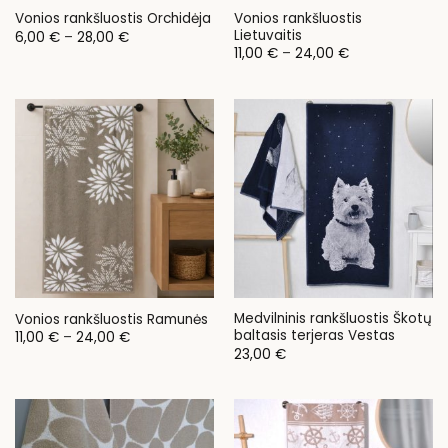
Vonios rankšluostis
Vonios rankšluostis Orchidėja
Lietuvaitis
Price
6,00
€
–
28,00
€
range:
Price
11,00
€
–
24,00
€
6,00 €
range:
through
11,00 €
28,00 €
through
24,00 €
Medvilninis rankšluostis Škotų
Vonios rankšluostis Ramunės
baltasis terjeras Vestas
Price
11,00
€
–
24,00
€
range:
23,00
€
11,00 €
through
24,00 €