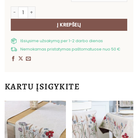
produkto kiekis: Dvipusis pagalvės užvalkalas Rugiai
Į KREPŠELĮ
Išsiųsime užsakymą per 1-2 darbo dienas
Nemokamas pristatymas paštomatuose nuo 50 €
KARTU ĮSIGYKITE