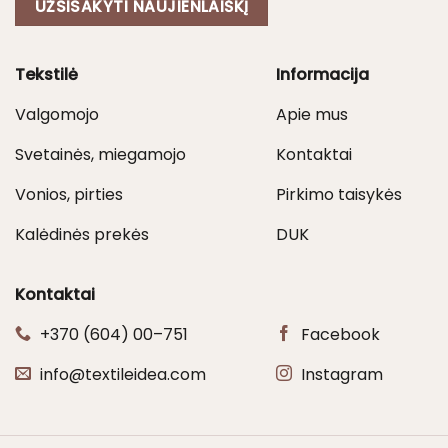
UŽSISAKYTI NAUJIENLAIŠKĮ
Tekstilė
Informacija
Valgomojo
Apie mus
Svetainės, miegamojo
Kontaktai
Vonios, pirties
Pirkimo taisykės
Kalėdinės prekės
DUK
Kontaktai
+370 (604) 00–751
Facebook
info@textileidea.com
Instagram