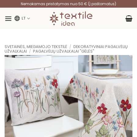
Skip
Nemokamas pristatymas nuo 50 € (į paštomatus)
to
content
LT
SVETAINĖS, MIEGAMOJO TEKSTILĖ
/
DEKORATYVINIAI PAGALVĖLIŲ
UŽVALKALAI
/
PAGALVĖLIŲ UŽVALKALAI "GĖLĖS"