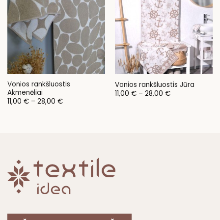
Vonios rankšluostis
Vonios rankšluostis Jūra
Akmenėliai
Price
11,00
€
–
28,00
€
range:
Price
11,00
€
–
28,00
€
11,00 €
range:
through
11,00 €
28,00 €
through
28,00 €