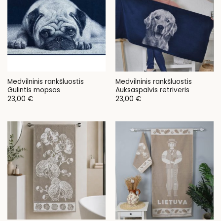
Medvilninis rankšluostis
Medvilninis rankšluostis
Gulintis mopsas
Auksaspalvis retriveris
23,00
€
23,00
€