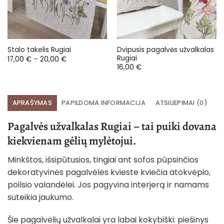
Dvipusis pagalvės užvalkalas
Stalo takelis Rugiai
Rugiai
Price
17,00
€
–
20,00
€
range:
16,00
€
17,00 €
through
20,00 €
APRAŠYMAS
PAPILDOMA INFORMACIJA
ATSILIEPIMAI (0)
Pagalvės užvalkalas Rugiai – tai puiki dovana
kiekvienam gėlių mylėtojui.
Minkštos, išsipūtusios, tingiai ant sofos pūpsinčios
dekoratyvinės pagalvėlės kvieste kviečia atokvėpio,
poilsio valandėlei. Jos pagyvina interjerą ir namams
suteikia jaukumo.
Šie pagalvėlių užvalkalai yra labai kokybiški: piešinys