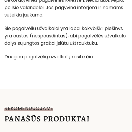
dekoratyvinės pagalvėlės kvieste kviečia atokvėpio,
poilsio valandėlei. Jos pagyvina interjerą ir namams
suteikia jaukumo.
Šie pagalvėlių užvalkalai yra labai kokybiški: piešinys
yra austas (nespausdintas), abi pagalvėlės užvalkalo
dalys sujungtos gražiai įsiūtu užtrauktuku.
Daugiau pagalvėlių užvalkalų rasite
čia
REKOMENDUOJAME
PANAŠŪS PRODUKTAI