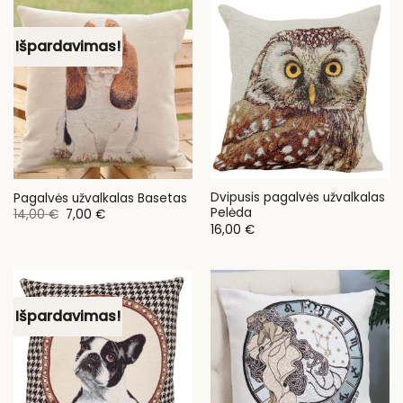
Išpardavimas!
Dvipusis pagalvės užvalkalas
Pagalvės užvalkalas Basetas
Pelėda
Original
Current
14,00
€
7,00
€
price
price
16,00
€
was:
is:
14,00 €.
7,00 €.
Išpardavimas!