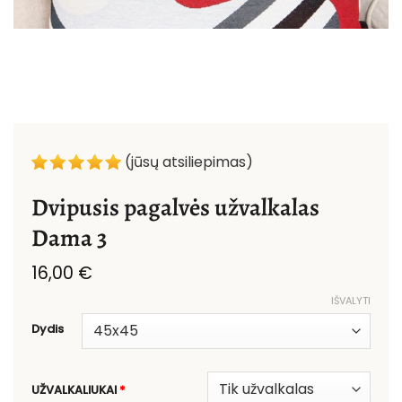
(jūsų atsiliepimas)
Dvipusis pagalvės užvalkalas
Dama 3
16,00
€
IŠVALYTI
Dydis
UŽVALKALIUKAI
*