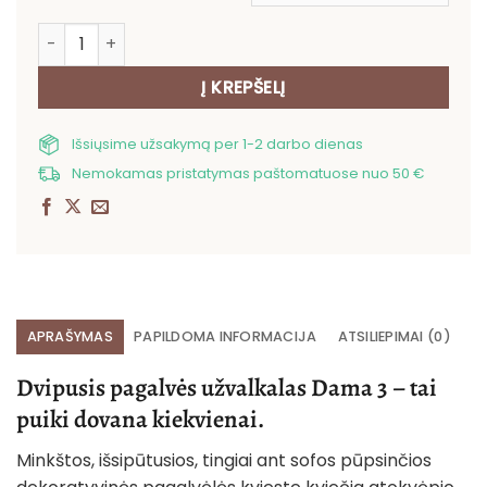
produkto kiekis: Dvipusis pagalvės užvalkalas Dama 3
Į KREPŠELĮ
Išsiųsime užsakymą per 1-2 darbo dienas
Nemokamas pristatymas paštomatuose nuo 50 €
APRAŠYMAS
PAPILDOMA INFORMACIJA
ATSILIEPIMAI (0)
Dvipusis pagalvės užvalkalas Dama 3 – tai
puiki dovana kiekvienai.
Minkštos, išsipūtusios, tingiai ant sofos pūpsinčios