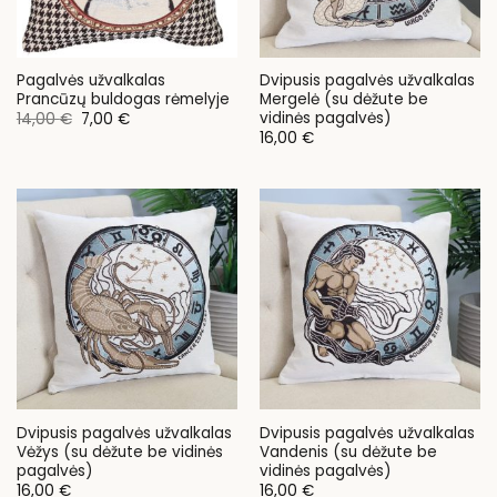
Pagalvės užvalkalas
Dvipusis pagalvės užvalkalas
Prancūzų buldogas rėmelyje
Mergelė (su dėžute be
vidinės pagalvės)
Original
Current
14,00
€
7,00
€
price
price
16,00
€
was:
is:
14,00 €.
7,00 €.
Dvipusis pagalvės užvalkalas
Dvipusis pagalvės užvalkalas
Vėžys (su dėžute be vidinės
Vandenis (su dėžute be
pagalvės)
vidinės pagalvės)
16,00
€
16,00
€