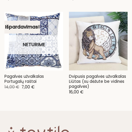
Išpardavimas!
NETURIME
Pagalvės užvalkalas
Dvipusis pagalvės užvalkalas
Portugalų raštai
Liūtas (su dėžute be vidinės
pagalvės)
Original
Current
14,00
€
7,00
€
price
price
16,00
€
was:
is:
14,00 €.
7,00 €.