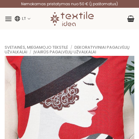
Skip
Nemokamas pristatymas nuo 50 € (į paštomatus)
to
content
LT
SVETAINĖS, MIEGAMOJO TEKSTILĖ
/
DEKORATYVINIAI PAGALVĖLIŲ
UŽVALKALAI
/
ĮVAIRŪS PAGALVĖLIŲ UŽVALKALAI