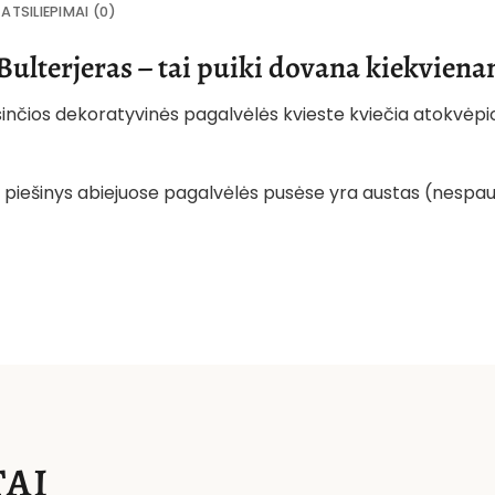
ATSILIEPIMAI (0)
Bulterjeras – tai puiki dovana kiekvien
psinčios dekoratyvinės pagalvėlės kvieste kviečia atokvėpio
ki: piešinys abiejuose pagalvėlės pusėse yra austas (nespau
AI