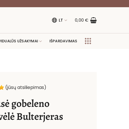
LT
0,00
€
VIDUALŪS UŽSAKYMAI
IŠPARDAVIMAS
(jūsų atsiliepimas)
sė gobeleno
vėlė Bulterjeras