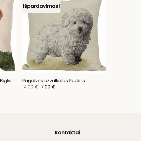
Išpardavimas!
Biglis
Pagalvės užvalkalas Pudelis
Original
Current
14,00
€
7,00
€
price
price
was:
is:
14,00 €.
7,00 €.
Kontaktai