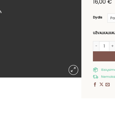
16,00
€
Dydis
UŽVALKALIUK
produkto ki
Išsiųsi
Nemokam