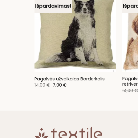
Išpardavimas!
Išpar
Pagalv
Pagalvės užvalkalas Borderkolis
retriver
Original
Current
14,00
€
7,00
€
price
price
14,00
€
was:
is:
14,00 €.
7,00 €.