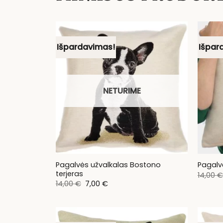
Išpardavimas!
Išpar
NETURIME
Pagalvės užvalkalas Bostono
Pagalv
terjeras
14,00
€
Original
Current
14,00
€
7,00
€
price
price
was:
is:
14,00 €.
7,00 €.