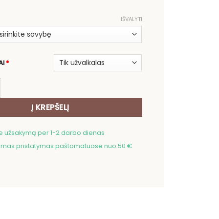
IŠVALYTI
AI
*
ekis: Dvipusė gobeleno pagalvėlė Bulterjeras
Į KREPŠELĮ
me užsakymą per 1-2 darbo dienas
as pristatymas paštomatuose nuo 50 €