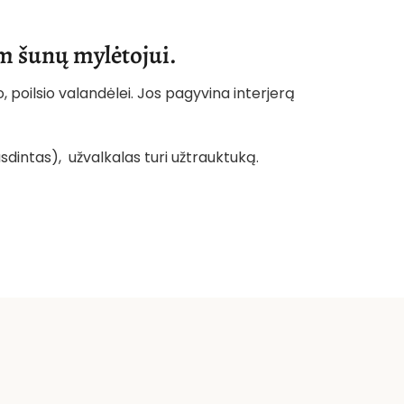
am šunų mylėtojui.
, poilsio valandėlei. Jos pagyvina interjerą
sdintas), užvalkalas turi užtrauktuką.