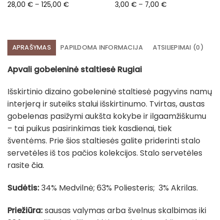
Price
Price
28,00
€
–
125,00
€
3,00
€
–
7,00
€
range:
range:
28,00 €
3,00 €
through
through
125,00 €
7,00 €
APRAŠYMAS
PAPILDOMA INFORMACIJA
ATSILIEPIMAI (0)
Apvali gobeleninė staltiesė Rugiai
Išskirtinio dizaino gobeleninė staltiesė pagyvins namų
interjerą ir suteiks stalui išskirtinumo. Tvirtas, austas
gobelenas pasižymi aukšta kokybe ir ilgaamžiškumu
– tai puikus pasirinkimas tiek kasdienai, tiek
šventėms. Prie šios staltiesės galite priderinti stalo
servetėles iš tos pačios kolekcijos. Stalo servetėles
rasite
čia
.
Sudėtis:
34% Medvilnė; 63% Poliesteris; 3% Akrilas.
Priežiūra:
sausas valymas arba švelnus skalbimas iki