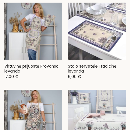
Virtuvinė prijuostė Provanso
Stalo servetėlė Tradicinė
levanda
levanda
17,00
€
6,00
€