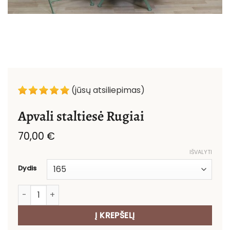
(jūsų atsiliepimas)
Apvali staltiesė Rugiai
70,00
€
IŠVALYTI
Dydis
produkto kiekis: Apvali staltiesė Rugiai
Į KREPŠELĮ