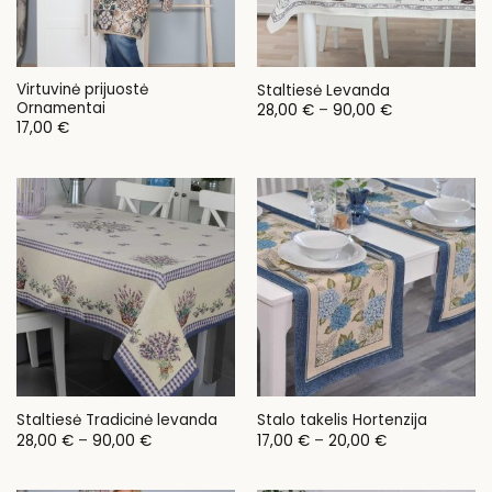
Virtuvinė prijuostė
Staltiesė Levanda
Ornamentai
Price
28,00
€
–
90,00
€
range:
17,00
€
28,00 €
through
90,00 €
Staltiesė Tradicinė levanda
Stalo takelis Hortenzija
Price
Price
28,00
€
–
90,00
€
17,00
€
–
20,00
€
range:
range:
28,00 €
17,00 €
through
through