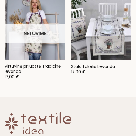
90,00 €
20,00 €
NETURIME
Virtuvinė prijuostė Tradicinė
Stalo takelis Levanda
levanda
17,00
€
17,00
€