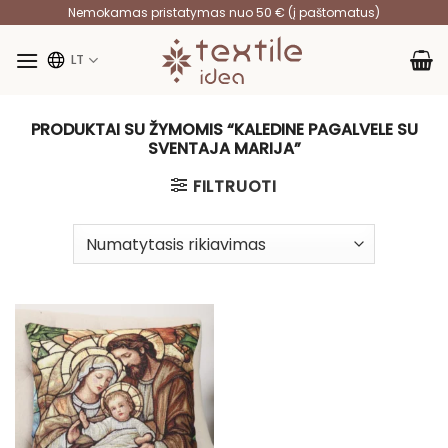
Skip
Nemokamas pristatymas nuo 50 € (į paštomatus)
to
content
LT
PRODUKTAI SU ŽYMOMIS “KALEDINE PAGALVELE SU
SVENTAJA MARIJA”
FILTRUOTI