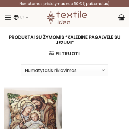
Skip
Nemokamas pristatymas nuo 50 € (į paštomatus)
to
content
LT
PRODUKTAI SU ŽYMOMIS “KALEDINE PAGALVELE SU
JEZUMI”
FILTRUOTI