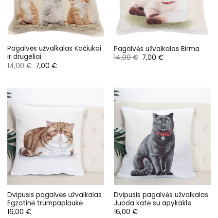
Pagalvės užvalkalas Kačiukai
Pagalvės užvalkalas Birma
ir drugeliai
Original
Current
14,00
€
7,00
€
price
price
Original
Current
14,00
€
7,00
€
was:
is:
price
price
14,00 €.
7,00 €.
was:
is:
14,00 €.
7,00 €.
Dvipusis pagalvės užvalkalas
Dvipusis pagalvės užvalkalas
Egzotinė trumpaplaukė
Juoda katė su apykakle
16,00
€
16,00
€