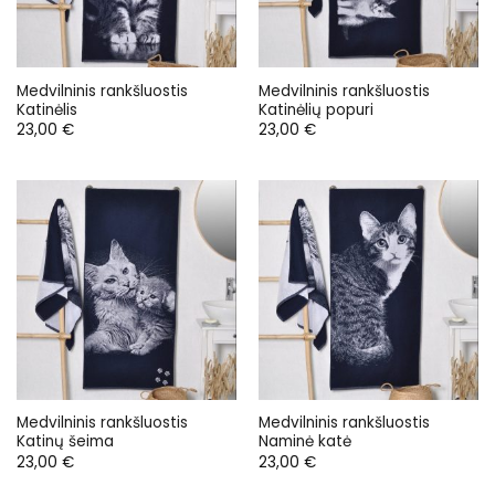
Medvilninis rankšluostis
Medvilninis rankšluostis
Katinėlis
Katinėlių popuri
23,00
€
23,00
€
Medvilninis rankšluostis
Medvilninis rankšluostis
Katinų šeima
Naminė katė
23,00
€
23,00
€