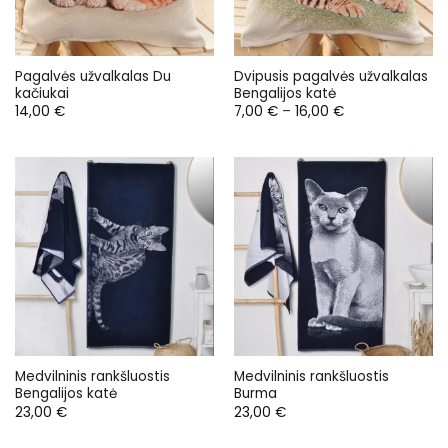
Pagalvės užvalkalas Du
Dvipusis pagalvės užvalkalas
kačiukai
Bengalijos katė
Price
14,00
€
7,00
€
–
16,00
€
range:
7,00 €
through
16,00 €
Medvilninis rankšluostis
Medvilninis rankšluostis
Bengalijos katė
Burma
23,00
€
23,00
€