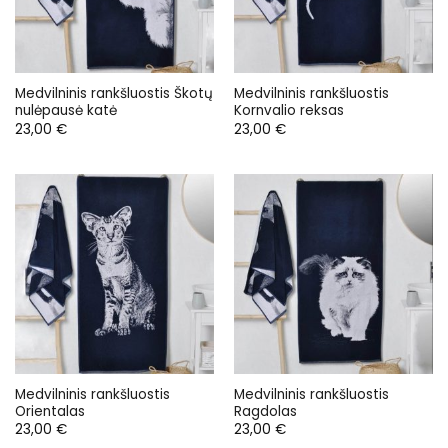
Medvilninis rankšluostis Škotų
Medvilninis rankšluostis
nulėpausė katė
Kornvalio reksas
23,00
€
23,00
€
Medvilninis rankšluostis
Medvilninis rankšluostis
Orientalas
Ragdolas
23,00
€
23,00
€