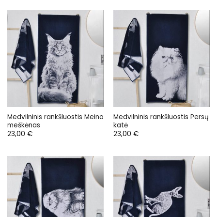
Medvilninis rankšluostis Meino
Medvilninis rankšluostis Persų
meškėnas
katė
23,00
€
23,00
€