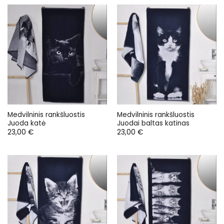
Medvilninis rankšluostis
Medvilninis rankšluostis
Juoda katė
Juodai baltas katinas
23,00
€
23,00
€