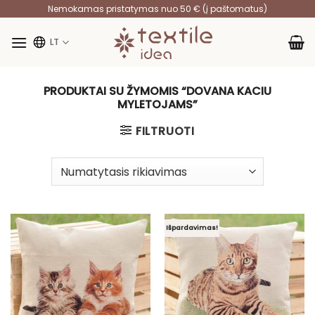
Skip
Nemokamas pristatymas nuo 50 € (į paštomatus)
to
content
LT
PRODUKTAI SU ŽYMOMIS “DOVANA KACIU
MYLETOJAMS”
FILTRUOTI
Išpardavimas!