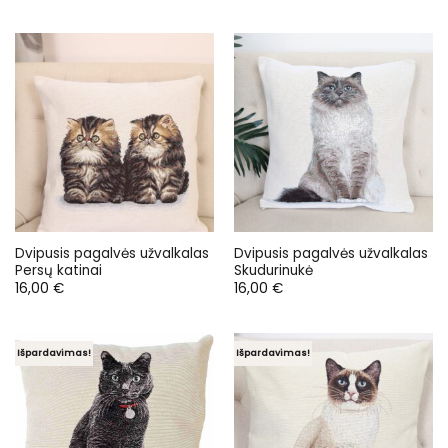
Dvipusis pagalvės užvalkalas
Dvipusis pagalvės užvalkalas
Persų katinai
Skudurinukė
16,00
€
16,00
€
Išpardavimas!
Išpardavimas!