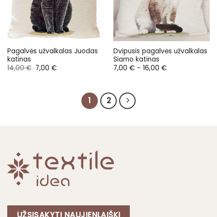
Pagalvės užvalkalas Juodas
Dvipusis pagalvės užvalkalas
katinas
Siamo katinas
Original
Current
Price
14,00
€
7,00
€
7,00
€
–
16,00
€
price
price
range:
was:
is:
7,00 €
14,00 €.
7,00 €.
through
16,00 €
1
2
UŽSISAKYTI NAUJIENLAIŠKĮ