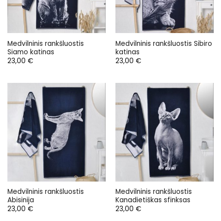
Medvilninis rankšluostis
Medvilninis rankšluostis Sibiro
Siamo katinas
katinas
23,00
€
23,00
€
Medvilninis rankšluostis
Medvilninis rankšluostis
Abisinija
Kanadietiškas sfinksas
23,00
€
23,00
€