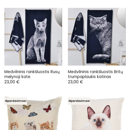
Medvilninis rankšluostis Rusų
Medvilninis rankšluostis Britų
mėlynoji katė
trumpaplaukis katinas
23,00
€
23,00
€
Išpardavimas!
Išpardavimas!