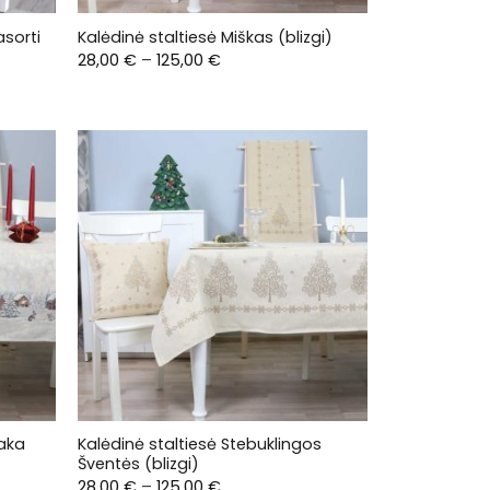
asorti
Kalėdinė staltiesė Miškas (blizgi)
Price
28,00
€
–
125,00
€
range:
28,00 €
through
125,00 €
saka
Kalėdinė staltiesė Stebuklingos
Šventės (blizgi)
Price
28,00
€
–
125,00
€