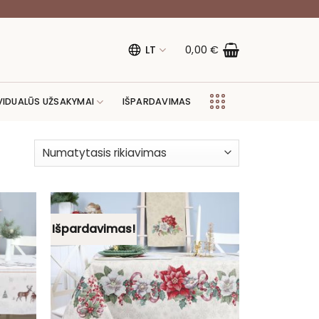
LT
0,00
€
VIDUALŪS UŽSAKYMAI
IŠPARDAVIMAS
Išpardavimas!