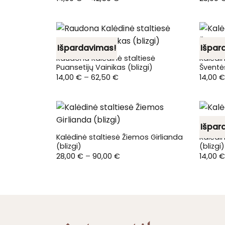
range:
14,00 €
through
42,50 €
Išpardavimas!
Išpar
Raudona Kalėdinė staltiesė
Kalėdin
Puansetijų Vainikas (blizgi)
Šventės
Price
14,00
€
–
62,50
€
14,00
€
range:
14,00 €
through
62,50 €
Išpar
Kalėdinė staltiesė Žiemos Girlianda
Kalėdin
(blizgi)
(blizgi)
Price
28,00
€
–
90,00
€
14,00
€
range:
28,00 €
through
90,00 €