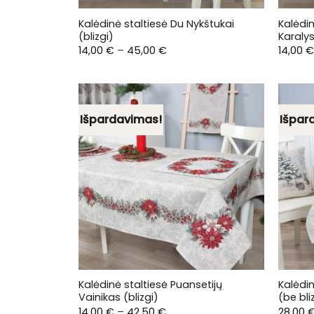
Kalėdinė staltiesė Du Nykštukai
Kalėdin
(blizgi)
Karalys
Price
14,00
€
–
45,00
€
14,00
€
range:
14,00 €
through
45,00 €
Išpardavimas!
Išpar
Kalėdinė staltiesė Puansetijų
Kalėdi
Vainikas (blizgi)
(be bli
Price
14,00
€
–
42,50
€
28,00