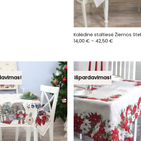
Kalėdinė staltiesė Žiemos Ste
Price
14,00
€
–
42,50
€
range:
14,00 €
through
42,50 €
davimas!
Išpardavimas!