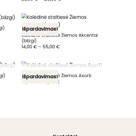
range:
28,00 €
through
125,00 €
gi)
Išpardavimas!
Kalėdinė staltiesė Žiemos Akcentai
(blizgi)
Price
14,00
€
–
55,00
€
range:
14,00 €
through
55,00 €
NETURIME
gi)
Kalėdinė staltiesė Žiemos Asorti
Išpardavimas!
Price
14,00
€
–
42,50
€
range:
14,00 €
through
42,50 €