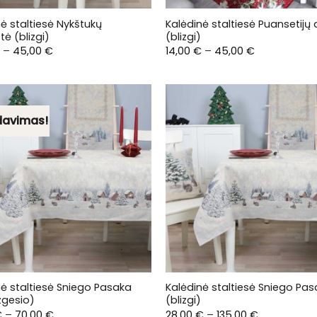
ė staltiesė Nykštukų
Kalėdinė staltiesė Puansetijų 
tė (blizgi)
(blizgi)
Price
Price
–
45,00
€
14,00
€
–
45,00
€
range:
range:
14,00 €
14,00 €
through
through
45,00 €
45,00 €
davimas!
nė staltiesė Sniego Pasaka
Kalėdinė staltiesė Sniego Pa
zgesio)
(blizgi)
Price
Price
€
–
70,00
€
28,00
€
–
135,00
€