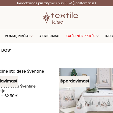
Nemokamas pristatymas nuo 50 € (į paštomatus)
VONIAI, PIRČIAI
AKSESUARAI
KALĖDINĖS PREKĖS
INDI
IJOS”
davimas!
Išpardavimas!
ė staltiesė Šventinė
ija
Price
–
62,50
€
range:
14,00 €
through
62,50 €