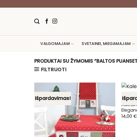
Skip
to
content
VALGOMAJAM
SVETAINEI, MIEGAMAJAM
PRODUKTAI SU ŽYMOMIS “BALTOS PUANSET
FILTRUOTI
Išpardavimas!
Išpar
Kalėdin
Eleganc
14,00
€