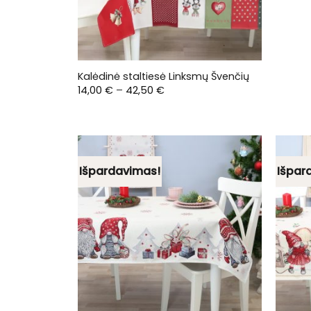
Kalėdinė staltiesė Linksmų Švenčių
Price
14,00
€
–
42,50
€
range:
14,00 €
through
42,50 €
Išpardavimas!
Išpar