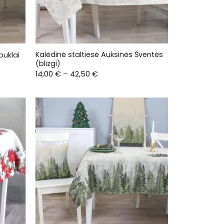
Kalėdinė staltiesė Auksinės Šventės
buklai
(blizgi)
Price
14,00
€
–
42,50
€
range:
14,00 €
through
42,50 €