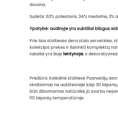
dovana.
Sudėtis: 63% poliesteris, 34% medvilnė, 3% a
Ypatybė: audinyje yra subtiliai blizgus sid
Prie šios staltiesės dera stalo servetėlės, s
kolekcijos prekes ir išsirinkti komplektą na
takeliai yra šioje
lentynoje
, o dekoratyvinia
Priežiūra: Kalėdinė staltiesė Puansetijų a
skalbiamas ne aukštesnėje kaip 30 laipsnių 
būti džiovinamas natūraliai, jo svarbu nepe
110 laipsnių temperatūroje.