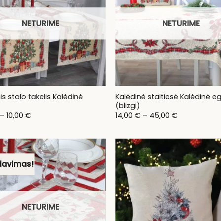
NETURIME
NETURIME
is stalo takelis Kalėdinė
Kalėdinė staltiesė Kalėdinė eg
(blizgi)
Price
Price
–
10,00
€
14,00
€
–
45,00
€
range:
range:
8,00 €
14,00 €
through
through
10,00 €
45,00 €
davimas!
NETURIME