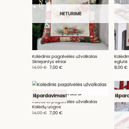
NETURIME
Kalėdinis pagalvėlės užvalkalas
Kalėdin
Skriejantys elniai
eglutė
Original
Current
14,00
€
7,00
€
8,00
€
price
price
was:
is:
14,00 €.
7,00 €.
Išpardavimas!
Išpar
NETURIME
Kalėdinis pagalvėlės užvalkalas
Kalėdų uogos
Original
Current
14,00
€
7,00
€
price
price
was:
is:
14,00 €.
7,00 €.