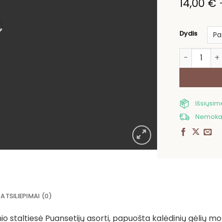
14,00
€
Dydis
produkto kie
Išsiųsi
Nemokam
ATSILIEPIMAI (0)
o staltiesė Puansetijų asorti, papuošta kalėdinių gėlių motyv