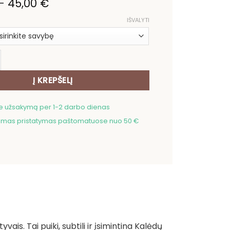
Price
–
45,00
€
range:
14,00 €
IŠVALYTI
through
45,00 €
kis: Kalėdinė staltiesė Puansetijų asorti (blizgi)
Į KREPŠELĮ
me užsakymą per 1-2 darbo dienas
as pristatymas paštomatuose nuo 50 €
ais. Tai puiki, subtili ir įsimintina Kalėdų