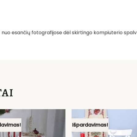
tis nuo esančių fotografijose dėl skirtingo kompiuterio s
AI
davimas!
Išpardavimas!