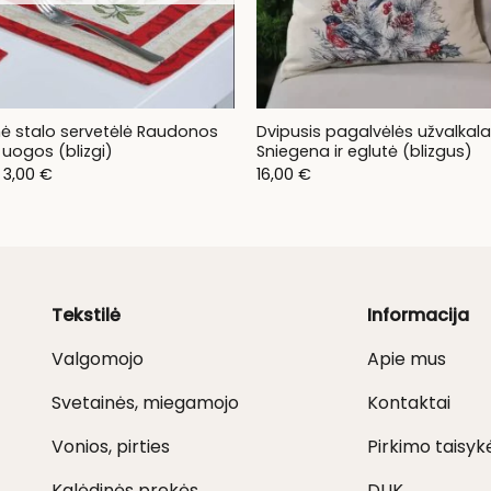
nė stalo servetėlė Raudonos
Dvipusis pagalvėlės užvalkal
 uogos (blizgi)
Sniegena ir eglutė (blizgus)
Original
Current
3,00
€
16,00
€
price
price
was:
is:
6,00 €.
3,00 €.
Tekstilė
Informacija
Valgomojo
Apie mus
Svetainės, miegamojo
Kontaktai
Vonios, pirties
Pirkimo taisyk
Kalėdinės prekės
DUK