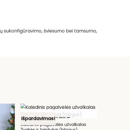
palvų sukonfigūravimo, šviesumo bei tamsumo,
Išpardavimas!
NETURIME
Kalėdinis pagalvėlės užvalkalas
Žvakės ir žaisliukai (blizgus)