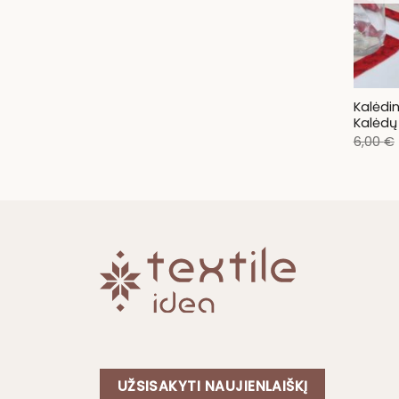
Kalėdi
Kalėdų
6,00
€
UŽSISAKYTI NAUJIENLAIŠKĮ