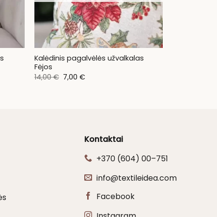
as
Kalėdinis pagalvėlės užvalkalas
Fėjos
Original
Current
14,00
€
7,00
€
price
price
was:
is:
14,00 €.
7,00 €.
Kontaktai
+370 (604) 00–751
info@textileidea.com
Facebook
ės
Instagram