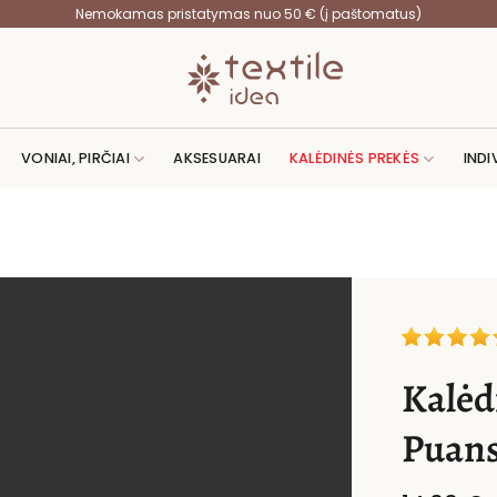
Nemokamas pristatymas nuo 50 € (į paštomatus)
VONIAI, PIRČIAI
AKSESUARAI
KALĖDINĖS PREKĖS
INDI
Kalėdi
Puanse