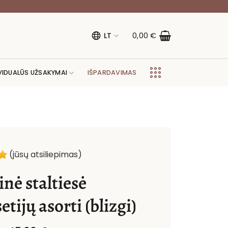
LT
0,00
€
VIDUALŪS UŽSAKYMAI
IŠPARDAVIMAS
(jūsų atsiliepimas)
nė staltiesė
tijų asorti (blizgi)