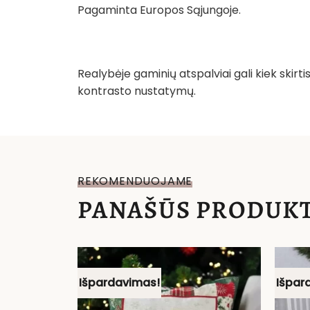
Pagaminta Europos Sąjungoje.
Realybėje gaminių atspalviai gali kiek skir
kontrasto nustatymų.
REKOMENDUOJAME
PANAŠŪS PRODUKT
Išpardavimas!
Išpar