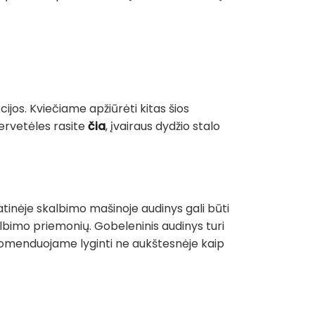
cijos. Kviečiame apžiūrėti kitas šios
servetėles rasite
čia
, įvairaus dydžio stalo
tinėje skalbimo mašinoje audinys gali būti
albimo priemonių. Gobeleninis audinys turi
Rekomenduojame lyginti ne aukštesnėje kaip