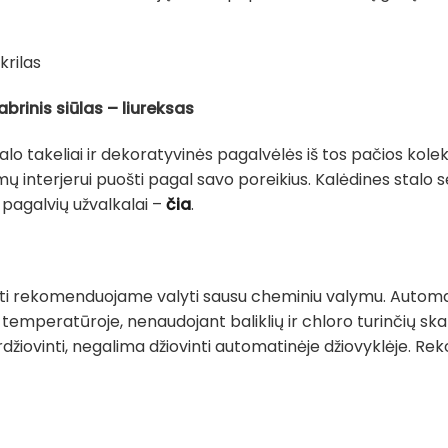
krilas
abrinis siūlas – liureksas
talo takeliai ir dekoratyvinės pagalvėlės iš tos pačios kolek
mų interjerui puošti pagal savo poreikius. Kalėdines stalo 
i pagalvių užvalkalai –
čia
.
sorti rekomenduojame valyti sausu cheminiu valymu. Automa
temperatūroje, nenaudojant baliklių ir chloro turinčių sk
rdžiovinti, negalima džiovinti automatinėje džiovyklėje. 