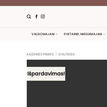
Skip
to
content
VALGOMAJAM
SVETAINEI, MIEGAMAJAM
KALĖDINĖS PREKĖS
/
STALTIESĖS
Išpardavimas!