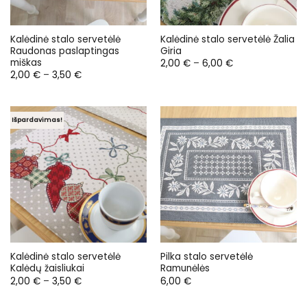
Kalėdinė stalo servetėlė
Kalėdinė stalo servetėlė Žalia
Raudonas paslaptingas
Giria
miškas
Price
2,00
€
–
6,00
€
range:
Price
2,00
€
–
3,50
€
2,00 €
range:
through
2,00 €
6,00 €
through
3,50 €
Išpardavimas!
Kalėdinė stalo servetėlė
Pilka stalo servetėlė
Kalėdų žaisliukai
Ramunėlės
Price
2,00
€
–
3,50
€
6,00
€
range:
2,00 €