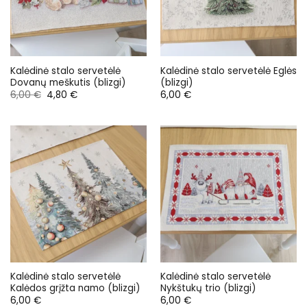
Kalėdinė stalo servetėlė
Kalėdinė stalo servetėlė Eglės
Dovanų meškutis (blizgi)
(blizgi)
Original
Current
6,00
€
4,80
€
6,00
€
price
price
was:
is:
6,00 €.
4,80 €.
Kalėdinė stalo servetėlė
Kalėdinė stalo servetėlė
Kalėdos grįžta namo (blizgi)
Nykštukų trio (blizgi)
6,00
€
6,00
€