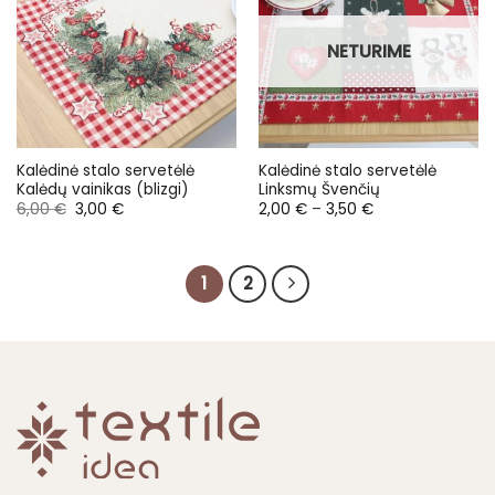
NETURIME
Kalėdinė stalo servetėlė
Kalėdinė stalo servetėlė
Kalėdų vainikas (blizgi)
Linksmų Švenčių
Original
Current
Price
6,00
€
3,00
€
2,00
€
–
3,50
€
price
price
range:
was:
is:
2,00 €
6,00 €.
3,00 €.
through
3,50 €
1
2