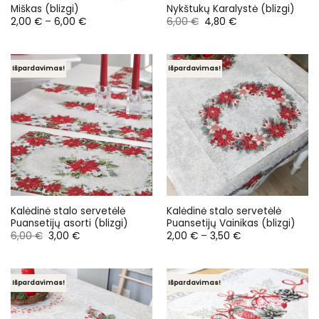
Miškas (blizgi)
Nykštukų Karalystė (blizgi)
Price
Original
Current
2,00
€
–
6,00
€
6,00
€
4,80
€
range:
price
price
2,00 €
was:
is:
through
6,00 €.
4,80 €.
6,00 €
Išpardavimas!
Išpardavimas!
Kalėdinė stalo servetėlė
Kalėdinė stalo servetėlė
Puansetijų asorti (blizgi)
Puansetijų Vainikas (blizgi)
Original
Current
Price
6,00
€
3,00
€
2,00
€
–
3,50
€
price
price
range:
was:
is:
2,00 €
6,00 €.
3,00 €.
through
3,50 €
Išpardavimas!
Išpardavimas!