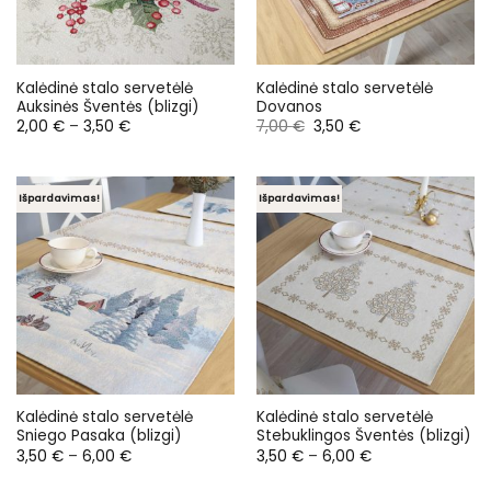
Kalėdinė stalo servetėlė
Kalėdinė stalo servetėlė
Auksinės Šventės (blizgi)
Dovanos
Price
Original
Current
2,00
€
–
3,50
€
7,00
€
3,50
€
range:
price
price
2,00 €
was:
is:
through
7,00 €.
3,50 €.
3,50 €
Išpardavimas!
Išpardavimas!
Kalėdinė stalo servetėlė
Kalėdinė stalo servetėlė
Sniego Pasaka (blizgi)
Stebuklingos Šventės (blizgi)
Price
Price
3,50
€
–
6,00
€
3,50
€
–
6,00
€
range:
range:
3,50 €
3,50 €