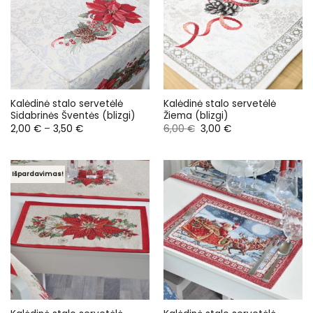
Kalėdinė stalo servetėlė
Kalėdinė stalo servetėlė
Sidabrinės Šventės (blizgi)
Žiema (blizgi)
Price
Original
Current
2,00
€
–
3,50
€
6,00
€
3,00
€
range:
price
price
2,00 €
was:
is:
through
6,00 €.
3,00 €.
3,50 €
Išpardavimas!