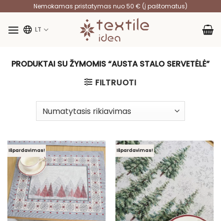
Skip
Nemokamas pristatymas nuo 50 € (į paštomatus)
to
content
LT
PRODUKTAI SU ŽYMOMIS “AUSTA STALO SERVETĖLĖ”
FILTRUOTI
Išpardavimas!
Išpardavimas!