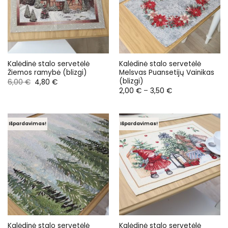
Kalėdinė stalo servetėlė
Kalėdinė stalo servetėlė
Žiemos ramybė (blizgi)
Melsvas Puansetijų Vainikas
(blizgi)
Original
Current
6,00
€
4,80
€
price
price
Price
2,00
€
–
3,50
€
was:
is:
range:
6,00 €.
4,80 €.
2,00 €
through
3,50 €
Išpardavimas!
Išpardavimas!
Kalėdinė stalo servetėlė
Kalėdinė stalo servetėlė