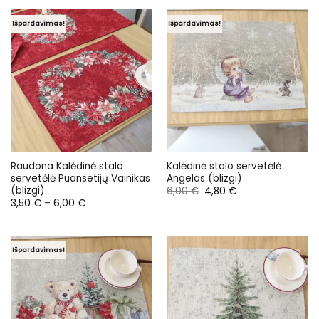
through
through
6,00 €
6,00 €
Išpardavimas!
Išpardavimas!
Raudona Kalėdinė stalo
Kalėdinė stalo servetėlė
servetėlė Puansetijų Vainikas
Angelas (blizgi)
(blizgi)
Original
Current
6,00
€
4,80
€
price
price
Price
3,50
€
–
6,00
€
was:
is:
range:
6,00 €.
4,80 €.
3,50 €
through
6,00 €
Išpardavimas!