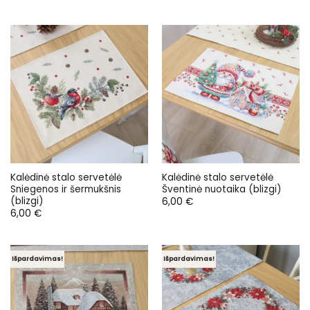
Kalėdinė stalo servetėlė
Kalėdinė stalo servetėlė
Sniegenos ir šermukšnis
Šventinė nuotaika (blizgi)
(blizgi)
6,00
€
6,00
€
Išpardavimas!
Išpardavimas!