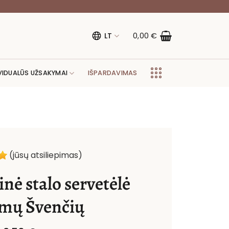
LT
0,00
€
VIDUALŪS UŽSAKYMAI
IŠPARDAVIMAS
(jūsų atsiliepimas)
nė stalo servetėlė
mų Švenčių