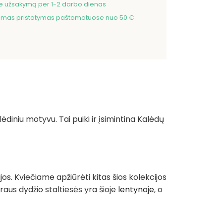
me užsakymą per 1-2 darbo dienas
as pristatymas paštomatuose nuo 50 €
diniu motyvu. Tai puiki ir įsimintina Kalėdų
jos. Kviečiame apžiūrėti kitas šios kolekcijos
airaus dydžio staltiesės yra šioje
lentynoje
, o