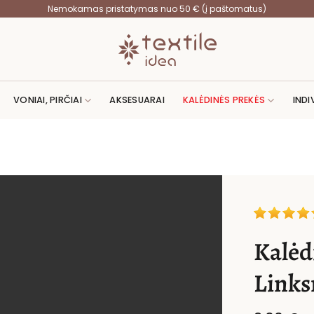
Nemokamas pristatymas nuo 50 € (į paštomatus)
VONIAI, PIRČIAI
AKSESUARAI
KALĖDINĖS PREKĖS
INDI
Kalėdi
Links