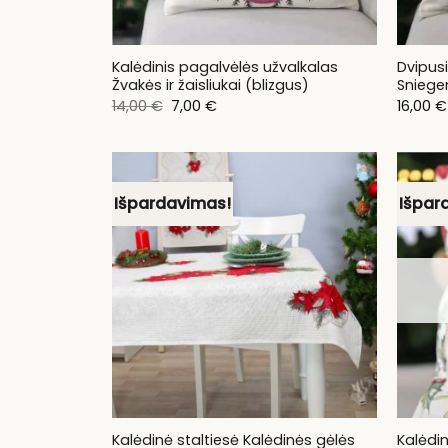
Kalėdinis pagalvėlės užvalkalas
Dvipus
Žvakės ir žaisliukai (blizgus)
Sniegen
Original
Current
14,00
€
7,00
€
16,00
€
price
price
was:
is:
14,00 €.
7,00 €.
Išpardavimas!
Išpar
Kalėdin
Kalėdinė staltiesė Kalėdinės gėlės