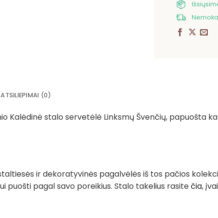
Išsiųsi
Nemokam
ATSILIEPIMAI (0)
nio Kalėdinė stalo servetėlė Linksmų Švenčių, papuošta kalė
, staltiesės ir dekoratyvinės pagalvėlės iš tos pačios kolekci
ui puošti pagal savo poreikius. Stalo takelius rasite
čia
, įv