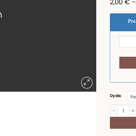
2,00
€
Pra
Dydis
produkto ki