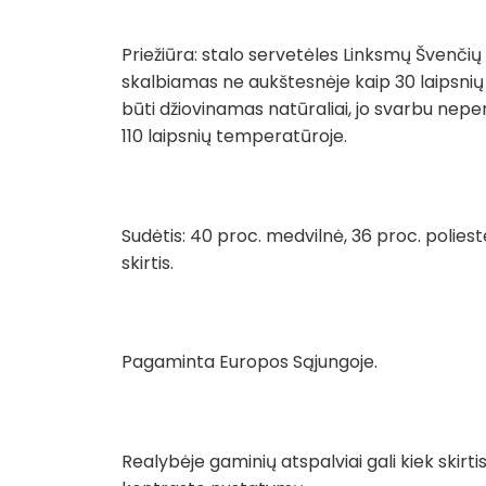
Priežiūra: stalo servetėles Linksmų Švenč
skalbiamas ne aukštesnėje kaip 30 laipsnių 
būti džiovinamas natūraliai, jo svarbu nepe
110 laipsnių temperatūroje.
Sudėtis: 40 proc. medvilnė, 36 proc. poliest
skirtis.
Pagaminta Europos Sąjungoje.
Realybėje gaminių atspalviai gali kiek skir