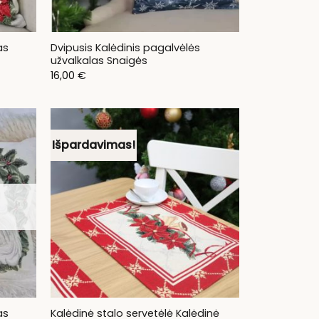
as
Dvipusis Kalėdinis pagalvėlės
užvalkalas Snaigės
16,00
€
Išpardavimas!
as
Kalėdinė stalo servetėlė Kalėdinė