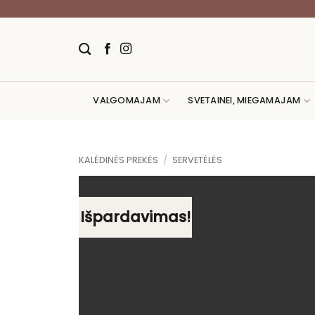
Skip
to
content
VALGOMAJAM
SVETAINEI, MIEGAMAJAM
KALĖDINĖS PREKĖS
/
SERVETĖLĖS
Išpardavimas!