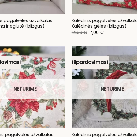
is pagalvėlės užvalkalas
Kalėdinis pagalvėlės užvalkal
a ir eglutė (blizgus)
Kalėdinės gėlės (blizgus)
Original
Current
14,00
€
7,00
€
price
price
was:
is:
14,00 €.
7,00 €.
davimas!
Išpardavimas!
NETURIME
NETURIME
is pagalvėlės užvalkalas
Kalėdinis pagalvėlės užvalkal