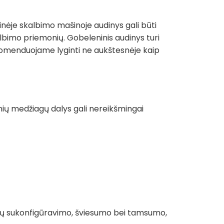
nėje skalbimo mašinoje audinys gali būti
albimo priemonių. Gobeleninis audinys turi
Rekomenduojame lyginti ne aukštesnėje kaip
tinių medžiagų dalys gali nereikšmingai
palvų sukonfigūravimo, šviesumo bei tamsumo,