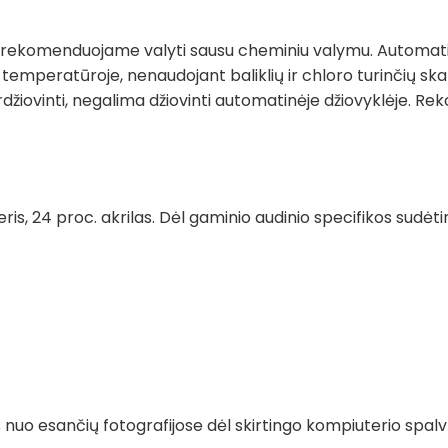
ių rekomenduojame valyti sausu cheminiu valymu. Automati
temperatūroje, nenaudojant baliklių ir chloro turinčių sk
rdžiovinti, negalima džiovinti automatinėje džiovyklėje. 
eris, 24 proc. akrilas. Dėl gaminio audinio specifikos sudė
tis nuo esančių fotografijose dėl skirtingo kompiuterio s