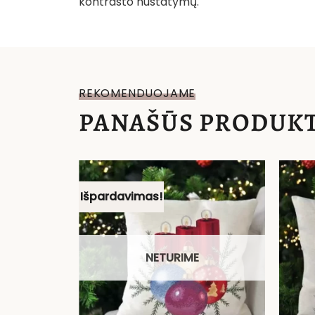
kontrasto nustatymų.
REKOMENDUOJAME
PANAŠŪS PRODUKT
Išpardavimas!
NETURIME