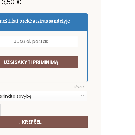
Price
–
3,50
€
range:
2,00 €
through
nešti kai prekė atsiras sandėlyje
3,50 €
IŠVALYTI
ekis: Kalėdinė stalo servetėlė Linksmų Švenčių
Į KREPŠELĮ