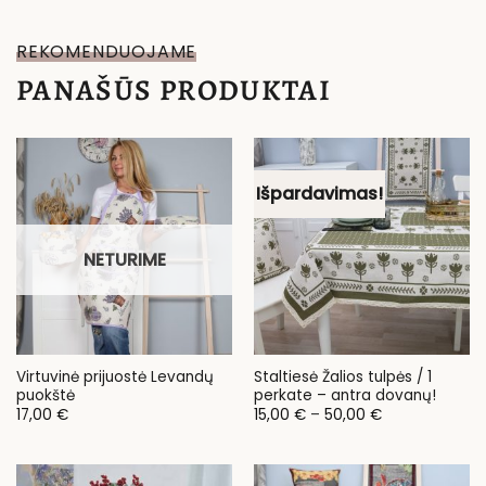
REKOMENDUOJAME
PANAŠŪS PRODUKTAI
Išpardavimas!
NETURIME
Virtuvinė prijuostė Levandų
Staltiesė Žalios tulpės / 1
puokštė
perkate – antra dovanų!
Price
17,00
€
15,00
€
–
50,00
€
range:
15,00 €
through
50,00 €