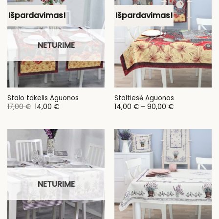
Išpardavimas!
Išpardavimas!
NETURIME
Stalo takelis Aguonos
Staltiesė Aguonos
Original
Current
Price
17,00
€
14,00
€
14,00
€
–
90,00
€
price
price
range:
was:
is:
14,00 €
17,00 €.
14,00 €.
through
90,00 €
NETURIME