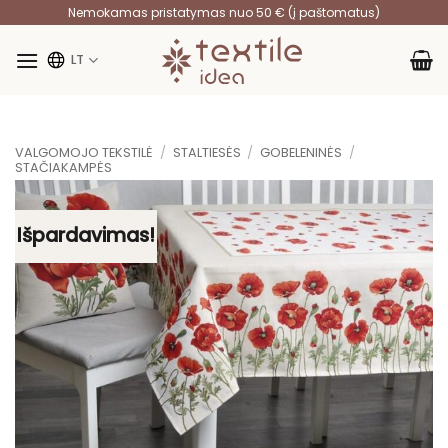
Skip
Nemokamas pristatymas nuo 50 € (į paštomatus)
to
content
LT
VALGOMOJO TEKSTILĖ
/
STALTIESĖS
/
GOBELENINĖS
/
STAČIAKAMPĖS
Išpardavimas!