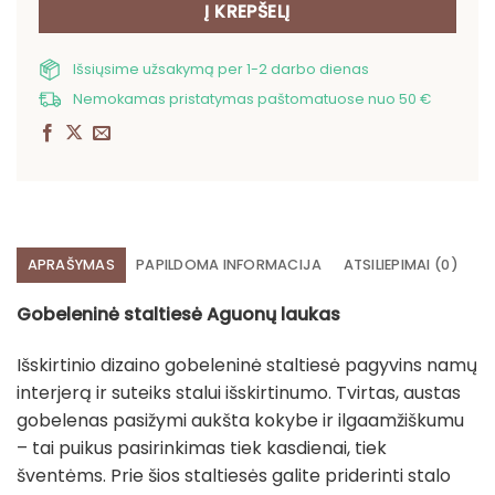
Į KREPŠELĮ
Išsiųsime užsakymą per 1-2 darbo dienas
Nemokamas pristatymas paštomatuose nuo 50 €
APRAŠYMAS
PAPILDOMA INFORMACIJA
ATSILIEPIMAI (0)
Gobeleninė staltiesė Aguonų laukas
Išskirtinio dizaino gobeleninė staltiesė pagyvins namų
interjerą ir suteiks stalui išskirtinumo. Tvirtas, austas
gobelenas pasižymi aukšta kokybe ir ilgaamžiškumu
– tai puikus pasirinkimas tiek kasdienai, tiek
šventėms. Prie šios staltiesės galite priderinti stalo