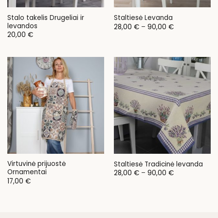
Stalo takelis Drugeliai ir
Staltiesė Levanda
levandos
Price
28,00
€
–
90,00
€
range:
20,00
€
28,00 €
through
90,00 €
Virtuvinė prijuostė
Staltiesė Tradicinė levanda
Ornamentai
Price
28,00
€
–
90,00
€
range:
17,00
€
28,00 €
through
90,00 €