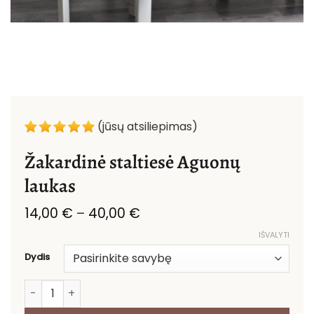
(jūsų atsiliepimas)
Žakardinė staltiesė Aguonų
laukas
Price
14,00
€
–
40,00
€
range:
IŠVALYTI
14,00 €
through
Dydis
40,00 €
produkto kiekis: Žakardinė staltiesė Aguonų laukas