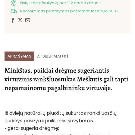
Išsiųsime užsakymą per 1-2 darbo dienas
Nemokamas pristatymas paštomatuose nuo 50 €
APRAŠYMAS
ATSILIEPIMAI (0)
Minkštas, puikiai drėgmę sugeriantis
virtuvinis rankšluostukas Meškutis gali tapti
nepamainomu pagalbininku virtuvėje.
Iš dviejų natūralių pluoštų sukurtas rankšluosčių
audinys pasižymi puikiomis savybėmis:
• gerai sugeria drėgmę;