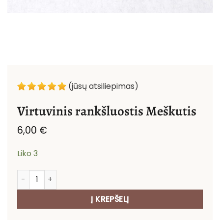
(jūsų atsiliepimas)
Virtuvinis rankšluostis Meškutis
6,00
€
Liko 3
produkto kiekis: Virtuvinis rankšluostis Meškutis
Į KREPŠELĮ