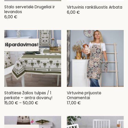
Stalo servetėlė Drugeliai ir
Virtuvinis rankšluostis Arbata
levandos
6,00
€
6,00
€
Išpardavimas!
Staltiesė Žalios tulpės / 1
Virtuvinė prijuostė
perkate – antra dovanų!
Ornamentai
Price
15,00
€
–
50,00
€
17,00
€
range:
15,00 €
through
50,00 €