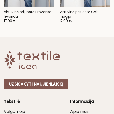
Virtuvinė prijuostė Provanso
Virtuvinė prijuostė Gėlių
levanda
magija
17,00
€
17,00
€
UŽSISAKYTI NAUJIENLAIŠKĮ
Tekstilė
Informacija
Valgomojo
Apie mus