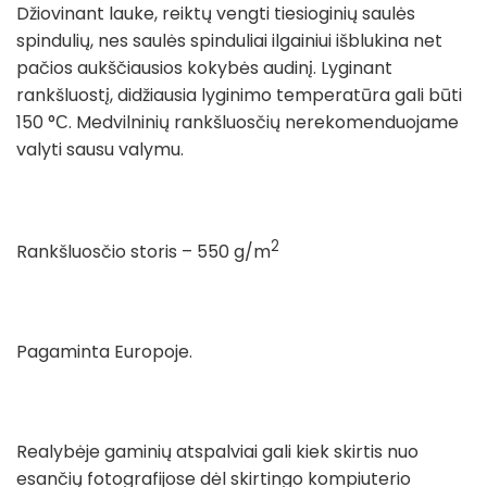
Džiovinant lauke, reiktų vengti tiesioginių saulės
spindulių, nes saulės spinduliai ilgainiui išblukina net
pačios aukščiausios kokybės audinį. Lyginant
rankšluostį, didžiausia lyginimo temperatūra gali būti
150 °С. Medvilninių rankšluosčių nerekomenduojame
valyti sausu valymu.
2
Rankšluosčio storis – 550 g/m
Pagaminta Europoje.
Realybėje gaminių atspalviai gali kiek skirtis nuo
esančių fotografijose dėl skirtingo kompiuterio