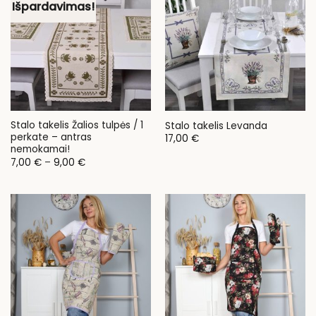
Išpardavimas!
Stalo takelis Žalios tulpės / 1
Stalo takelis Levanda
perkate – antras
17,00
€
nemokamai!
Price
7,00
€
–
9,00
€
range:
7,00 €
through
9,00 €