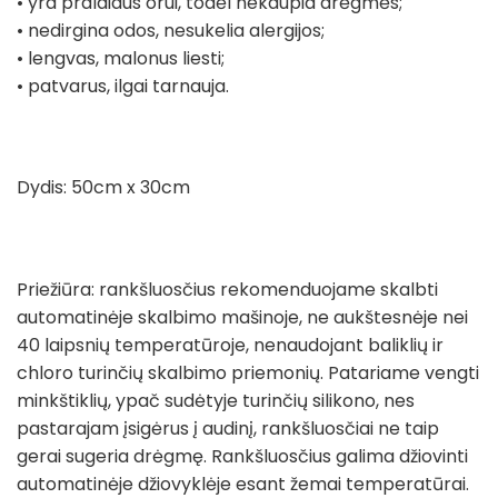
• yra pralaidus orui, todėl nekaupia drėgmės;
• nedirgina odos, nesukelia alergijos;
• lengvas, malonus liesti;
• patvarus, ilgai tarnauja.
Dydis: 50cm x 30cm
Priežiūra: rankšluosčius rekomenduojame skalbti
automatinėje skalbimo mašinoje, ne aukštesnėje nei
40 laipsnių temperatūroje, nenaudojant baliklių ir
chloro turinčių skalbimo priemonių. Patariame vengti
minkštiklių, ypač sudėtyje turinčių silikono, nes
pastarajam įsigėrus į audinį, rankšluosčiai ne taip
gerai sugeria drėgmę. Rankšluosčius galima džiovinti
automatinėje džiovyklėje esant žemai temperatūrai.