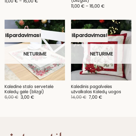
(blizgus)
Price
11,00
€
–
16,00
€
range:
Price
11,00
€
–
16,00
€
11,00 €
range:
through
11,00 €
16,00 €
through
16,00 €
Išpardavimas!
Išpardavimas!
NETURIME
NETURIME
Kalėdinė stalo servetėlė
Kalėdinis pagalvėlės
Kalėdų gėlė (blizgi)
užvalkalas Kalėdų uogos
Original
Current
Original
Current
6,00
€
3,00
€
14,00
€
7,00
€
price
price
price
price
was:
is:
was:
is:
6,00 €.
3,00 €.
14,00 €.
7,00 €.