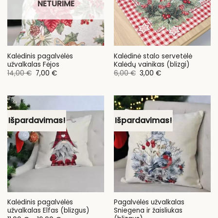
NETURIME
Kalėdinis pagalvėlės
Kalėdinė stalo servetėlė
užvalkalas Fėjos
Kalėdų vainikas (blizgi)
Original
Current
Original
Current
14,00
€
7,00
€
6,00
€
3,00
€
price
price
price
price
was:
is:
was:
is:
14,00 €.
7,00 €.
6,00 €.
3,00 €.
Išpardavimas!
Išpardavimas!
Kalėdinis pagalvėlės
Pagalvėlės užvalkalas
užvalkalas Elfas (blizgus)
Sniegena ir žaisliukas