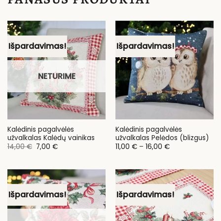
Išpardavimas!
Išpardavimas!
NETURIME
Kalėdinis pagalvėlės
Kalėdinis pagalvėlės
užvalkalas Kalėdų vainikas
užvalkalas Pelėdos (blizgus)
Original
Current
Price
14,00
€
7,00
€
11,00
€
–
16,00
€
price
price
range:
was:
is:
11,00 €
14,00 €.
7,00 €.
through
16,00 €
Išpardavimas!
Išpardavimas!