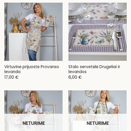
Virtuvinė prijuostė Provanso
Stalo servetėlė Drugeliai ir
levanda
levandos
17,00
€
6,00
€
NETURIME
NETURIME