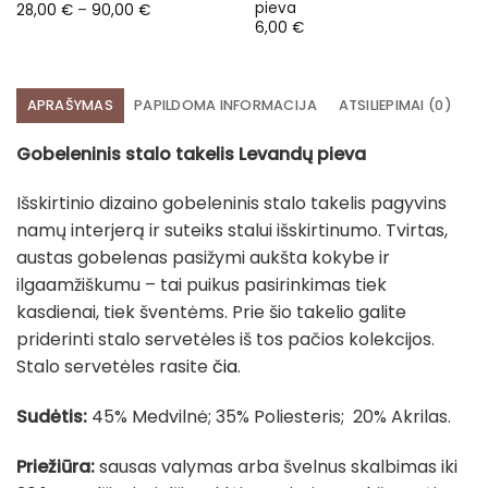
pieva
Price
28,00
€
–
90,00
€
range:
6,00
€
28,00 €
through
90,00 €
APRAŠYMAS
PAPILDOMA INFORMACIJA
ATSILIEPIMAI (0)
Gobeleninis stalo takelis Levandų pieva
Išskirtinio dizaino gobeleninis stalo takelis pagyvins
namų interjerą ir suteiks stalui išskirtinumo. Tvirtas,
austas gobelenas pasižymi aukšta kokybe ir
ilgaamžiškumu – tai puikus pasirinkimas tiek
kasdienai, tiek šventėms. Prie šio takelio galite
priderinti stalo servetėles iš tos pačios kolekcijos.
Stalo servetėles rasite
čia
.
Sudėtis:
45% Medvilnė; 35% Poliesteris; 20% Akrilas.
Priežiūra:
sausas valymas arba švelnus skalbimas iki