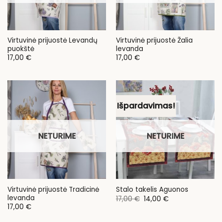
Virtuvinė prijuostė Levandų
Virtuvinė prijuostė Žalia
puokštė
levanda
17,00
€
17,00
€
Išpardavimas!
NETURIME
NETURIME
Virtuvinė prijuostė Tradicinė
Stalo takelis Aguonos
levanda
Original
Current
17,00
€
14,00
€
price
price
17,00
€
was:
is:
17,00 €.
14,00 €.