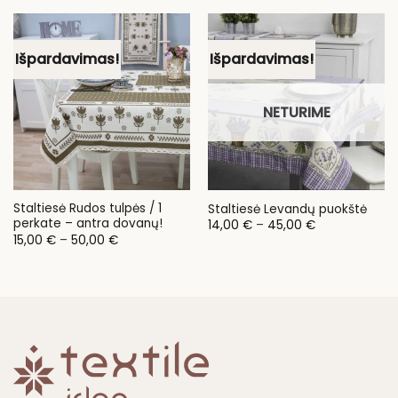
Išpardavimas!
Išpardavimas!
NETURIME
Staltiesė Rudos tulpės / 1
Staltiesė Levandų puokštė
perkate – antra dovanų!
Price
14,00
€
–
45,00
€
range:
Price
15,00
€
–
50,00
€
14,00 €
range:
through
15,00 €
45,00 €
through
50,00 €