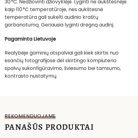
30 °C. Nedžiovinti džiovyklėje. Lyginti ne aukštesnėje
kaip 110 °C temperatūroje, nes aukštesnė
temperatūra gali sukelti audinio kraštų
garbanotumą. Geriausia lyginti drėgną audinį.
Pagaminta Lietuvoje
Realybėje gaminių atspalviai gali kiek skirtis nuo
esančių fotografijose dėl skirtingo kompiuterio
spalvų sukonfigūravimo, šviesumo bei tamsumo,
kontrasto nustatymų.
REKOMENDUOJAME
PANAŠŪS PRODUKTAI