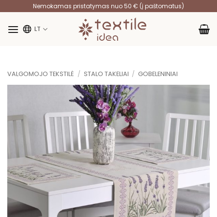
Skip
Nemokamas pristatymas nuo 50 € (į paštomatus)
to
content
LT
VALGOMOJO TEKSTILĖ
/
STALO TAKELIAI
/
GOBELENINIAI