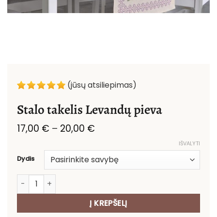
(jūsų atsiliepimas)
Stalo takelis Levandų pieva
Price
17,00
€
–
20,00
€
range:
IŠVALYTI
17,00 €
through
Dydis
20,00 €
produkto kiekis: Stalo takelis Levandų pieva
Į KREPŠELĮ