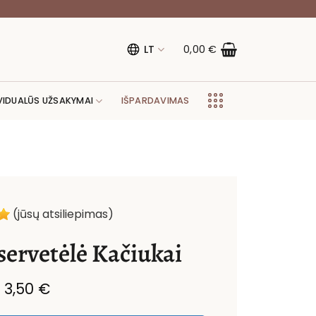
LT
0,00
€
VIDUALŪS UŽSAKYMAI
IŠPARDAVIMAS
(jūsų atsiliepimas)
 servetėlė Kačiukai
Price
–
3,50
€
range: