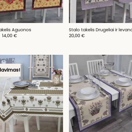
takelis Aguonos
Stalo takelis Drugeliai ir leva
Original
Current
14,00
€
20,00
€
price
price
was:
is:
17,00 €.
14,00 €.
davimas!