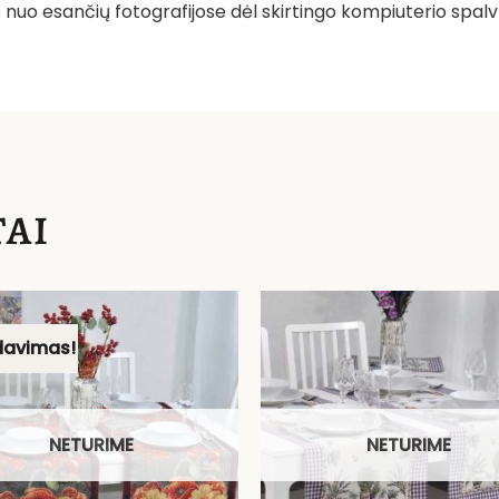
tis nuo esančių fotografijose dėl skirtingo kompiuterio s
AI
davimas!
NETURIME
NETURIME