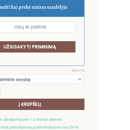
2,00 €
through
nešti kai prekė atsiras sandėlyje
3,50 €
IŠVALYTI
ekis: Stalo servetėlė Kačiukai
Į KREPŠELĮ
me užsakymą per 1-2 darbo dienas
as pristatymas paštomatuose nuo 50 €