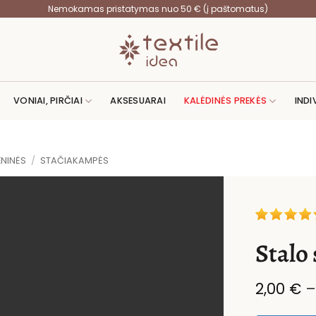
Nemokamas pristatymas nuo 50 € (į paštomatus)
VONIAI, PIRČIAI
AKSESUARAI
KALĖDINĖS PREKĖS
INDI
ENINĖS
/
STAČIAKAMPĖS
Stalo
2,00
€