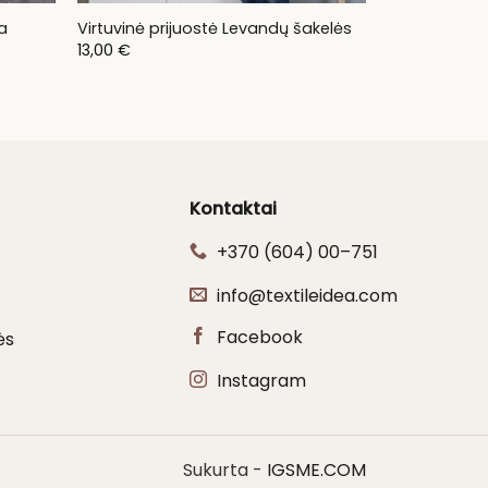
a
Virtuvinė prijuostė Levandų šakelės
13,00
€
Kontaktai
+370 (604) 00–751
info@textileidea.com
Facebook
ės
Instagram
Sukurta -
IGSME.COM