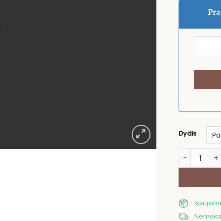
Pra
Dydis
produkto ki
Išsiųsi
Nemokam