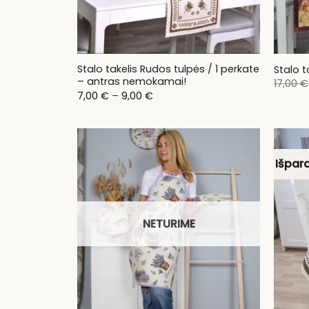
Stalo takelis Rudos tulpės / 1 perkate
Stalo 
– antras nemokamai!
17,00
€
Price
7,00
€
–
9,00
€
range:
7,00 €
through
9,00 €
Išpar
NETURIME