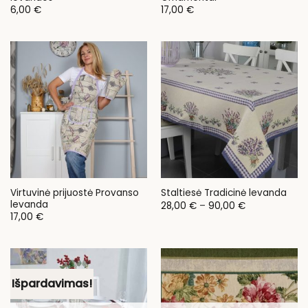
6,00
€
17,00
€
Virtuvinė prijuostė Provanso
Staltiesė Tradicinė levanda
levanda
Price
28,00
€
–
90,00
€
range:
17,00
€
28,00 €
through
90,00 €
Išpardavimas!