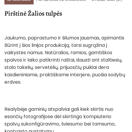
Pirštinė Žalios tulpės
Jaukumo, paprastumo ir šilumos jausmas, apimantis
žiūrint į šios linijos produkciją, tarsi sugrąžina į
vaikystės namus. Natūralios, ramios, gamtiškos
spalvos ir laiko patikrinti raštai, išausti ant staltiesių,
stalo takelių, servetėlių, prijuosčių puikiai dera
kasdieniniame, praktiškame interjere, puošia sodybų
erdves.
Realybėje gaminių atspalviai gali kiek skirtis nuo
esančių fotografijose dėl skirtingo kompiuterio
spalvų sukonfigūravimo, šviesumo bei tamsumo,
kontrasto nustatymų