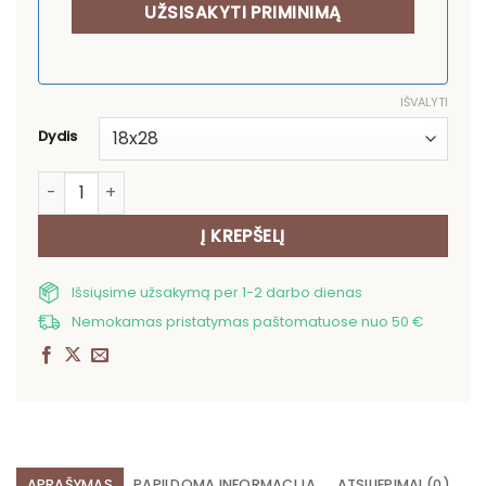
IŠVALYTI
Dydis
produkto kiekis: Pirštinė Žalios tulpės
Į KREPŠELĮ
Išsiųsime užsakymą per 1-2 darbo dienas
Nemokamas pristatymas paštomatuose nuo 50 €
APRAŠYMAS
PAPILDOMA INFORMACIJA
ATSILIEPIMAI (0)