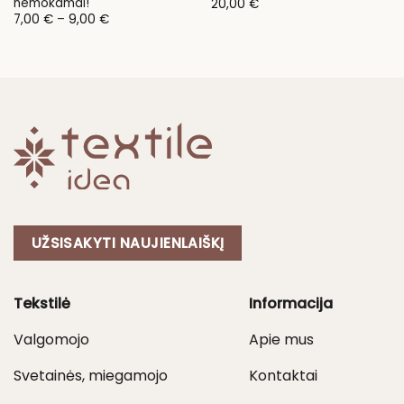
nemokamai!
20,00
€
Price
7,00
€
–
9,00
€
range:
7,00 €
through
9,00 €
UŽSISAKYTI NAUJIENLAIŠKĮ
Tekstilė
Informacija
Valgomojo
Apie mus
Svetainės, miegamojo
Kontaktai