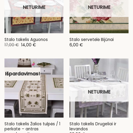
NETURIME
NETURIME
Stalo takelis Aguonos
Stalo servetėlė Bijūnai
Original
Current
17,00
€
14,00
€
6,00
€
price
price
was:
is:
17,00 €.
14,00 €.
Išpardavimas!
NETURIME
Stalo takelis Žalios tulpės / 1
Stalo takelis Drugeliai ir
perkate – antras
levandos