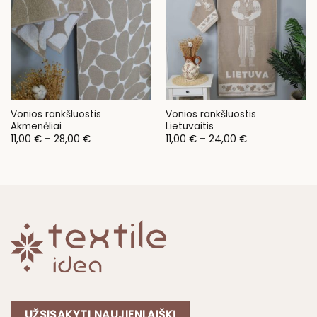
Vonios rankšluostis
Vonios rankšluostis
Akmenėliai
Lietuvaitis
Price
Price
11,00
€
–
28,00
€
11,00
€
–
24,00
€
range:
range:
11,00 €
11,00 €
through
through
28,00 €
24,00 €
UŽSISAKYTI NAUJIENLAIŠKĮ