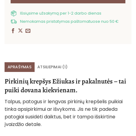
Išsiųsime užsakymą per 1-2 darbo dienas
Nemokamas pristatymas paštomatuose nuo 50 €
APRAŠYMAS
ATSILIEPIMAI (1)
Pirkinių krepšys Ežiukas ir pakalnutės – tai
puiki dovana kiekvienam.
Talpus, patogus ir lengvas pirkinių krepšelis puikiai
tinka apsipirkimui ar išvykoms. Jis ne tik padeda
patogiai susidėti daiktus, bet ir tampa išskirtine
įvaizdžio detale.