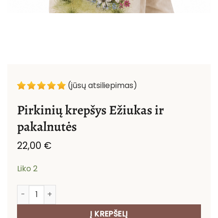
(jūsų atsiliepimas)
Pirkinių krepšys Ežiukas ir
pakalnutės
22,00
€
Liko 2
produkto kiekis: Pirkinių krepšys Ežiukas ir pakalnutės
Į KREPŠELĮ