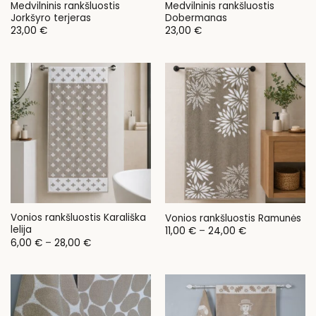
Medvilninis rankšluostis
Medvilninis rankšluostis
Jorkšyro terjeras
Dobermanas
23,00
€
23,00
€
Vonios rankšluostis Karališka
Vonios rankšluostis Ramunės
lelija
Price
11,00
€
–
24,00
€
range:
Price
6,00
€
–
28,00
€
11,00 €
range:
through
6,00 €
24,00 €
through
28,00 €