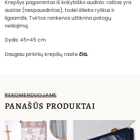
Krepšys pagamintas iš kokybiško audinio: raštas yra
austas (nespausdintas), todėl išlieka ryškus ir
ilgaamžis. Tvirtos rankenos užtikrina patogų
nešiojimą.
Dydis: 45×45 cm.
Daugiau pirkinių krepšių rasite
čia.
REKOMENDUOJAME
PANAŠŪS PRODUKTAI