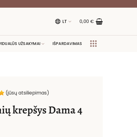
LT
0,00
€
VIDUALŪS UŽSAKYMAI
IŠPARDAVIMAS
(jūsų atsiliepimas)
nių krepšys Dama 4