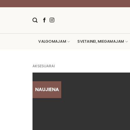
Skip
to
content
VALGOMAJAM
SVETAINEI, MIEGAMAJAM
AKSESUARAI
NAUJIENA