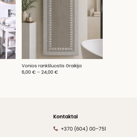
Vonios rankšluostis Graikija
Price
6,00
€
–
24,00
€
range:
6,00 €
through
24,00 €
Kontaktai
+370 (604) 00–751