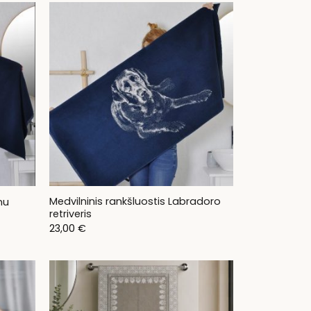
Medvilninis rankšluostis Labradoro
nu
retriveris
23,00
€