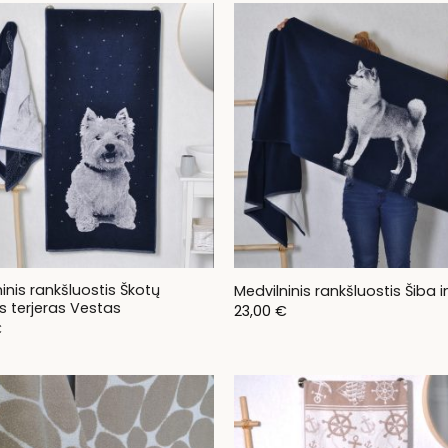
inis rankšluostis Škotų
Medvilninis rankšluostis Šiba i
s terjeras Vestas
23,00
€
€