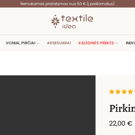
Nemokamas pristatymas nuo 50 € (į paštomatus)
VONIAI, PIRČIAI
AKSESUARAI
KALĖDINĖS PREKĖS
INDI
Pirki
22,00
€