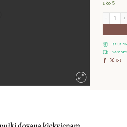
Liko 5
produkto ki
Išsiųsi
Nemokam
i puiki dovana kiekvienam.