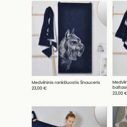
Medviln
Medvilninis rankšluostis Šnauceris
baltasi
23,00
€
23,00