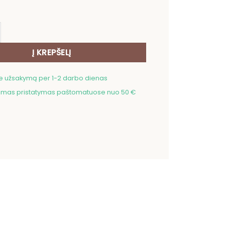
ekis: Pirkinių krepšys Dama 4
Į KREPŠELĮ
me užsakymą per 1-2 darbo dienas
as pristatymas paštomatuose nuo 50 €