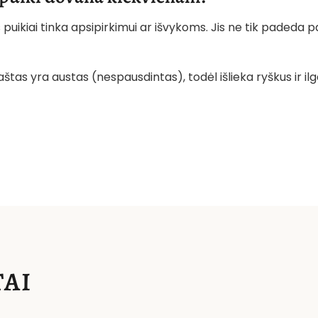
 puikiai tinka apsipirkimui ar išvykoms. Jis ne tik padeda p
štas yra austas (nespausdintas), todėl išlieka ryškus ir il
AI