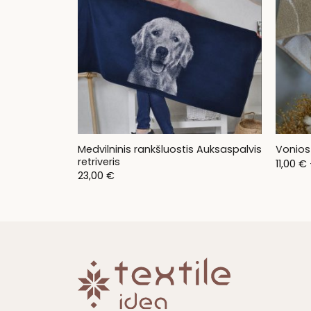
Medvilninis rankšluostis Auksaspalvis
Vonios
retriveris
11,00
€
23,00
€