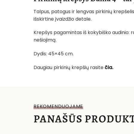
Talpus, patogus ir lengvas pirkinių krepšelis
išskirtine įvaizdžio detale.
Krepšys pagamintas iš kokybiško audinio: ra
nešiojimą.
Dydis: 45×45 cm.
Daugiau pirkinių krepšių rasite
čia.
REKOMENDUOJAME
PANAŠŪS PRODUKT