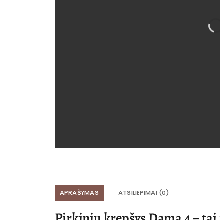
APRAŠYMAS
ATSILIEPIMAI (0)
Pirkinių krepšys Dama 4 – ta