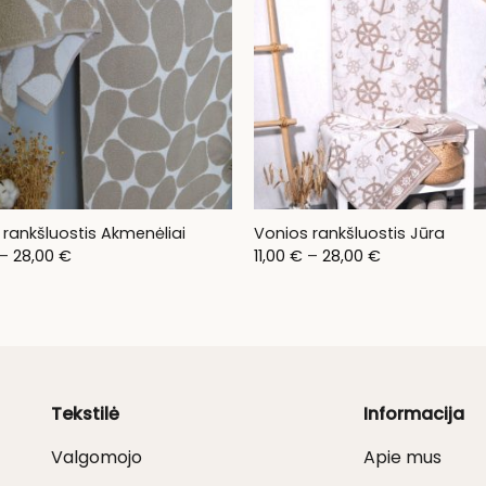
 rankšluostis Akmenėliai
Vonios rankšluostis Jūra
Price
Price
–
28,00
€
11,00
€
–
28,00
€
range:
range:
11,00 €
11,00 €
through
through
28,00 €
28,00 €
Tekstilė
Informacija
Valgomojo
Apie mus