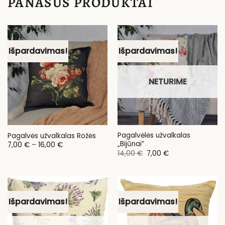
PANAŠŪS PRODUKTAI
Išpardavimas!
Išpardavimas!
NETURIME
Pagalvėlės užvalkalas
Pagalvės užvalkalas Rožės
„Bijūnai”
Price
7,00
€
–
16,00
€
range:
Original
Current
14,00
€
7,00
€
7,00 €
price
price
through
was:
is:
16,00 €
14,00 €.
7,00 €.
Išpardavimas!
Išpardavimas!