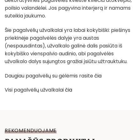
dekoratyvinės pagalvėlės kvieste kviečia atokvėpio,
poilsio valandėlei. Jos pagyvina interjerą ir namams
suteikia jaukumo.
Šie pagalvėlių užvalkalai yra labai kokybiški: piešinys
priekinėje pagalvėlės dalyje yra austas
(nespausdintas), užvalkalo galinė dalis pasiūta iš
kokybiško vienspalvio audinio, abi pagalvėlės
užvalkalo dalys sujungtos gražiai įsiūtu užtrauktuku.
Daugiau pagalvėlių su gėlėmis rasite
čia
Visi pagalvėlių užvalkalai
čia
REKOMENDUOJAME