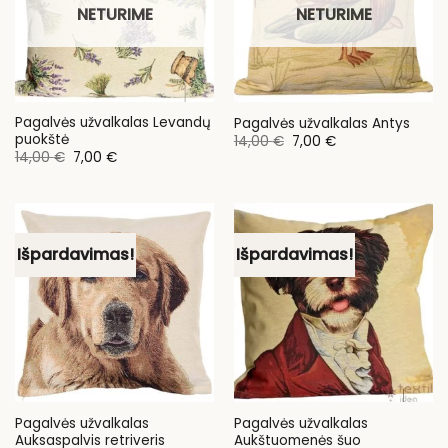
NETURIME
NETURIME
Pagalvės užvalkalas Levandų
Pagalvės užvalkalas Antys
puokštė
Original
Current
14,00
€
7,00
€
price
price
Original
Current
14,00
€
7,00
€
was:
is:
price
price
14,00 €.
7,00 €.
was:
is:
14,00 €.
7,00 €.
Išpardavimas!
Išpardavimas!
Pagalvės užvalkalas
Pagalvės užvalkalas
Auksaspalvis retriveris
Aukštuomenės šuo