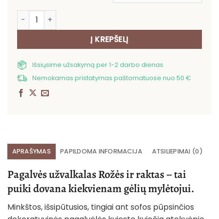
produkto kiekis: Pagalvės užvalkalas Rožės ir raktas
Į KREPŠELĮ
Išsiųsime užsakymą per 1-2 darbo dienas
Nemokamas pristatymas paštomatuose nuo 50 €
APRAŠYMAS
PAPILDOMA INFORMACIJA
ATSILIEPIMAI (0)
Pagalvės užvalkalas Rožės ir raktas – tai
puiki dovana kiekvienam gėlių mylėtojui.
Minkštos, išsipūtusios, tingiai ant sofos pūpsinčios