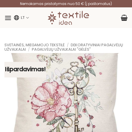
Skip
Nemokamas pristatymas nuo 50 € (į paštomatus)
to
content
LT
SVETAINĖS, MIEGAMOJO TEKSTILĖ
/
DEKORATYVINIAI PAGALVĖLIŲ
UŽVALKALAI
/
PAGALVĖLIŲ UŽVALKALAI "GĖLĖS"
Išpardavimas!