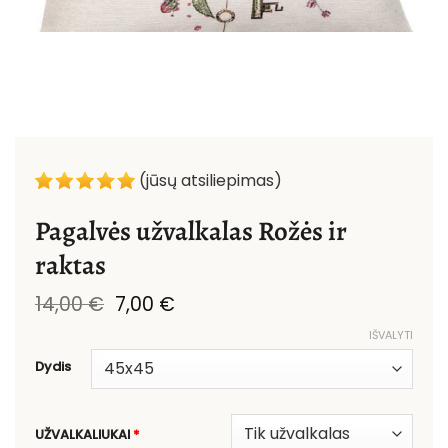
(jūsų atsiliepimas)
Pagalvės užvalkalas Rožės ir
raktas
Original
Current
14,00
€
7,00
€
price
price
IŠVALYTI
was:
is:
14,00 €.
7,00 €.
Dydis
UŽVALKALIUKAI
*