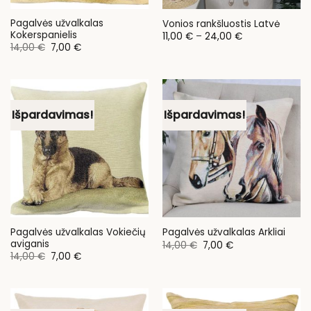
Pagalvės užvalkalas
Vonios rankšluostis Latvė
Kokerspanielis
Price
11,00
€
–
24,00
€
range:
Original
Current
14,00
€
7,00
€
11,00 €
price
price
through
was:
is:
24,00 €
14,00 €.
7,00 €.
Išpardavimas!
Išpardavimas!
Pagalvės užvalkalas Vokiečių
Pagalvės užvalkalas Arkliai
aviganis
Original
Current
14,00
€
7,00
€
price
price
Original
Current
14,00
€
7,00
€
was:
is:
price
price
14,00 €.
7,00 €.
was:
is:
14,00 €.
7,00 €.