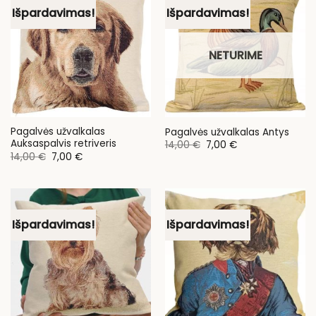
Išpardavimas!
Išpardavimas!
NETURIME
Pagalvės užvalkalas
Pagalvės užvalkalas Antys
Auksaspalvis retriveris
Original
Current
14,00
€
7,00
€
price
price
Original
Current
14,00
€
7,00
€
was:
is:
price
price
14,00 €.
7,00 €.
was:
is:
14,00 €.
7,00 €.
Išpardavimas!
Išpardavimas!