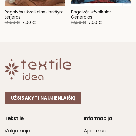
Pagalvės užvalkalas Jorkšyro
Pagalvės užvalkalas
terjeras
Generolas
Original
Current
Original
Current
14,00
€
7,00
€
19,00
€
7,00
€
price
price
price
price
was:
is:
was:
is:
14,00 €.
7,00 €.
19,00 €.
7,00 €.
UŽSISAKYTI NAUJIENLAIŠKĮ
Tekstilė
Informacija
Valgomojo
Apie mus