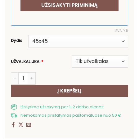
IŠVALYTI
Dydis
UŽVALKALIUKAI
*
produkto kiekis: Pagalvės užvalkalas Katė
Į KREPŠELĮ
Išsiųsime užsakymą per 1-2 darbo dienas
Nemokamas pristatymas paštomatuose nuo 50 €