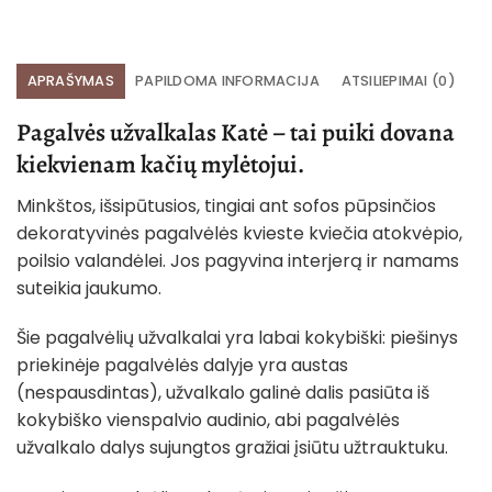
APRAŠYMAS
PAPILDOMA INFORMACIJA
ATSILIEPIMAI (0)
Pagalvės užvalkalas Katė – tai puiki dovana
kiekvienam kačių mylėtojui.
Minkštos, išsipūtusios, tingiai ant sofos pūpsinčios
dekoratyvinės pagalvėlės kvieste kviečia atokvėpio,
poilsio valandėlei. Jos pagyvina interjerą ir namams
suteikia jaukumo.
Šie pagalvėlių užvalkalai yra labai kokybiški: piešinys
priekinėje pagalvėlės dalyje yra austas
(nespausdintas), užvalkalo galinė dalis pasiūta iš
kokybiško vienspalvio audinio, abi pagalvėlės
užvalkalo dalys sujungtos gražiai įsiūtu užtrauktuku.