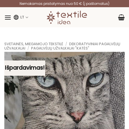
Skip
Nemokamas pristatymas nuo 50 € (į paštomatus)
to
content
LT
SVETAINĖS, MIEGAMOJO TEKSTILĖ
/
DEKORATYVINIAI PAGALVĖLIŲ
UŽVALKALAI
/
PAGALVĖLIŲ UŽVALKALAI "KATĖS"
Išpardavimas!