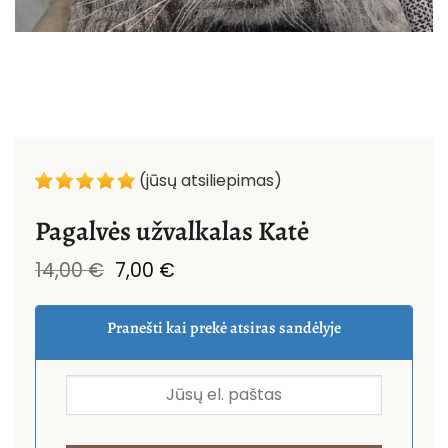
(jūsų atsiliepimas)
Pagalvės užvalkalas Katė
Original
Current
14,00
€
7,00
€
price
price
was:
is:
14,00 €.
7,00 €.
Pranešti kai prekė atsiras sandėlyje