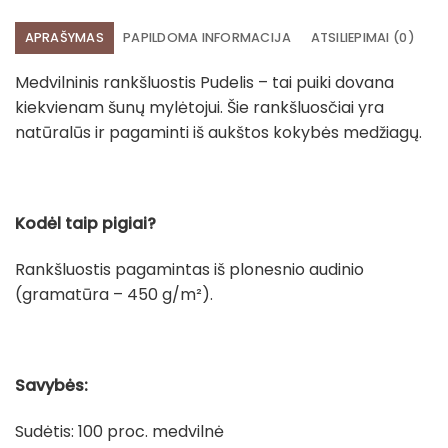
APRAŠYMAS
PAPILDOMA INFORMACIJA
ATSILIEPIMAI (0)
Medvilninis rankšluostis Pudelis – tai puiki dovana
kiekvienam šunų mylėtojui. Šie rankšluosčiai yra
natūralūs ir pagaminti iš aukštos kokybės medžiagų.
Kodėl taip pigiai?
Rankšluostis pagamintas iš plonesnio audinio
(gramatūra – 450 g/m²).
Savybės:
Sudėtis: 100 proc. medvilnė