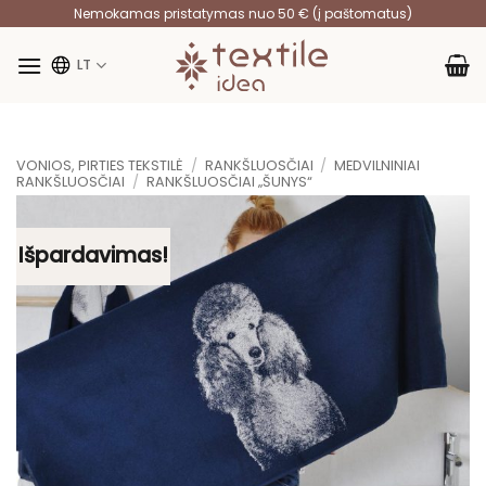
Skip
Nemokamas pristatymas nuo 50 € (į paštomatus)
to
content
LT
VONIOS, PIRTIES TEKSTILĖ
/
RANKŠLUOSČIAI
/
MEDVILNINIAI
RANKŠLUOSČIAI
/
RANKŠLUOSČIAI „ŠUNYS“
Išpardavimas!