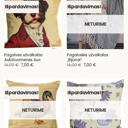
Išpardavimas!
Išpardavimas!
NETURIME
Pagalvės užvalkalas
Pagalvėlės užvalkalas
Aukštuomenės šuo
„Bijūnai”
Original
Current
Original
Current
14,00
€
7,00
€
14,00
€
7,00
€
price
price
price
price
was:
is:
was:
is:
14,00 €.
7,00 €.
14,00 €.
7,00 €.
Išpardavimas!
Išpardavimas!
NETURIME
NETURIME