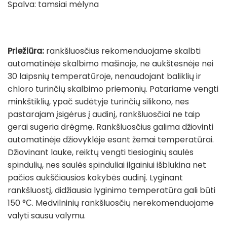
Spalva: tamsiai mėlyna
Priežiūra:
rankšluosčius rekomenduojame skalbti
automatinėje skalbimo mašinoje, ne aukštesnėje nei
30 laipsnių temperatūroje, nenaudojant baliklių ir
chloro turinčių skalbimo priemonių. Patariame vengti
minkštiklių, ypač sudėtyje turinčių silikono, nes
pastarajam įsigėrus į audinį, rankšluosčiai ne taip
gerai sugeria drėgmę. Rankšluosčius galima džiovinti
automatinėje džiovyklėje esant žemai temperatūrai.
Džiovinant lauke, reiktų vengti tiesioginių saulės
spindulių, nes saulės spinduliai ilgainiui išblukina net
pačios aukščiausios kokybės audinį. Lyginant
rankšluostį, didžiausia lyginimo temperatūra gali būti
150 °С. Medvilninių rankšluosčių nerekomenduojame
valyti sausu valymu.