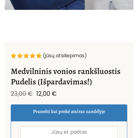
(jūsų atsiliepimas)
Medvilninis vonios rankšluostis
Pudelis (Išpardavimas!)
Original
Current
23,00
€
12,00
€
price
price
was:
is:
23,00 €.
12,00 €.
Pranešti kai prekė atsiras sandėlyje