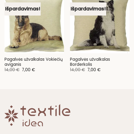
Išpardavimas!
Išpardavimas!
Pagalvės užvalkalas Vokiečių
Pagalvės užvalkalas
aviganis
Borderkolis
Original
Current
Original
Current
14,00
€
7,00
€
14,00
€
7,00
€
price
price
price
price
was:
is:
was:
is:
14,00 €.
7,00 €.
14,00 €.
7,00 €.