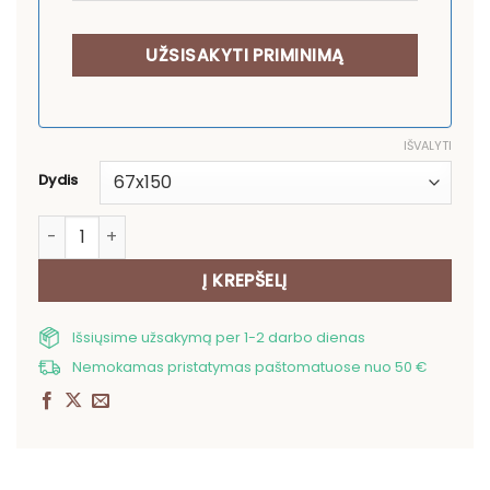
IŠVALYTI
Dydis
produkto kiekis: Medvilninis vonios rankšluostis Pudeli
Į KREPŠELĮ
Išsiųsime užsakymą per 1-2 darbo dienas
Nemokamas pristatymas paštomatuose nuo 50 €