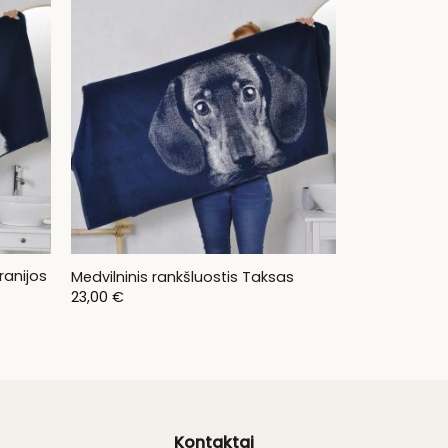
ranijos
Medvilninis rankšluostis Taksas
23,00
€
Kontaktai