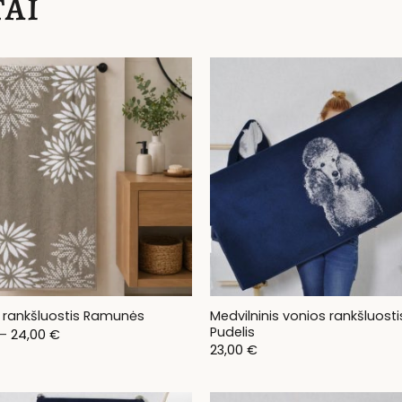
AI
Medvilninis vonios rankšluosti
 rankšluostis Ramunės
Pudelis
Price
–
24,00
€
range:
23,00
€
11,00 €
through
24,00 €