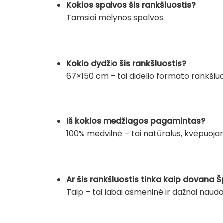
Kokios spalvos šis rankšluostis?
Tamsiai mėlynos spalvos.
Kokio dydžio šis rankšluostis?
67×150 cm – tai didelio formato rankšluos
Iš kokios medžiagos pagamintas?
100% medvilnė – tai natūralus, kvėpuojan
Ar šis rankšluostis tinka kaip dovana Š
Taip – tai labai asmeninė ir dažnai nau