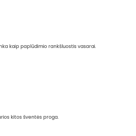
inka kaip paplūdimio rankšluostis vasarai.
rios kitos šventės proga.