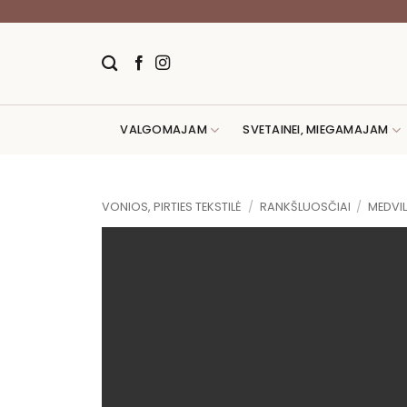
Skip
to
content
VALGOMAJAM
SVETAINEI, MIEGAMAJAM
VONIOS, PIRTIES TEKSTILĖ
/
RANKŠLUOSČIAI
/
MEDVIL