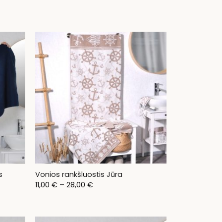
s
Vonios rankšluostis Jūra
Price
11,00
€
–
28,00
€
range:
11,00 €
through
28,00 €