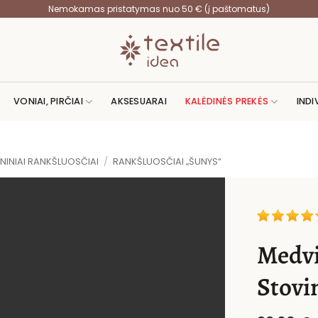
Nemokamas pristatymas nuo 50 € (į paštomatus)
VONIAI, PIRČIAI
AKSESUARAI
KALĖDINĖS PREKĖS
INDI
NINIAI RANKŠLUOSČIAI
/
RANKŠLUOSČIAI „ŠUNYS“
Medvi
Stovi