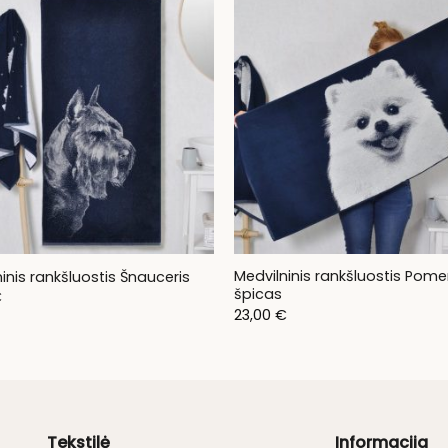
Medvilninis rankšluostis Pome
inis rankšluostis Šnauceris
špicas
€
23,00
€
Tekstilė
Informacija