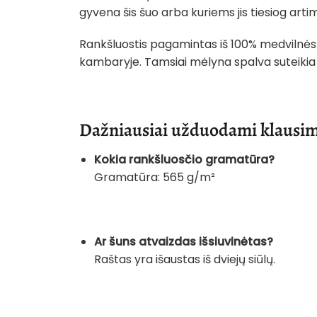
gyvena šis šuo arba kuriems jis tiesiog artim
Rankšluostis pagamintas iš 100% medvilnės 
kambaryje. Tamsiai mėlyna spalva suteikia v
Dažniausiai užduodami klausim
Kokia rankšluosčio gramatūra?
Gramatūra: 565 g/m²
Ar šuns atvaizdas išsiuvinėtas?
Raštas yra išaustas iš dviejų siūlų.