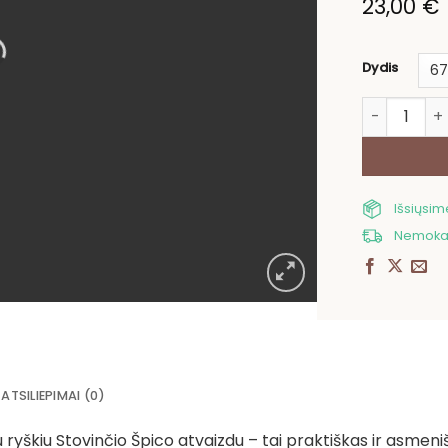
23,00
€
Dydis
produkto ki
Išsiųsi
Nemokam
ATSILIEPIMAI (0)
 ryškiu Stovinčio Špico atvaizdu – tai praktiškas ir asmen