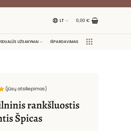
LT
0,00
€
VIDUALŪS UŽSAKYMAI
IŠPARDAVIMAS
(jūsų atsiliepimas)
lninis rankšluostis
ntis Špicas