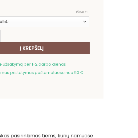
IŠVALYTI
ekis: Medvilninis rankšluostis Stovintis Špicas
Į KREPŠELĮ
me užsakymą per 1-2 darbo dienas
as pristatymas paštomatuose nuo 50 €
iškas pasirinkimas tiems, kurių namuose