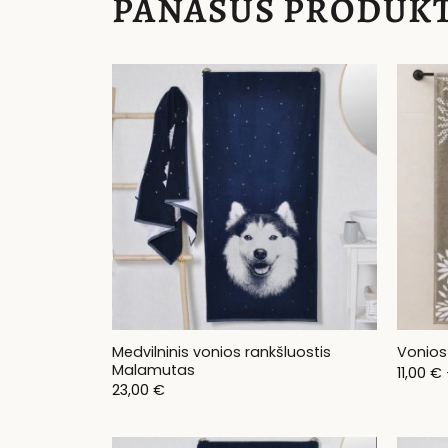
PANAŠŪS PRODUKT
Medvilninis vonios rankšluostis
Vonios
Malamutas
11,00
€
23,00
€