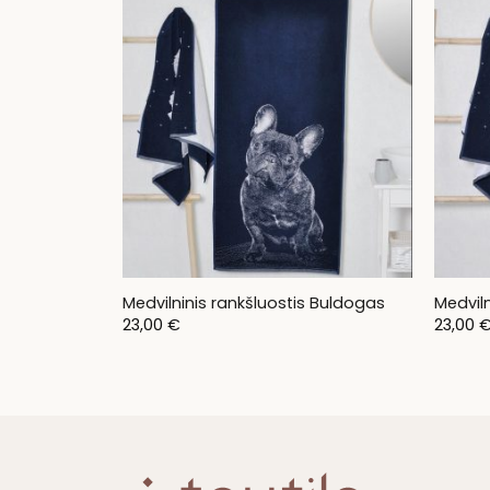
Medvilninis rankšluostis Buldogas
Medviln
23,00
€
23,00