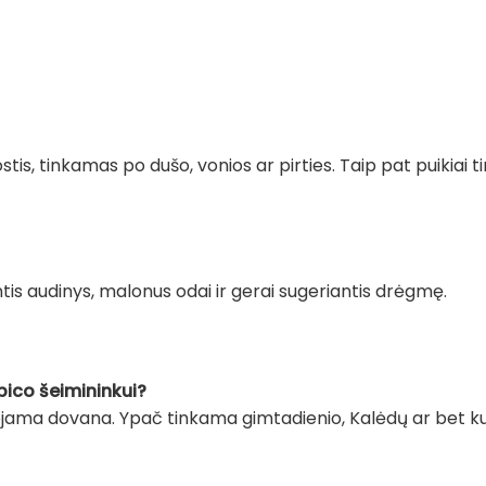
tis, tinkamas po dušo, vonios ar pirties. Taip pat puikiai t
tis audinys, malonus odai ir gerai sugeriantis drėgmę.
pico šeimininkui?
dojama dovana. Ypač tinkama gimtadienio, Kalėdų ar bet ku