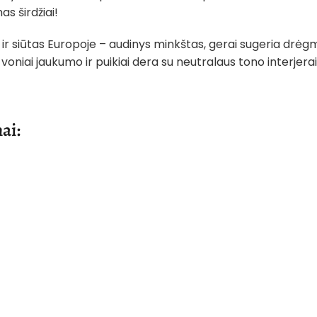
as širdžiai!
ir siūtas Europoje – audinys minkštas, gerai sugeria drėg
oniai jaukumo ir puikiai dera su neutralaus tono interjerai
ai: