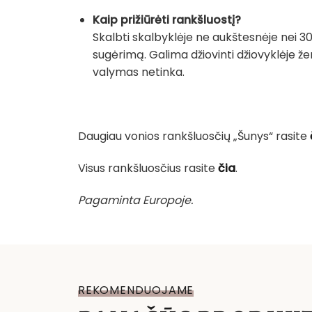
Kaip prižiūrėti rankšluostį?
Skalbti skalbyklėje ne aukštesnėje nei 30
sugėrimą. Galima džiovinti džiovyklėje ž
valymas netinka.
Daugiau vonios rankšluosčių „Šunys“ rasite
Visus rankšluosčius rasite
čia
.
Pagaminta Europoje.
REKOMENDUOJAME