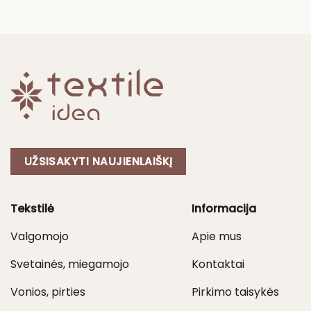
50,00 €
through
85,00 €
UŽSISAKYTI NAUJIENLAIŠKĮ
Tekstilė
Informacija
Valgomojo
Apie mus
Svetainės, miegamojo
Kontaktai
Vonios, pirties
Pirkimo taisykės