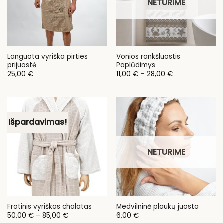
NETURIME
Languota vyriška pirties
Vonios rankšluostis
prijuostė
Paplūdimys
Price
25,00
€
11,00
€
–
28,00
€
range:
11,00 €
through
28,00 €
Išpardavimas!
NETURIME
Frotinis vyriškas chalatas
Medvilninė plaukų juosta
Price
50,00
€
–
85,00
€
6,00
€
range: