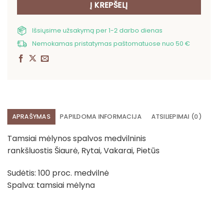
Į KREPŠELĮ
Išsiųsime užsakymą per 1-2 darbo dienas
Nemokamas pristatymas paštomatuose nuo 50 €
APRAŠYMAS
PAPILDOMA INFORMACIJA
ATSILIEPIMAI (0)
Tamsiai mėlynos spalvos medvilninis
rankšluostis Šiaurė, Rytai, Vakarai, Pietūs
Sudėtis: 100 proc. medvilnė
Spalva: tamsiai mėlyna