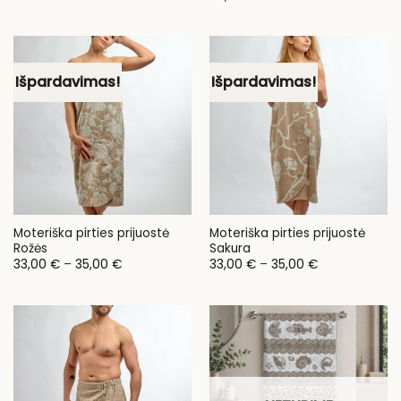
6,00 €
through
25,00 €
Išpardavimas!
Išpardavimas!
Moteriška pirties prijuostė
Moteriška pirties prijuostė
Rožės
Sakura
Price
Price
33,00
€
–
35,00
€
33,00
€
–
35,00
€
range:
range:
33,00 €
33,00 €
through
through
35,00 €
35,00 €