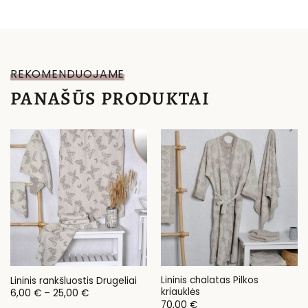
REKOMENDUOJAME
PANAŠŪS PRODUKTAI
Lininis chalatas Pilkos
Lininis rankšluostis Drugeliai
kriauklės
Price
6,00
€
–
25,00
€
range:
70,00
€