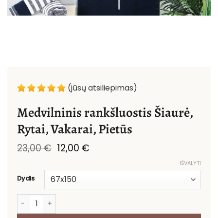
(jūsų atsiliepimas)
Medvilninis rankšluostis Šiaurė,
Rytai, Vakarai, Pietūs
Original
Current
23,00
€
12,00
€
price
price
IŠVALYTI
was:
is:
23,00 €.
12,00 €.
Dydis
produkto kiekis: Medvilninis rankšluostis Šiaurė, Rytai, V