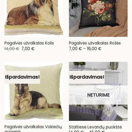
Pagalvės užvalkalas Kolis
Pagalvės užvalkalas Rožės
Original
Current
Price
14,00
€
7,00
€
7,00
€
–
16,00
€
price
price
range:
was:
is:
7,00 €
14,00 €.
7,00 €.
through
16,00 €
Išpardavimas!
Išpardavimas!
NETURIME
Pagalvės užvalkalas Vokiečių
Staltiesė Levandų puokštė
aviganis