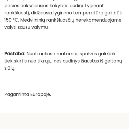
pačios aukščiausios kokybės audinį. Lyginant
rankšluostį, didžiausia lyginimo temperatūra gali būti
150 °С. Medvilninių rankšluosčių nerekomenduojame
valyti sausu valymu.
Pastaba:
Nuotraukose matomos spalvos gali šiek
tiek skirtis nuo tikrųjų, nes audinys išaustas iš geltonų
siūlų.
Pagaminta Europoje.