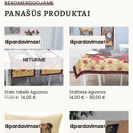
REKOMENDUOJAME
PANAŠŪS PRODUKTAI
Išpardavimas!
Išpardavimas!
NETURIME
Stalo takelis Aguonos
Staltiesė Aguonos
Original
Current
Price
17,00
€
14,00
€
14,00
€
–
90,00
€
price
price
range:
was:
is:
14,00 €
17,00 €.
14,00 €.
through
90,00 €
Išpardavimas!
Išpardavimas!