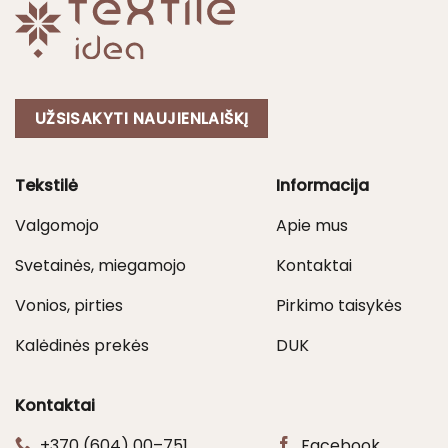
UŽSISAKYTI NAUJIENLAIŠKĮ
Tekstilė
Informacija
Valgomojo
Apie mus
Svetainės, miegamojo
Kontaktai
Vonios, pirties
Pirkimo taisykės
Kalėdinės prekės
DUK
Kontaktai
+370 (604) 00–751
Facebook