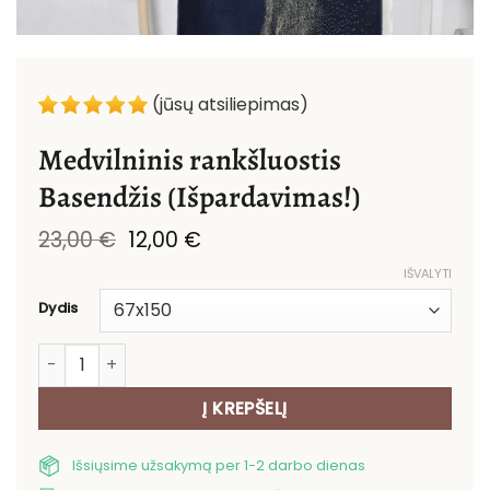
(jūsų atsiliepimas)
Medvilninis rankšluostis
Basendžis (Išpardavimas!)
Original
Current
23,00
€
12,00
€
price
price
IŠVALYTI
was:
is:
23,00 €.
12,00 €.
Dydis
produkto kiekis: Medvilninis rankšluostis Basendžis (Iš
Į KREPŠELĮ
Išsiųsime užsakymą per 1-2 darbo dienas