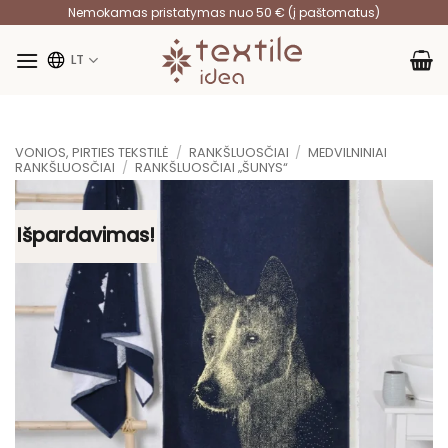
Skip
Nemokamas pristatymas nuo 50 € (į paštomatus)
to
content
LT
VONIOS, PIRTIES TEKSTILĖ
/
RANKŠLUOSČIAI
/
MEDVILNINIAI
RANKŠLUOSČIAI
/
RANKŠLUOSČIAI „ŠUNYS“
Išpardavimas!