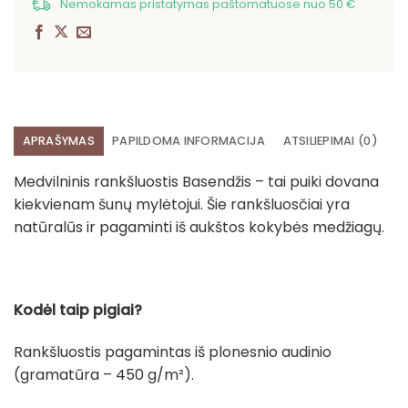
Nemokamas pristatymas paštomatuose nuo 50 €
APRAŠYMAS
PAPILDOMA INFORMACIJA
ATSILIEPIMAI (0)
Medvilninis rankšluostis Basendžis – tai puiki dovana
kiekvienam šunų mylėtojui. Šie rankšluosčiai yra
natūralūs ir pagaminti iš aukštos kokybės medžiagų.
Kodėl taip pigiai?
Rankšluostis pagamintas iš plonesnio audinio
(gramatūra – 450 g/m²).