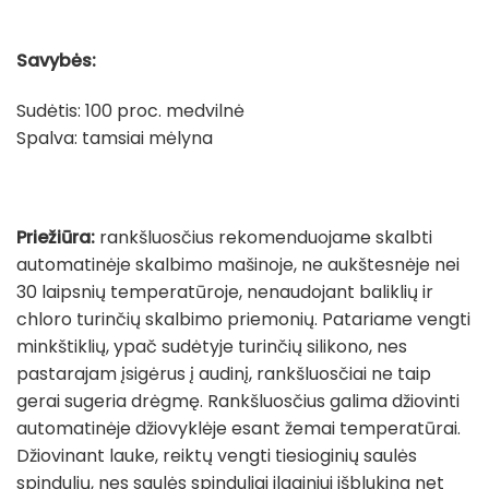
Savybės:
Sudėtis: 100 proc. medvilnė
Spalva: tamsiai mėlyna
Priežiūra:
rankšluosčius rekomenduojame skalbti
automatinėje skalbimo mašinoje, ne aukštesnėje nei
30 laipsnių temperatūroje, nenaudojant baliklių ir
chloro turinčių skalbimo priemonių. Patariame vengti
minkštiklių, ypač sudėtyje turinčių silikono, nes
pastarajam įsigėrus į audinį, rankšluosčiai ne taip
gerai sugeria drėgmę. Rankšluosčius galima džiovinti
automatinėje džiovyklėje esant žemai temperatūrai.
Džiovinant lauke, reiktų vengti tiesioginių saulės
spindulių, nes saulės spinduliai ilgainiui išblukina net