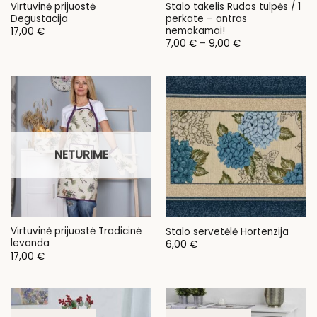
Virtuvinė prijuostė
Stalo takelis Rudos tulpės / 1
Degustacija
perkate – antras
nemokamai!
17,00
€
Price
7,00
€
–
9,00
€
range:
7,00 €
through
9,00 €
NETURIME
Virtuvinė prijuostė Tradicinė
Stalo servetėlė Hortenzija
levanda
6,00
€
17,00
€