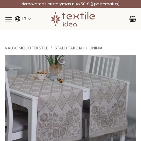
Skip
Nemokamas pristatymas nuo 50 € (į paštomatus)
to
content
LT
VALGOMOJO TEKSTILĖ
/
STALO TAKELIAI
/
LININIAI