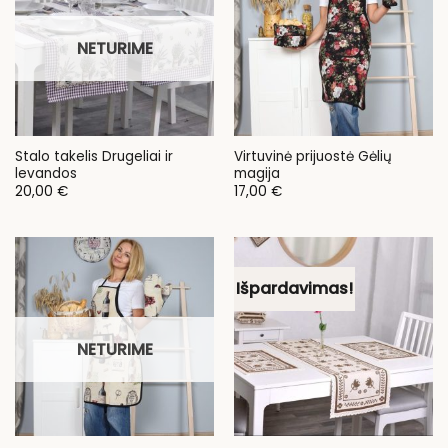
NETURIME
Stalo takelis Drugeliai ir
Virtuvinė prijuostė Gėlių
levandos
magija
20,00
€
17,00
€
Išpardavimas!
NETURIME