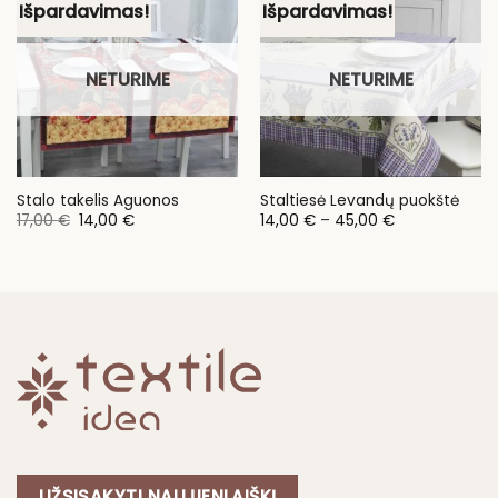
Išpardavimas!
Išpardavimas!
NETURIME
NETURIME
Stalo takelis Aguonos
Staltiesė Levandų puokštė
Original
Current
Price
17,00
€
14,00
€
14,00
€
–
45,00
€
price
price
range:
was:
is:
14,00 €
17,00 €.
14,00 €.
through
45,00 €
UŽSISAKYTI NAUJIENLAIŠKĮ