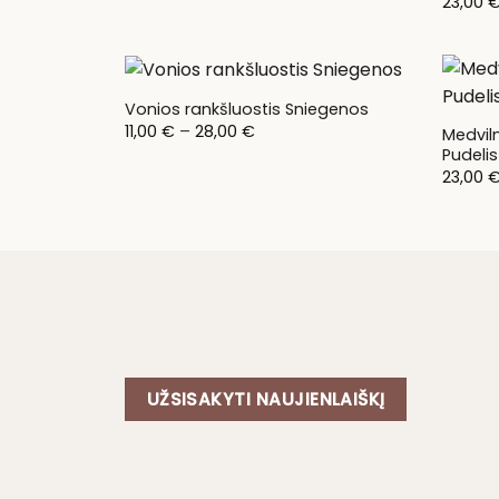
23,00
Vonios rankšluostis Sniegenos
Price
11,00
€
–
28,00
€
Medviln
range:
Pudelis
11,00 €
through
23,00
28,00 €
UŽSISAKYTI NAUJIENLAIŠKĮ