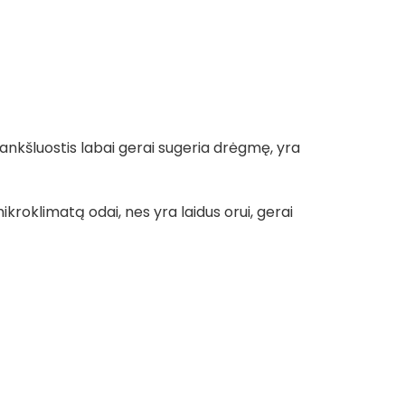
 rankšluostis labai gerai sugeria drėgmę, yra
kroklimatą odai, nes yra laidus orui, gerai