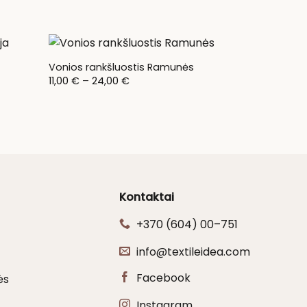
Vonios rankšluostis Ramunės
Price
11,00
€
–
24,00
€
range:
11,00 €
through
24,00 €
Kontaktai
+370 (604) 00–751
info@textileidea.com
Facebook
ės
Instagram