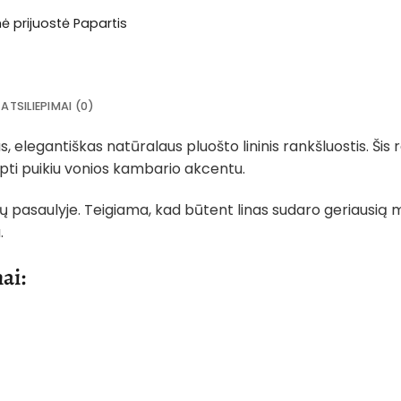
NETURIME
nė prijuostė Papartis
ATSILIEPIMAI (0)
s, elegantiškas natūralaus pluošto lininis rankšluostis. Šis
 tapti puikiu vonios kambario akcentu.
ių pasaulyje. Teigiama, kad būtent linas sudaro geriausią mi
.
ai: