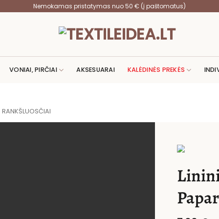
Nemokamas pristatymas nuo 50 € (į paštomatus)
VONIAI, PIRČIAI
AKSESUARAI
KALĖDINĖS PREKĖS
INDI
AI RANKŠLUOSČIAI
Linin
Papar