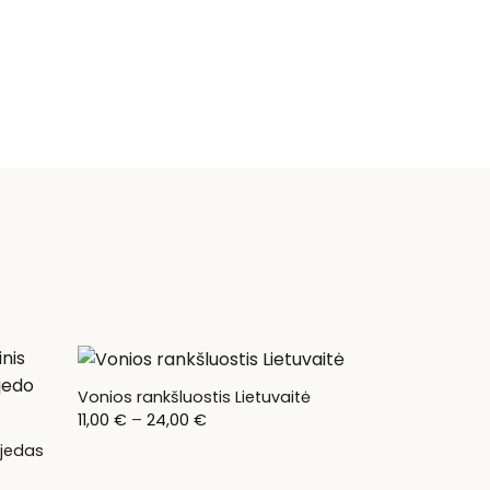
Vonios rankšluostis Lietuvaitė
Price
11,00
€
–
24,00
€
range:
11,00 €
ojedas
through
24,00 €