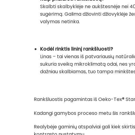
Skalbti skalbyklėje ne aukštesnėje nei 40
sugėrimą. Galima džiovinti džiovyklėje že
valymas netinka.
Kodėl rinktis lininį rankšluosti?
Linas – tai vienas iš patvariausių natūralių
sukuria sveiką mikroklimatą odai, nes yra l
dažniau skalbiamas, tuo tampa minkštesni
Rankšluostis pagamintas iš Oeko-Tex® Stand
Kadangi gamybos proceso metu šis rankšluost
Realybėje gaminių atspalviai gali kiek skir
kontrasto nustatymų.