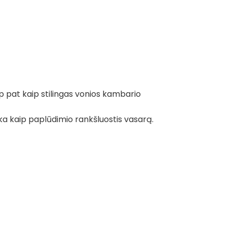
ip pat kaip stilingas vonios kambario
nka kaip paplūdimio rankšluostis vasarą.