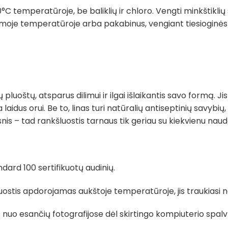
°C temperatūroje, be baliklių ir chloro. Vengti minkštiklių
moje temperatūroje arba pakabinus, vengiant tiesioginės sa
 pluoštų, atsparus dilimui ir ilgai išlaikantis savo formą. Jis
aidus orui. Be to, linas turi natūralių antiseptinių savybių, 
s – tad rankšluostis tarnaus tik geriau su kiekvienu naud
ard 100 sertifikuotų audinių.
is apdorojamas aukštoje temperatūroje, jis traukiasi nevie
tis nuo esančių fotografijose dėl skirtingo kompiuterio s