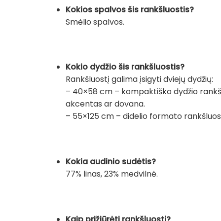
Kokios spalvos šis rankšluostis?
Smėlio spalvos.
Kokio dydžio šis rankšluostis?
Rankšluostį galima įsigyti dviejų dydžių:
– 40×58 cm – kompaktiško dydžio rankšluos
akcentas ar dovana.
– 55×125 cm – didelio formato rankšluosti
Kokia audinio sudėtis?
77% linas, 23% medvilnė.
Kaip prižiūrėti rankšluostį?