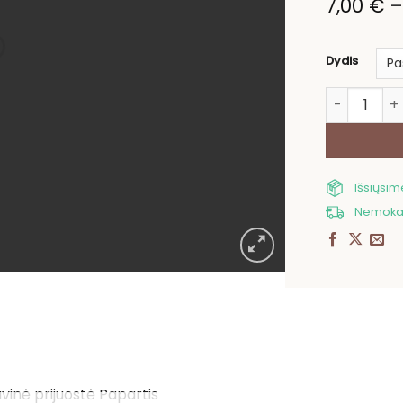
7,00
€
Dydis
produkto kie
Išsiųsi
Nemokam