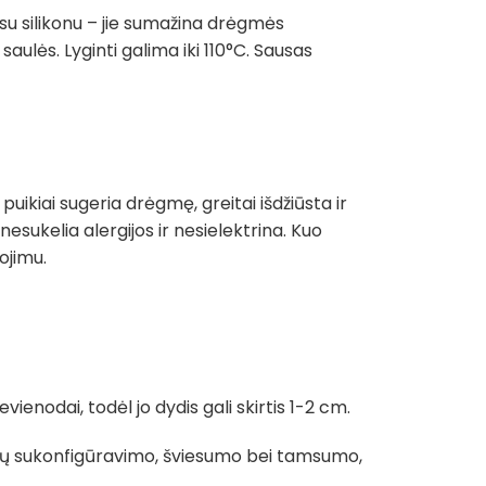
 su silikonu – jie sumažina drėgmės
ulės. Lyginti galima iki 110°C. Sausas
 puikiai sugeria drėgmę, greitai išdžiūsta ir
nesukelia alergijos ir nesielektrina. Kuo
ojimu.
nodai, todėl jo dydis gali skirtis 1-2 cm.
palvų sukonfigūravimo, šviesumo bei tamsumo,