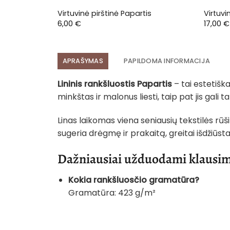
Virtuvinė pirštinė Papartis
Virtuvi
6,00
€
17,00
€
APRAŠYMAS
PAPILDOMA INFORMACIJA
Lininis rankšluostis Papartis
– tai estetiška
minkštas ir malonus liesti, taip pat jis gali
Linas laikomas viena seniausių tekstilės rūš
sugeria drėgmę ir prakaitą, greitai išdžiūsta
Dažniausiai užduodami klausim
Kokia rankšluosčio gramatūra?
Gramatūra: 423 g/m²