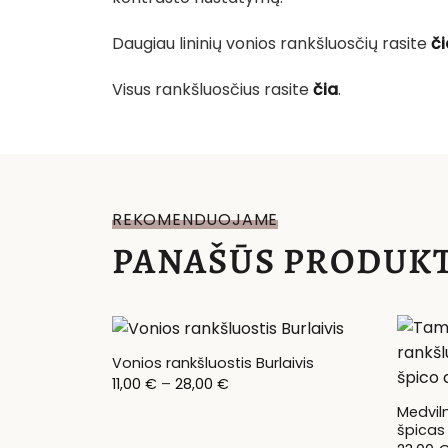
Daugiau lininių vonios rankšluosčių rasite
či
Visus rankšluosčius rasite
čia
.
REKOMENDUOJAME
PANAŠŪS PRODUKT
Vonios rankšluostis Burlaivis
Price
11,00
€
–
28,00
€
range:
11,00 €
Medviln
through
špicas
28,00 €