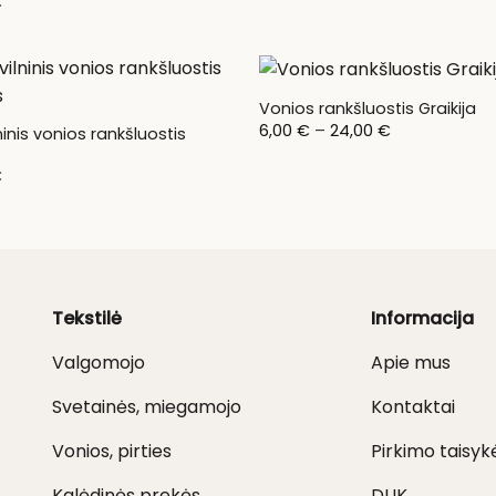
€
Vonios rankšluostis Graikija
Price
6,00
€
–
24,00
€
inis vonios rankšluostis
range:
6,00 €
through
€
24,00 €
Tekstilė
Informacija
Valgomojo
Apie mus
Svetainės, miegamojo
Kontaktai
Vonios, pirties
Pirkimo taisyk
Kalėdinės prekės
DUK