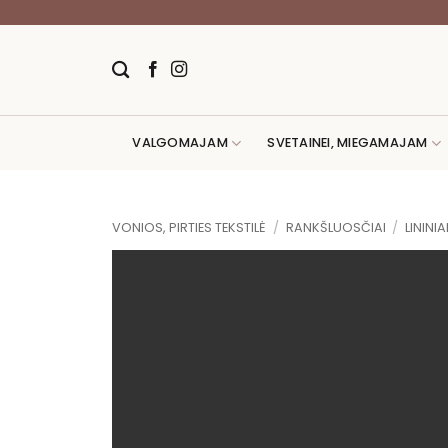
Skip
to
content
VALGOMAJAM
SVETAINEI, MIEGAMAJAM
VONIOS, PIRTIES TEKSTILĖ
/
RANKŠLUOSČIAI
/
LININI