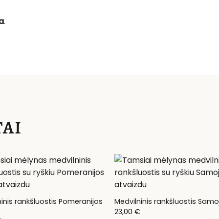
a
.
AI
inis rankšluostis Pomeranijos
Medvilninis rankšluostis Sam
23,00
€