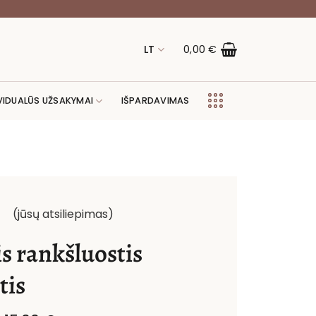
LT
0,00
€
VIDUALŪS UŽSAKYMAI
IŠPARDAVIMAS
(jūsų atsiliepimas)
is rankšluostis
tis