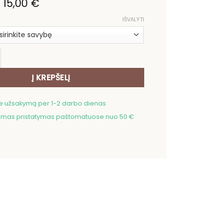
Price
–
15,00
€
range:
7,00 €
IŠVALYTI
through
15,00 €
kis: Lininis rankšluostis Papartis
Į KREPŠELĮ
me užsakymą per 1-2 darbo dienas
as pristatymas paštomatuose nuo 50 €