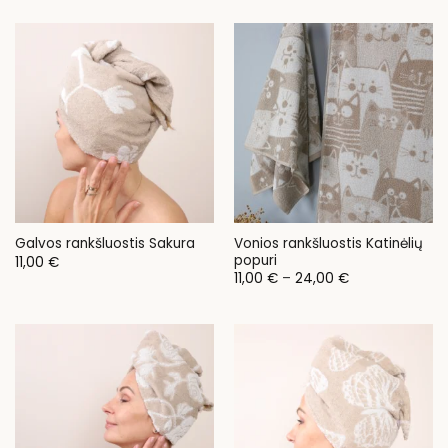
33,00 €
85,00 €
through
35,00 €
Vonios rankšluostis Katinėlių
Galvos rankšluostis Sakura
popuri
11,00
€
Price
11,00
€
–
24,00
€
range:
11,00 €
through
24,00 €