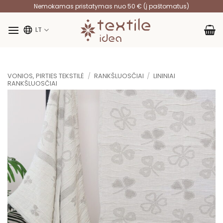
Skip
Nemokamas pristatymas nuo 50 € (į paštomatus)
to
content
LT
VONIOS, PIRTIES TEKSTILĖ
/
RANKŠLUOSČIAI
/
LININIAI
RANKŠLUOSČIAI