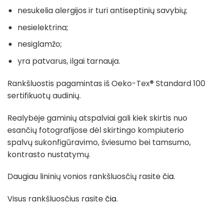
nesukelia alergijos ir turi antiseptinių savybių;
nesielektrina;
nesiglamžo;
yra patvarus, ilgai tarnauja.
Rankšluostis pagamintas iš Oeko-Tex® Standard 100
sertifikuotų audinių.
Realybėje gaminių atspalviai gali kiek skirtis nuo
esančių fotografijose dėl skirtingo kompiuterio
spalvų sukonfigūravimo, šviesumo bei tamsumo,
kontrasto nustatymų.
Daugiau lininių vonios rankšluosčių rasite
čia
.
Visus rankšluosčius rasite
čia
.