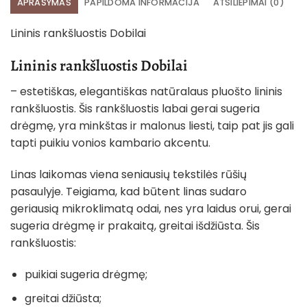
APRAŠYMAS
PAPILDOMA INFORMACIJA
ATSILIEPIMAI (0)
Lininis rankšluostis Dobilai
Lininis rankšluostis Dobilai
– estetiškas, elegantiškas natūralaus pluošto lininis
rankšluostis. Šis rankšluostis labai gerai sugeria
drėgmę, yra minkštas ir malonus liesti, taip pat jis gali
tapti puikiu vonios kambario akcentu.
Linas laikomas viena seniausių tekstilės rūšių
pasaulyje. Teigiama, kad būtent linas sudaro
geriausią mikroklimatą odai, nes yra laidus orui, gerai
sugeria drėgmę ir prakaitą, greitai išdžiūsta. Šis
rankšluostis:
puikiai sugeria drėgmę;
greitai džiūsta;