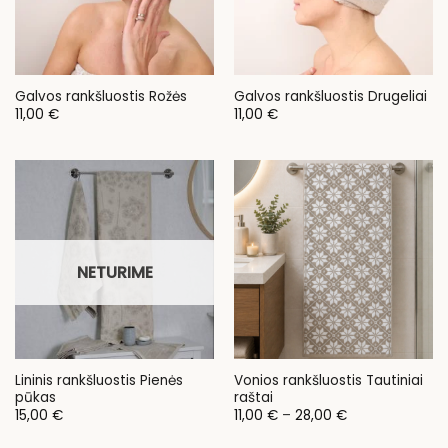
Galvos rankšluostis Rožės
Galvos rankšluostis Drugeliai
11,00
€
11,00
€
NETURIME
Lininis rankšluostis Pienės
Vonios rankšluostis Tautiniai
pūkas
raštai
Price
15,00
€
11,00
€
–
28,00
€
range:
11,00 €