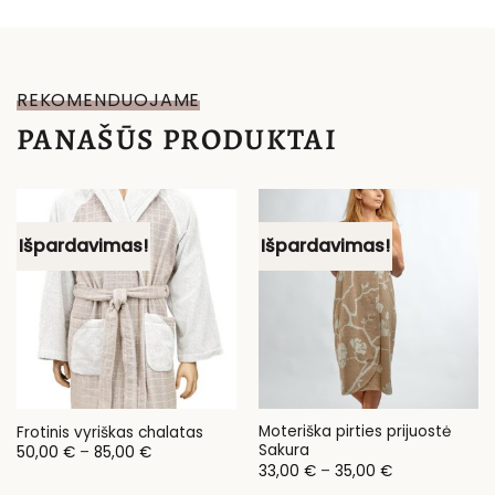
REKOMENDUOJAME
PANAŠŪS PRODUKTAI
Išpardavimas!
Išpardavimas!
Moteriška pirties prijuostė
Frotinis vyriškas chalatas
Sakura
Price
50,00
€
–
85,00
€
range:
Price
33,00
€
–
35,00
€
50,00 €
range:
through