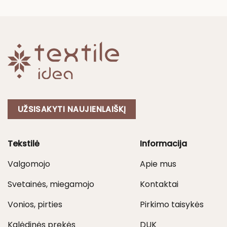
through
28,00 €
UŽSISAKYTI NAUJIENLAIŠKĮ
Tekstilė
Informacija
Valgomojo
Apie mus
Svetainės, miegamojo
Kontaktai
Vonios, pirties
Pirkimo taisykės
Kalėdinės prekės
DUK