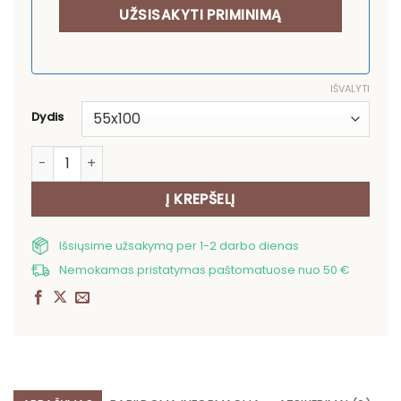
IŠVALYTI
Dydis
produkto kiekis: Lininis rankšluostis Dobilai
Į KREPŠELĮ
Išsiųsime užsakymą per 1-2 darbo dienas
Nemokamas pristatymas paštomatuose nuo 50 €