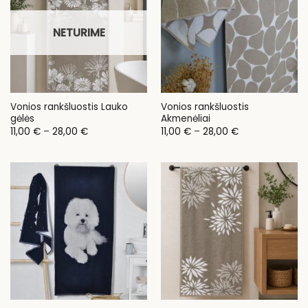
NETURIME
Vonios rankšluostis Lauko
Vonios rankšluostis
gėlės
Akmenėliai
Price
Price
11,00
€
–
28,00
€
11,00
€
–
28,00
€
range:
range:
11,00 €
11,00 €
through
through
28,00 €
28,00 €