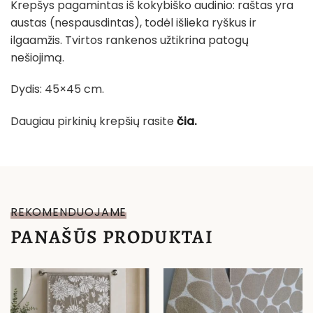
Krepšys pagamintas iš kokybiško audinio: raštas yra
austas (nespausdintas), todėl išlieka ryškus ir
ilgaamžis. Tvirtos rankenos užtikrina patogų
nešiojimą.
Dydis: 45×45 cm.
Daugiau pirkinių krepšių rasite
čia.
REKOMENDUOJAME
PANAŠŪS PRODUKTAI