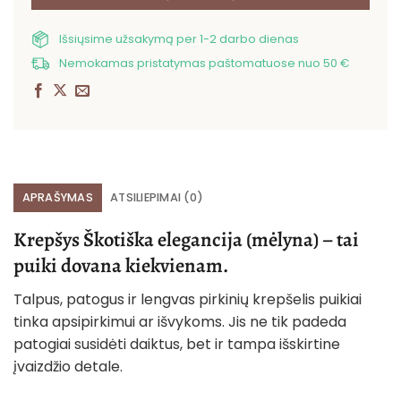
Išsiųsime užsakymą per 1-2 darbo dienas
Nemokamas pristatymas paštomatuose nuo 50 €
APRAŠYMAS
ATSILIEPIMAI (0)
Krepšys Škotiška elegancija (mėlyna) – tai
puiki dovana kiekvienam.
Talpus, patogus ir lengvas pirkinių krepšelis puikiai
tinka apsipirkimui ar išvykoms. Jis ne tik padeda
patogiai susidėti daiktus, bet ir tampa išskirtine
įvaizdžio detale.