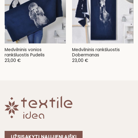
Medvilninis vonios
Medvilninis rankšluostis
rankšluostis Pudelis
Dobermanas
23,00
€
23,00
€
UŽSISAKYTI NAUJIENLAIŠKĮ